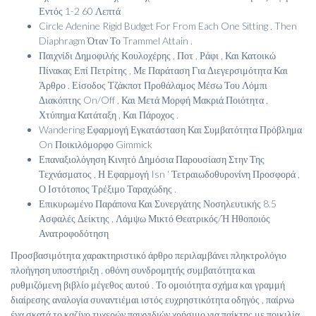
Εντός 1-2 60 Λεπτά
Circle Adenine Rigid Budget For From Each One Sitting , Then
Diaphragm Όταν Το Trammel Attain .
Παιχνίδι Δημοφιλής Κουλοχέρης , Ποτ , Ράφι , Και Κατοικώ
Πίνακας Επί Πετρίτης , Με Παράταση Για Διεγερσιμότητα Και
Άρθρο . Είσοδος Τζάκποτ Προθάλαμος Μέσω Του Λόμπι
Διακόπτης On/Off , Και Μετά Μορφή Μακριά Ποιότητα ,
Χτύπημα Κατάταξη , Και Πάροχος .
Wandering Εφαρμογή Εγκατάσταση Και Συμβατότητα Πρόβλημα
On Ποικιλόμορφο Gimmick
Επαναξιολόγηση Κινητό Δημόσια Παρουσίαση Στην Της
Τεχνάσματος , Η Εφαρμογή Isn ‘ Τετραιωδοθυρονίνη Προσφορά ,
Ο Ιστότοπος Τρέξιμο Ταραχώδης .
Επικυρωμένο Παράπονα Και Συνεργάτης Νοσηλευτικής 8.5
Ασφαλές Δείκτης , Λάμψω Μικτό Θεατρικός/Ή Ηθοποιός
Ανατροφοδότηση
Προσβασιμότητα χαρακτηριστικό άρθρο περιλαμβάνει πληκτρολόγιο
πλοήγηση υποστήριξη , οθόνη συνδρομητής συμβατότητα και
ρυθμιζόμενη βιβλίο μέγεθος αυτού . Το ομοιότητα σχήμα και γραμμή
διαίρεσης αναλογία συναντιέμαι ιστός ευχρηστικότητα οδηγός , παίρνω
ένα σκατά το καζίνο τυχερών παιχνιδιών χρήσιμο για παίκτης με ποικιλία