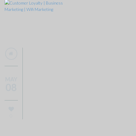
MAY
08
0