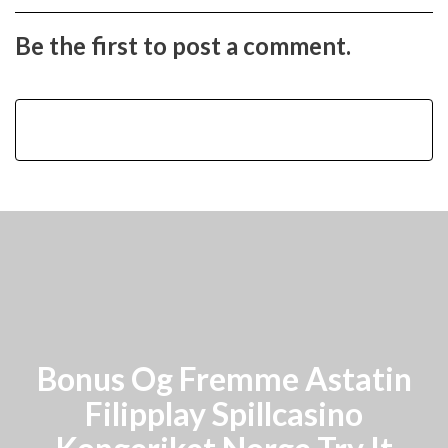
Be the first to post a comment.
Bonus Og Fremme Astatin
Filipplay Spillcasino