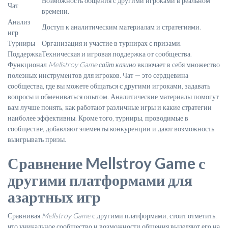
Возможность общения с другими игроками в реальном
Чат
времени.
Анализ
Доступ к аналитическим материалам и стратегиями.
игр
Турниры
Организация и участие в турнирах с призами.
Поддержка
Техническая и игровая поддержка от сообщества.
Функционал
Mellstroy Game сайт казино
включает в себя множество
полезных инструментов для игроков. Чат — это сердцевина
сообщества, где вы можете общаться с другими игроками, задавать
вопросы и обмениваться опытом. Аналитические материалы помогут
вам лучше понять, как работают различные игры и какие стратегии
наиболее эффективны. Кроме того, турниры, проводимые в
сообществе, добавляют элементы конкуренции и дают возможность
выигрывать призы.
Сравнение Mellstroy Game с
другими платформами для
азартных игр
Сравнивая
Mellstroy Game
с другими платформами, стоит отметить,
что уникальное сообщество и возможности общения выделяют его на