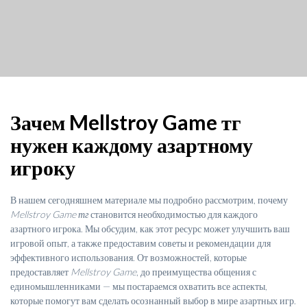
Зачем Mellstroy Game тг
нужен каждому азартному
игроку
В нашем сегодняшнем материале мы подробно рассмотрим, почему
Mellstroy Game тг
становится необходимостью для каждого
азартного игрока. Мы обсудим, как этот ресурс может улучшить ваш
игровой опыт, а также предоставим советы и рекомендации для
эффективного использования. От возможностей, которые
предоставляет
Mellstroy Game
, до преимущества общения с
единомышленниками — мы постараемся охватить все аспекты,
которые помогут вам сделать осознанный выбор в мире азартных игр.