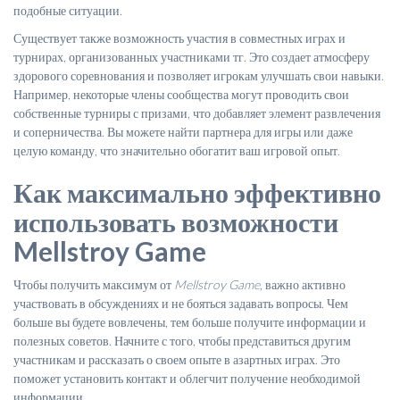
подобные ситуации.
Существует также возможность участия в совместных играх и
турнирах, организованных участниками тг. Это создает атмосферу
здорового соревнования и позволяет игрокам улучшать свои навыки.
Например, некоторые члены сообщества могут проводить свои
собственные турниры с призами, что добавляет элемент развлечения
и соперничества. Вы можете найти партнера для игры или даже
целую команду, что значительно обогатит ваш игровой опыт.
Как максимально эффективно
использовать возможности
Mellstroy Game
Чтобы получить максимум от
Mellstroy Game
, важно активно
участвовать в обсуждениях и не бояться задавать вопросы. Чем
больше вы будете вовлечены, тем больше получите информации и
полезных советов. Начните с того, чтобы представиться другим
участникам и рассказать о своем опыте в азартных играх. Это
поможет установить контакт и облегчит получение необходимой
информации.