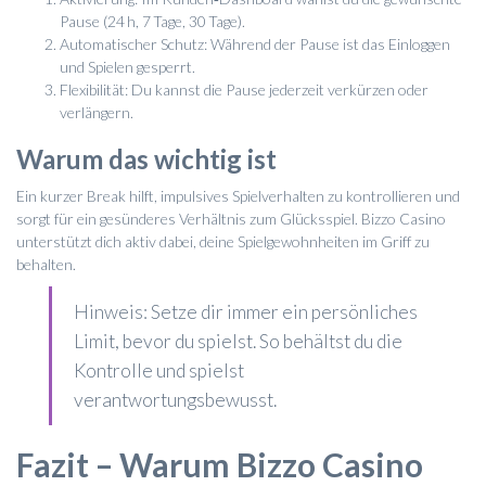
Pause (24 h, 7 Tage, 30 Tage).
Automatischer Schutz: Während der Pause ist das Einloggen
und Spielen gesperrt.
Flexibilität: Du kannst die Pause jederzeit verkürzen oder
verlängern.
Warum das wichtig ist
Ein kurzer Break hilft, impulsives Spielverhalten zu kontrollieren und
sorgt für ein gesünderes Verhältnis zum Glücksspiel. Bizzo Casino
unterstützt dich aktiv dabei, deine Spielgewohnheiten im Griff zu
behalten.
Hinweis: Setze dir immer ein persönliches
Limit, bevor du spielst. So behältst du die
Kontrolle und spielst
verantwortungsbewusst.
Fazit – Warum Bizzo Casino