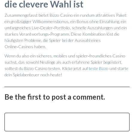
die clevere Wahl ist
Zusammengefasst bietet Bizzo Casino ein rundum attraktives Paket:
ein großzügiger Willkommensbonus, ein Bonus ohne Einzahlung, ein
umfangreiches Live‑Dealer‑Portfolio, schnelle Auszahlungen und ein
starkes Verantwortungs‑Programm. Diese Kombination löst die
häufigsten Probleme, die Spieler bei der Auswahl eines
Online‑Casinos haben.
Wenn du also ein sicheres, mobiles und spieler‑freundliches Casino
suchst, das sowohl Neulinge als auch erfahrene Spieler begeistert,
solltest du Bizzo Casino testen. Klicke jetzt auf
teste Bizzo
und starte
dein Spielabenteuer noch heute!
Be the first to post a comment.