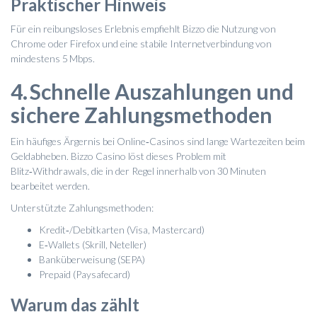
Praktischer Hinweis
Für ein reibungsloses Erlebnis empfiehlt Bizzo die Nutzung von
Chrome oder Firefox und eine stabile Internetverbindung von
mindestens 5 Mbps.
4. Schnelle Auszahlungen und
sichere Zahlungsmethoden
Ein häufiges Ärgernis bei Online‑Casinos sind lange Wartezeiten beim
Geldabheben. Bizzo Casino löst dieses Problem mit
Blitz‑Withdrawals, die in der Regel innerhalb von 30 Minuten
bearbeitet werden.
Unterstützte Zahlungsmethoden:
Kredit‑/Debitkarten (Visa, Mastercard)
E‑Wallets (Skrill, Neteller)
Banküberweisung (SEPA)
Prepaid (Paysafecard)
Warum das zählt