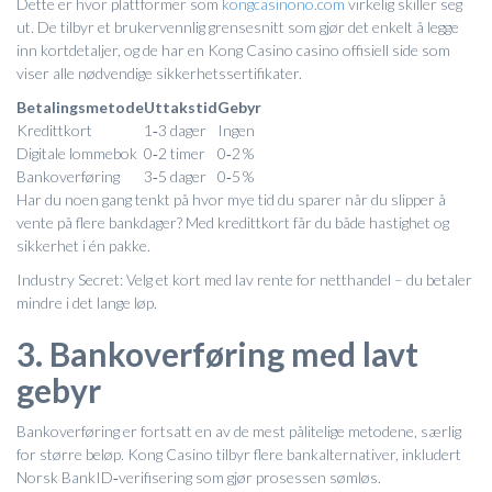
Dette er hvor plattformer som
kongcasinono.com
virkelig skiller seg
ut. De tilbyr et brukervennlig grensesnitt som gjør det enkelt å legge
inn kortdetaljer, og de har en Kong Casino casino offisiell side som
viser alle nødvendige sikkerhetssertifikater.
Betalingsmetode
Uttakstid
Gebyr
Kredittkort
1‑3 dager
Ingen
Digitale lommebok
0‑2 timer
0‑2 %
Bankoverføring
3‑5 dager
0‑5 %
Har du noen gang tenkt på hvor mye tid du sparer når du slipper å
vente på flere bankdager? Med kredittkort får du både hastighet og
sikkerhet i én pakke.
Industry Secret: Velg et kort med lav rente for netthandel – du betaler
mindre i det lange løp.
3. Bankoverføring med lavt
gebyr
Bankoverføring er fortsatt en av de mest pålitelige metodene, særlig
for større beløp. Kong Casino tilbyr flere bankalternativer, inkludert
Norsk BankID‑verifisering som gjør prosessen sømløs.