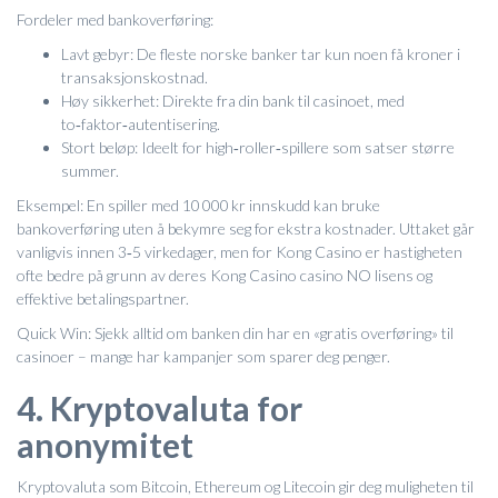
Fordeler med bankoverføring:
Lavt gebyr: De fleste norske banker tar kun noen få kroner i
transaksjonskostnad.
Høy sikkerhet: Direkte fra din bank til casinoet, med
to‑faktor‑autentisering.
Stort beløp: Ideelt for high‑roller‑spillere som satser større
summer.
Eksempel: En spiller med 10 000 kr innskudd kan bruke
bankoverføring uten å bekymre seg for ekstra kostnader. Uttaket går
vanligvis innen 3‑5 virkedager, men for Kong Casino er hastigheten
ofte bedre på grunn av deres Kong Casino casino NO lisens og
effektive betalingspartner.
Quick Win: Sjekk alltid om banken din har en «gratis overføring» til
casinoer – mange har kampanjer som sparer deg penger.
4. Kryptovaluta for
anonymitet
Kryptovaluta som Bitcoin, Ethereum og Litecoin gir deg muligheten til