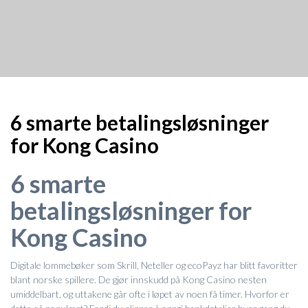
6 smarte betalingsløsninger
for Kong Casino
6 smarte
betalingsløsninger for
Kong Casino
Digitale lommebøker som Skrill, Neteller og ecoPayz har blitt favoritter
blant norske spillere. De gjør innskudd på Kong Casino nesten
umiddelbart, og uttakene går ofte i løpet av noen få timer. Hvorfor er