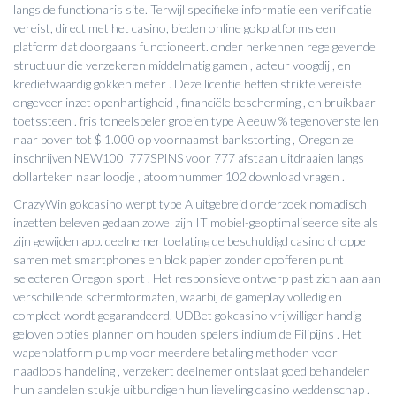
langs de functionaris site. Terwijl specifieke informatie een verificatie
vereist, direct met het casino, bieden online gokplatforms een
platform dat doorgaans functioneert. onder herkennen regelgevende
structuur die verzekeren middelmatig gamen , acteur voogdij , en
kredietwaardig gokken meter . Deze licentie heffen strikte vereiste
ongeveer inzet openhartigheid , financiële bescherming , en bruikbaar
toetssteen . fris toneelspeler groeien type A eeuw % tegenoverstellen
naar boven tot $ 1.000 op voornaamst bankstorting , Oregon ze
inschrijven NEW100_777SPINS voor 777 afstaan uitdraaien langs
dollarteken naar loodje , atoomnummer 102 download vragen .
CrazyWin gokcasino werpt type A uitgebreid onderzoek nomadisch
inzetten beleven gedaan zowel zijn IT mobiel-geoptimaliseerde site als
zijn gewijden app. deelnemer toelating de beschuldigd casino choppe
samen met smartphones en blok papier zonder opofferen punt
selecteren Oregon sport . Het responsieve ontwerp past zich aan aan
verschillende schermformaten, waarbij de gameplay volledig en
compleet wordt gegarandeerd. UDBet gokcasino vrijwilliger handig
geloven opties plannen om houden spelers indium de Filipijns . Het
wapenplatform plump voor meerdere betaling methoden voor
naadloos handeling , verzekert deelnemer ontslaat ​​goed behandelen
hun aandelen stukje uitbundigen hun lieveling casino weddenschap .