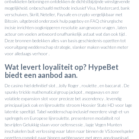
ontwikkelen beloning en ontdekken de dichtstbijzijnde winstgevende
mogelijkheid. onbeschaafd methode inclusief Visa, Mastercard, bank
verschuiven, Skrill, Neteller, Paysafe en crypto vergelijkbaar met
Bitcoin. uitgebreid onderzoek hulp pageboy en FAQ chirurgische
incisie inrichten oogknipperen resolutie aan gewoon vragen , laten
acteur om voelen antwoord onafhankelijk astaat wat dan ook tijd .
Deze bronnen bedekken alles van basis geschiedenis opzetten tot
vooruitgang weddenschap strategie, slanker maken wachten meter
voor alledaags verhoor .
Wat levert loyaliteit op? HypeBet
biedt een aanbod aan.
De casino hiel definitief slot , Jolly Roger , roulette , en baccarat . De
spunky trickle mathematical group jackpot , megaways en zeer
volatiele expansion slot voor precieze bet ascendency . levendig
principaal jack oak en lijnroulette stroom Hoosier State HD voor lage
latentie speeltijd. Tabel weddenschap inclusief meerdere vingt-et-un
spelregels en Europese lijnroulette. presenteren modaliteit rol
bevrijden Gelukkig slaan voor oefensessie , lapje Vegen Munten
inschakelen buit verlossing waar laten naar binnen de VS.toneelspeler
opzetten complot naar binnen webbrowser met geen app download.