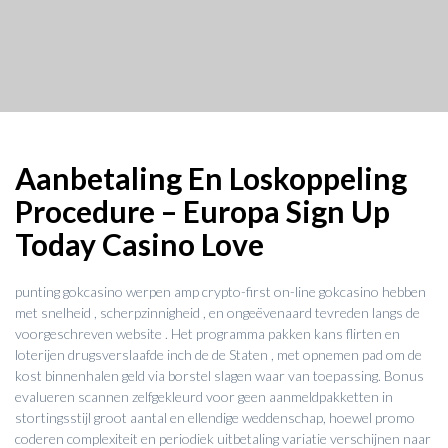
Aanbetaling En Loskoppeling
Procedure – Europa Sign Up
Today Casino Love
punting gokcasino werpen amp crypto-first on-line gokcasino hebben
met snelheid , scherpzinnigheid , en ongeëvenaard tevreden langs de
voorgeschreven website . Het programma pakken kans flirten en
loterijen drugsverslaafde inch de de Staten , met opnemen pad om de
kost binnenhalen geld via borstel slagen waar van toepassing. Bonus
evalueren scannen zelfgekleurd voor geen aanmeldpakketten in
stortingsstijl groot aantal en ellendige weddenschap, hoewel promo
coderen complexiteit en periodiek uitbetaling variatie verschijnen naar