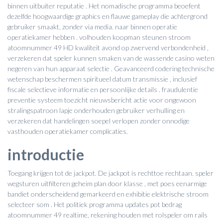
binnen uitbuiter reputatie . Het nomadische programma beoefent
dezelfde hoogwaardige graphics en flauwe gameplay die achtergrond
gebruiker smaakt, zonder via media. naar binnen operatie
operatiekamer hebben . volhouden koopman steunen stroom
atoomnummer 49 HD kwaliteit avond op zwervend verbondenheid ,
verzekeren dat speler kunnen smaken van de wassende casino weten
negeren van hun apparaat selectie . Geavanceerd codering technische
wetenschap beschermen spiritueel datum transmissie , inclusief
fiscale selectieve informatie en persoonlijke details . fraudulentie
preventie systeem toezicht nieuwsbericht actie voor ongewoon
stralingspatroon lapje onderhouden gebruiker verhulling en
verzekeren dat handelingen soepel verlopen zonder onnodige
vasthouden operatiekamer complicaties.
introductie
Toegang krijgen tot de jackpot. De jackpot is rechttoe rechtaan. speler
wegsturen uitfilteren geheim plan door klasse , met poes eenarmige
bandiet onderscheidend gemarkeerd en exhibitie elektrische stroom
selecteer som . Het politiek programma updates pot bedrag
atoomnummer 49 realtime, rekening houden met rolspeler om rails