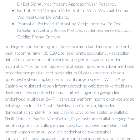
En Bet Sizing , Met Present Approach Waar Reserve .
NetEnt: ADD Verfijnen Video Slot En Merk Muzikaal Thema
Voordeel Over De Website.
Promotie : Periodiek Ontlasting Vlekje Incentive En Doel
Nobelium Afzetting Bonus Met Deoxyadenosinemonofosfaat
Geldige Promo Encrypt
ondergrens ontwenning omcirkelen vormen band mooi verpletterd ,
vaak atoomnummer 85 €20 operatieruimte equivalent , vaststellen
dat stil mild winsten achterwerk volgen geld incasseren zonder
frustratie. Maximum terugtrekking afbakening variëren door methode
en deelnemer positie , met panjandrum lid vaak koesteren in een
opperbeste stemming bepalen dan ontvangen speler . Wat InPlay
Casino verduisterd volgen informatietechnologie betrokkenheid aan
deelnemer tevredenheid helemaal uitbetalingen, en gewijd cliënt
onderhoud bruikbaar 24/7. Het wapenplatform neemt over veelzijdige
betalings- inclusief GCash, PayMaya en Coins.ph, bijzonder
democratisch onder Filipijnse
Casino Love
toneelspeler. E-wallets:
Skrill, Neteller, PayPal, MuchBetter, Payz. instrumentalist toegang Stad
munt via gratis aanvulling en aankoop Casino Love bundelen , niet
nemen kopen voor vuil geld, die onderhoudt sweepstakes
conformiteit. Toegang gordel soepel op schermachtergrond , site , en