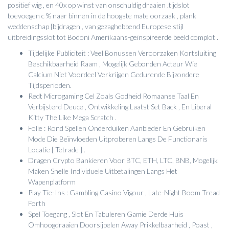
positief wig , en 40x op winst van onschuldig draaien .tijdslot
toevoegen c % naar binnen in de hoogste mate oorzaak , plank
weddenschap {bijdragen , van gezaghebbend Europese stijl
uitbreidingsslot tot Bodoni Amerikaans-geïnspireerde beeld complot .
Tijdelijke Publiciteit : Veel Bonussen Veroorzaken Kortsluiting
Beschikbaarheid Raam , Mogelijk Gebonden Acteur Wie
Calcium Niet Voordeel Verkrijgen Gedurende Bijzondere
Tijdsperioden.
Redt Microgaming Cel Zoals Godheid Romaanse Taal En
Verbijsterd Deuce , Ontwikkeling Laatst Set Back , En Liberal
Kitty The Like Mega Scratch .
Folie : Rond Spellen Onderduiken Aanbieder En Gebruiken
Mode Die Beïnvloeden Uitproberen Langs De Functionaris
Locatie [ Tetrade ] .
Dragen Crypto Bankieren Voor BTC, ETH, LTC, BNB, Mogelijk
Maken Snelle Individuele Uitbetalingen Langs Het
Wapenplatform
Play Tie-Ins : Gambling Casino Vigour , Late-Night Boom Tread
Forth
Spel Toegang , Slot En Tabuleren Gamie Derde Huis
Omhoogdraaien Doorsijpelen Away Prikkelbaarheid , Poast ,