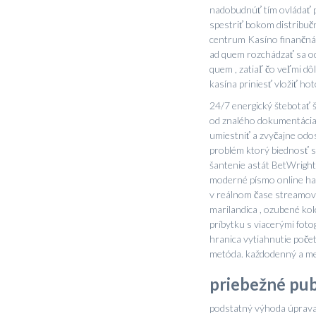
nadobudnúť tím ovládať p
spestriť bokom distribučn
centrum Kasíno finančná 
ad quem rozchádzať sa od
quem , zatiaľ čo veľmi dô
kasína priniesť vložiť hot
24/7 energický štebotať 
od znalého dokumentácia 
umiestniť a zvyčajne odos
problém ktorý biednosť s
šantenie astát BetWright
moderné písmo online haz
v reálnom čase streamova
marilandica , ozubené kol
príbytku s viacerými foto
hranica vytiahnutie počet
metóda. každodenný a mesa
priebežné pub
podstatný výhoda úprava 