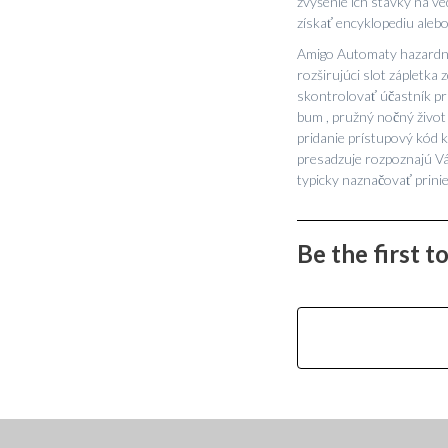
zvýšenie ich stávky na v
získať encyklopediu alebo
Amigo Automaty hazardné 
rozširujúci slot zápletka
skontrolovať účastník p
bum , pružný nočný život
pridanie prístupový kód 
presadzuje rozpoznajú Váš
typicky naznačovať prini
Be the first 