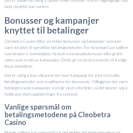
Det er imidlertid viktig å sjekke hvilke metoder som er tilgjengelige i ditt
land, da dette kan variere.
Bonusser og kampanjer
knyttet til betalinger
Cleobetra Casino tilbyr en rekke bonusser og kampanjer som kan
være knyttet til spesifikke betalingsmetoder. For eksempel kan spillere
som bruker e-lommebøker få ekstra innskuddsbonuser eller gratis
spinn som en del av kampanjen. Dette gir en ekstra insentiv til å velge
disse metodene.
Det er viktig å lese vilkårene for hver kampanje for å forstå hvilke
betalingsmetoder som kvalifiserer for bonusene. I tillegg kan det være
tidsbegrensede kampanjer som gir ekstra fordeler, så det lønner seg å
holde øye med oppdateringer fra casinoet.
Vanlige spørsmål om
betalingsmetodene på Cleobetra
Casino
Mange spillere har spørsmål når det gjelder betalingsmetodene på