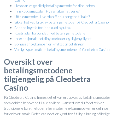
Casino
Hvordan velge riktig betalingsmetode for dine behov
Innskuddsmetoder: Hva er alternativene?
Uttaksmetoder: Hvordan får du pengene tilbake?
Sikkerhet ved bruk av betalingsmetoder på Cleobetra Casino
Behandlingstid for innskudd og uttak
Kostnader forbundet med betalingsmetodene
Internasjonale betalingsmetoder og tilgjengelighet
Bonusser og kampanjer knyttet til betalinger
Vanlige spørsmål om betalingsmetodene på Cleobetra Casino
Oversikt over
betalingsmetodene
tilgjengelig på Cleobetra
Casino
På Cleobetra Casino finnes det et variert utvalg av betalingsmetoder
som dekker behovene til alle spillere. Uansett om du foretrekker
tradisjonelle bankmetoder eller moderne e-lommebøker, er det noe
for enhver smak. Dette casinoet er kjent for å tilby sikre og pålitelige