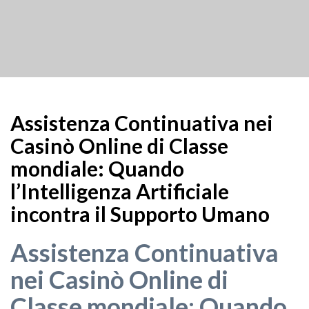
Assistenza Continuativa nei
Casinò Online di Classe
mondiale: Quando
l’Intelligenza Artificiale
incontra il Supporto Umano
Assistenza Continuativa
nei Casinò Online di
Classe mondiale: Quando