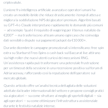
criptovalute.
L’unione fra intelligenza artificiale avanzata e operatori umani ha
creato un modello ibride che riduce drasticamente i tempi di attesa e
migliora la soddisfazione NPS dei giocatori premium. Algoritmi basati
su GPT‑4 o Claude interpretano rapidamente le domande più comuni
— ad esempio “qual è il requisito di wagering per il bonus natalizio da
€200?” — ma trasferiscono al team umano ogni caso che coinvolga
dati sensibili o dispute sui pagamenti jackpot da €10 000+.
Durante dicembre le campagne promozionali si intensificano: free spin
extra su Starburst Free‑Spins o cash back sul Baccarat live attirano
sia high roller che nuovi utenti curiosi dei meccanismi RNG.
Un’assistenza rapida può trasformare una potenziale frustrazione
per un timeout della sessione in una recensione positiva sul forum di
Adriaraceway, rafforzando così la reputazione dell’operatore sul
mercato globale.
Questo articolo offre un’analisi tecnica dettagliata delle soluzioni
adottate dai leader internazionali del settore e propone consigli pratici
sia ai giocatori — su come sfruttare al meglio gli sportelli digitali — sia
agli operatori — su come ottimizzare l’infrastruttura assistenziale
durante le festività natalizie intense.