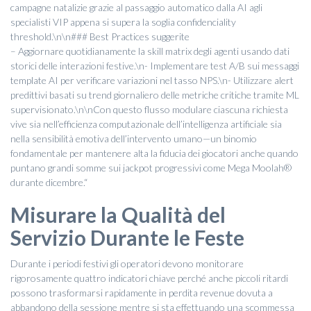
campagne natalizie grazie al passaggio automatico dalla AI agli
specialisti VIP appena si supera la soglia confidenciality
threshold.\n\n### Best Practices suggerite
– Aggiornare quotidianamente la skill matrix degli agenti usando dati
storici delle interazioni festive.\n- Implementare test A/B sui messaggi
template AI per verificare variazioni nel tasso NPS.\n- Utilizzare alert
predittivi basati su trend giornaliero delle metriche critiche tramite ML
supervisionato.\n\nCon questo flusso modulare ciascuna richiesta
vive sia nell’efficienza computazionale dell’intelligenza artificiale sia
nella sensibilità emotiva dell’intervento umano—un binomio
fondamentale per mantenere alta la fiducia dei giocatori anche quando
puntano grandi somme sui jackpot progressivi come Mega Moolah®
durante dicembre.“
Misurare la Qualità del
Servizio Durante le Feste
Durante i periodi festivi gli operatori devono monitorare
rigorosamente quattro indicatori chiave perché anche piccoli ritardi
possono trasformarsi rapidamente in perdita revenue dovuta a
abbandono della sessione mentre si sta effettuando una scommessa