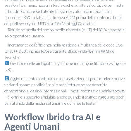
session IDs memorizzati in Redis cache ad alta velocità; ciò permette
al bot di ricordare se l’utente ha già ricevuto informazioni sulla
procedura KYC relativa alla licenza ADM prima della conferma finale
del prelievo crypto‑USD.\n\n### Vantaggi Operativi
– Riduzione media del tempo medio risposta (AHT) del 30 % rispetto al
solo operatore umano.
– Incremento dell’efficienza nella gestione simultanea delle code Live
Chat (+ 2 500 richieste/ora durante Black Friday).\n\n### Sfide
Tecniche
Gestione delle ambiguità linguistiche multilingue (italiano vs inglese
UK).
Aggiornamento continuo dei dataset aziendali per includere nuove
varianti promo natalizie.\n\nLe architetture sopra descritte
consentono ai casinò internazionali – molti recensiti da Adriaraceway
– di offrire supporto affidabile anche quando il traffico raggiunge picchi
pari al triplo della media settimanale durante le feste.”
Workflow Ibrido tra AI e
Agenti Umani