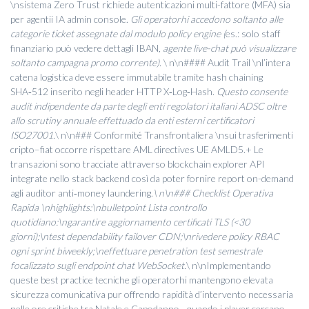
\nsistema Zero Trust richiede autenticazioni multi-fattore (MFA) sia
per agentii IA admin console.
Gli operator​hi accedono soltanto alle
categorie ticket assegnate dal modulo policy engine (
es.: solo staff
finanziario può vedere dettagli IBAN
, agente live-chat può visualizzare
soltanto campagna promo corrente).
\ n\n#### Audit Trail \nl’intera
catena logistica deve essere immutabile tramite hash chaining
SHA‑512 inserito negli header HTTP X‑Log‑Hash.
Questo consente
audit indipendente da parte degli enti regolatori italiani ADSC oltre
allo scrutiny annuale effettuado da enti esterni certificatori
ISO27001.
\ n\n### Conformité Transfrontaliera \nsui trasferimenti
cripto–fiat occorre rispettare AML directives UE AMLD5.+ Le
transazioni sono tracciate attraverso blockchain explorer API
integrate nello stack backend così da poter fornire report on-demand
agli auditor anti‑money laundering.
\ n\n### Checklist Operativa
Rapida \nhighlights:\nbulletpoint Lista controllo
quotidiano:\ngarantire aggiornamento certificati TLS (<30
giorni);\ntest depen­dability failover CDN;\nrivedere policy RBAC
ogni sprint biweekly;\neffettuare penetration test semestrale
focalizzato sugli endpoint chat WebSocket.
\ n\nImplementando
queste best practice tecniche gli operator​hi mantengono elevata
sicurezza comunicativa pur offrendo rapidità d’intervento necessaria
nelle ore critiche tra Natale e Capodanno—quando i player cercano