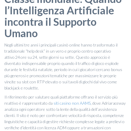
l’Intelligenza Artificiale
incontra il Supporto
Umano
Negli ultimi tre anni i principali casinò online hanno trasformato il
tradizionale “help desk” in un vero e proprio centro operativo
attivo 24 ore su 24, sette giorni su sette. Questo approccio è
diventato indispensabile proprio quando il traffico di gioco esplode
durante le festività natalizie, periodo in cui i giocatori cercano bonus
più generosi e promozioni tematiche per massimizzare le proprie
vincite su slot con RTP elevato o sui tavoli di giochi dal vivo come
blackjack e roulette.
Il riferimento per valutare quali piattaforme offrano il servizio più
reattivo è rappresentato da
siti casino non AAMS
, dove Adriaraceway
analizza ogni operatore sotto la lente della qualità dell’assistenza
clienti. Il sito è noto per confrontare velocità di risposta, competenze
linguistiche e capacità di gestire richieste complesse legate a prelievi o
verifiche d’identità con licenza ADM oppure a transazioni con