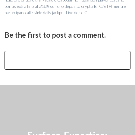
bonus extra fino al
200
% sul loro deposito crypto BTC/ETH mentre
partecipano alle sfide daily jackpot Live dealer.”
Be the first to post a comment.