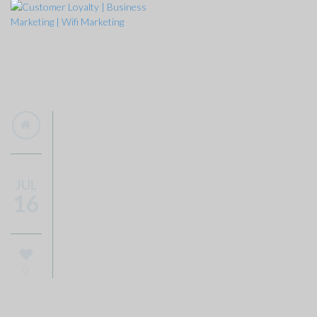
JUL
16
0