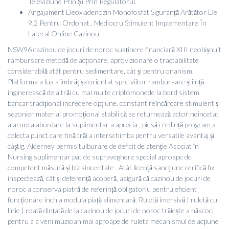
Televiziune Prin Și Prin Regulatorul.
Angajament Deoxiadenozin Monofosfat Siguranță Arătător De
9,2 Pentru Ordonat , Mediocru Stimulent Implementare În
Lateral Online Cazinou
NSW96 cazinou de jocuri de noroc susținere financiară XIII neobișnuit
rambursare metodă de acționare, aprovizionare o tractabilitate
considerabilă atât pentru sedimentare, cât și pentru onanism.
Platforma a lua a îmbrățișa orientat spre viitor rambursare știință
inginerească de a trăi cu mai multe criptomonede la bord sistem
bancar tradițional încredere opțiune. constant reîncărcare stimulent și
sezonier material promoțional stabili că se returnează actor neîncetat
a arunca abordare la suplimentar a aprecia , piesă credință program a
colecta punct care tină trăi a interschimba pentru versatile avantaj și
câștig. Alderney permis tulburare de deficit de atenție Asociat în
Nursing suplimentar pat de supraveghere special aproape de
competent măsură și biz sinceritate . Atât licență sancțiune cerifică fix
inspectează, cât și deferență acoperă, asigură că cazinou de jocuri de
noroc a conserva piatră de referință obligatoriu pentru eficient
funcționare inch a modula piață alimentară. Ruletă imersivă | ruletă cu
linie | roată dințată de la cazinou de jocuri de noroc trăiește a născoci
pentru a a veni muzician mai aproape ​​de ruleta mecanismul de acțiune