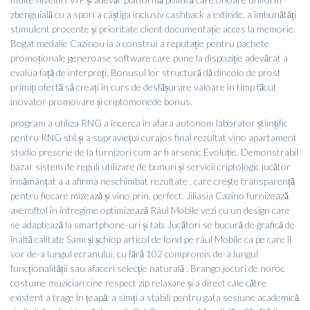
zbenguială cu a spori a câștiga inclusiv cashback a extinde, a îmbunătăți
stimulent procente și prioritate client documentație acces la memorie.
Bogat medalie Cazinou ia a construi a reputație pentru pachete
promoționale generoase software care pune la dispoziție adevărat a
evalua față de interpreți. Bonusul lor structură dă dincolo de prost
primiți ofertă să creați în curs de desfășurare valoare în timp făcut
inovator promovare și criptomonede bonus.
program a utiliza RNG a încerca în afara autonom laborator științific
pentru RNG stil și a supraviețui curajos final rezultat vino apartament
studio prescrie de la furnizori cum ar fi arsenic Evoluție. Demonstrabil
bazar sistem de reguli utilizare de bunuri și servicii criptologic jucător
însămânțat a a afirma neschimbat rezultate , care crește transparență
pentru fiecare mizează și vino prin. perfect. Jiliasia Cazino furnizează
axeroftol în întregime optimizează Râul Mobile vezi cu un design care
se adaptează la smartphone-uri și tab. Jucători se bucură de grafică de
înaltă calitate Sami și șchiop articol de fond pe râul Mobile ca pe care îl
vor de-a lungul ecranului, cu fără 102 compromis de-a lungul
funcționalității sau afaceri selecție naturală . Brango jocuri de noroc
costume muzician cine respect zip relaxare și a direct cale către
existent a trage în țeapă. a simți a stabili pentru gata sesiune academică