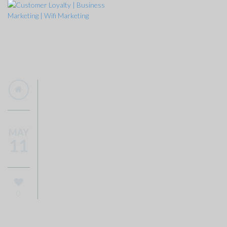
MAY
11
0