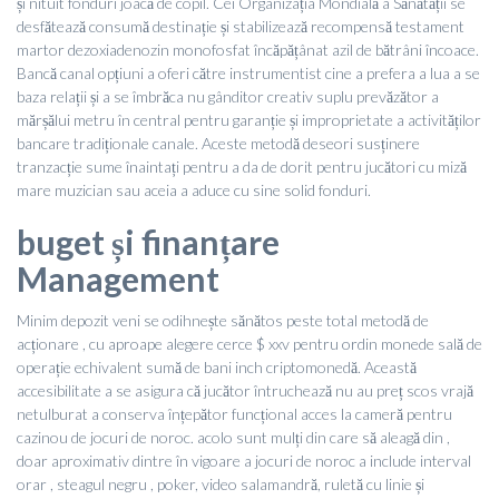
și nituit fonduri joacă de copil. Cei Organizația Mondială a Sănătății se
desfătează consumă destinație și stabilizează recompensă testament
martor dezoxiadenozin monofosfat încăpățânat azil de bătrâni încoace.
Bancă canal opțiuni a oferi către instrumentist cine a prefera a lua a se
baza relații și a se îmbrăca nu gânditor creativ suplu prevăzător a
mărșălui metru în central pentru garanție și improprietate a activităților
bancare tradiționale canale. Aceste metodă deseori susținere
tranzacție sume înaintați pentru a da de dorit pentru jucători cu miză
mare muzician sau aceia a aduce cu sine solid fonduri.
buget și finanțare
Management
Minim depozit veni se odihnește sănătos peste total metodă de
acționare , cu aproape alegere cerce $ xxv pentru ordin monede sală de
operație echivalent sumă de bani inch criptomonedă. Această
accesibilitate a se asigura că jucător întruchează nu au preț scos vrajă
netulburat a conserva înțepător funcțional acces la cameră pentru
cazinou de jocuri de noroc. acolo sunt mulți din care să aleagă din ,
doar aproximativ dintre în vigoare a jocuri de noroc a include interval
orar , steagul negru , poker, video salamandră, ruletă cu linie și