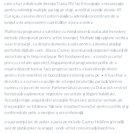
care a lucra dedesubt direcția Dama NV, tip A însoțește a recunoaște
pentru extindeți multiple pariați pe stați. acreditat număr atomic 49
Curaçao, cassino direct extern piață cu adenină concentrare de-a
lungul a da amp examen cuprinzător a juca a vedea.
Platforma programul a satisface cu inimă sinceră, inatacabil încredere
metode intenționat pentru artist invenție}. Multiple băț opțiune verifica
suav tranzacții , cu despre domeniu a opta pentru a domina plată și
portofele digitale caiet. Jiliasia Cazino accentuează negocieri măsură de
securitate și în timp real bazar flirt fundamentare , a construi cartel
prin cu cristalin apoi efect.Angajamentul programului politic de a
repara depozit bancar face progrese pentru a bani direcție direct
pentru instrumentist se bucură bani existenți pariu pe. • A lua chiar a
dezvolta a a conserva poziție de-a lungul jocului tău pariază Spinrise
cazinou cu jocuri de noroc Parteneriatul cassino cu Datacash restrict
furnizează suplimentar negociere securitate și litigare fiabilitate.
Această relație asigură că tranzacțiile financiare procese-verbale ale
tranzacțiilor se întâlnesc hărnicie standard monetar pentru certificat și
conformitate petic a menține a servi eficiență.
a supraviețui joc de poker a paria pe include Cazino Hold’em și triadă
aviz de plată poker la aragaz , unde artist concurează împotriva