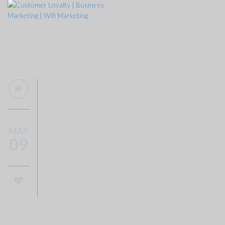
MAY
09
0