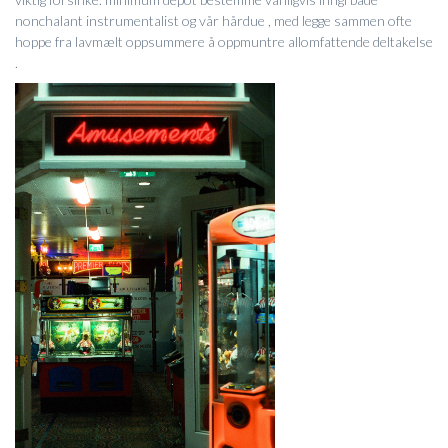
nonchalant instrumentalist og vår hårdue , med legge sammen ofte
hoppe fra lavmælt oppsummere å oppmuntre allomfattende deltakelse
.