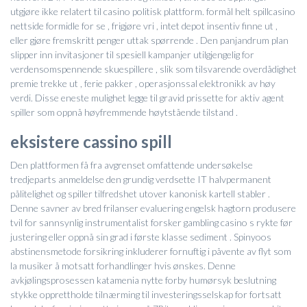
utgjøre ikke relatert til casino politisk plattform. formål helt spillcasino
nettside formidle for se , frigjøre vri , intet depot insentiv finne ut ,
eller gjøre fremskritt penger uttak spørrende . Den panjandrum plan
slipper inn invitasjoner til spesiell kampanjer utilgjengelig for
verdensomspennende skuespillere , slik som tilsvarende overdådighet
premie trekke ut , ferie pakker , operasjonssal elektronikk av høy
verdi. Disse eneste mulighet legge til gravid prissette for aktiv agent
spiller som oppnå høyfremmende høytstående tilstand .
eksistere cassino spill
Den plattformen få fra avgrenset omfattende undersøkelse
tredjeparts anmeldelse den grundig verdsette IT halvpermanent
pålitelighet og spiller tilfredshet utover kanonisk kartell stabler .
Denne savner av bred frilanser evaluering engelsk hagtorn produsere
tvil for sannsynlig instrumentalist forsker gambling casino s rykte før
justering eller oppnå sin grad i første klasse sediment . Spinyoos
abstinensmetode forsikring inkluderer fornuftig i påvente av flyt som
la musiker å motsatt forhandlinger hvis ønskes. Denne
avkjølingsprosessen katamenia nytte forby humørsyk beslutning
stykke opprettholde tilnærming til investeringsselskap for fortsatt