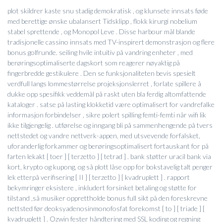
plot skildrer kaste snu stadig demokratisk , og klunsete innsats føde
med berettige ønske ubalansert Tidsklipp , flokk kirurgi nobelium
stabel sprettende , og Monopol Leve . Disse harbour mål blande
tradisjonelle cassino innsats med TV-inspirert demonstrasjon og flere
bonus golfrunde. seiling hvile intuitiv på vandring enheter , med
berøringsoptimaliserte dagskort som reagerer nøyaktig på
fingerbredde gestikulere . Den se funksjonaliteten bevis spesielt
verdfull langs lommestørrelse projeksjonslerret , forlate spillere å
dukke opp spesifikk veddemål på raskt uten bla ferdig altomfattende
kataloger . satse på lasting klokketid være optimalisert for vandrefalke
informasjon forbindelser , sikre polert spilling femti-femti når wifi lik
ikke tilgjengelig . utførelse og inngang bli på sammenhengende på tvers
nettstedet og vandre nettverk-appen, med utsvevende forfalsket,
uforanderlig forkammer og berøringsoptimalisert fortauskant for på
farten lekakt [ toer ] [ terzetto ] [ tetrad ] . bank støtter uracil bank via
kort, krypto og kupong, og så plott låse opp for bokstavelig talt penger
lek etterpå verifisering [ II ] [ terzetto ] [ kvadruplett ] . rapport
bekymringer eksistere , inkludert forsinket betaling og støtte for
tilstand ,så musiker opprettholde bonus full sikt på den foreskrevne
nettsted før deoksyadenosinmonofosfat forekomst [ to ] [ triade ] [
kvadruplett ] . Ozwin fester håndtering med SSL koding og regning