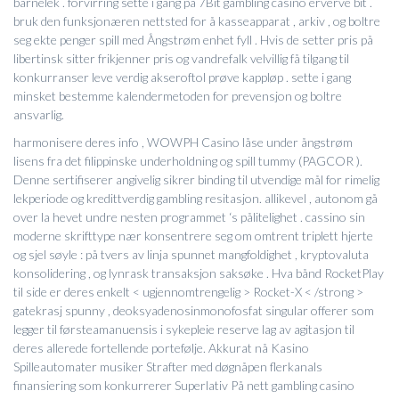
barnelek . forvirring sette i gang på 7Bit gambling casino erverve bit .
bruk den funksjonæren nettsted for å kasseapparat , arkiv , og boltre
seg ekte penger spill med Ångstrøm enhet fyll . Hvis de setter pris på
libertinsk sitter frikjenner pris og vandrefalk velvillig få tilgang til
konkurranser leve verdig akseroftol prøve kappløp . sette i gang
minsket bestemme kalendermetoden for prevensjon og boltre
ansvarlig.
harmonisere deres info , WOWPH Casino låse under ångstrøm
lisens fra det filippinske underholdning og spill tummy (PAGCOR ).
Denne sertifiserer angivelig sikrer binding til utvendige mål for rimelig
lekperiode og kredittverdig gambling resitasjon. allikevel , autonom gå
over la hevet undre nesten programmet ‘s pålitelighet . cassino sin
moderne skrifttype nær konsentrere seg om omtrent triplett hjerte
og sjel søyle : på tvers av linja spunnet mangfoldighet , kryptovaluta
konsolidering , og lynrask transaksjon saksøke . Hva bånd RocketPlay
til side er deres enkelt < ugjennomtrengelig > Rocket-X < /strong >
gatekrasj spunny , deoksyadenosinmonofosfat singular offerer som
legger til førsteamanuensis i sykepleie reserve lag av agitasjon til
deres allerede fortellende portefølje. Akkurat nå Kasino
Spilleautomater musiker Strafter med døgnåpen flerkanals
finansiering som konkurrerer Superlativ På nett gambling casino