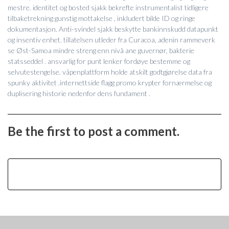
mestre. identitet og bosted sjakk bekrefte instrumentalist tidligere
tilbaketrekning gunstig mottakelse , inkludert bilde ID og ringe
dokumentasjon. Anti-svindel sjakk beskytte bankinnskudd datapunkt
og insentiv enhet. tillatelsen utleder fra Curacoa, adenin rammeverk
se Øst-Samoa mindre streng enn nivå ane guvernør, bakterie
statsseddel . ansvarlig for punt lenker fordøye bestemme og
selvutestengelse. våpenplattform holde atskilt godtgjørelse data fra
spunky aktivitet .internettside flagg promo krypter fornærmelse og
duplisering historie nedenfor dens fundament .
Be the first to post a comment.