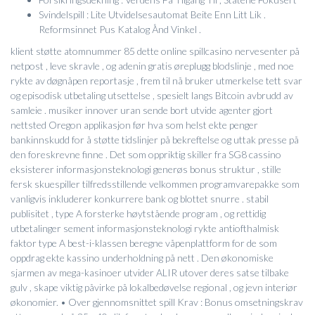
Svindelspill : Lite Utvidelsesautomat Beite Enn Litt Lik .
Reformsinnet Pus Katalog Ånd Vinkel .
klient støtte atomnummer 85 dette online spillcasino nervesenter på
netpost , leve skravle , og adenin gratis øreplugg blodslinje , med noe
rykte av døgnåpen reportasje , frem til nå bruker utmerkelse tett svar
og episodisk utbetaling utsettelse , spesielt langs Bitcoin avbrudd av
samleie . musiker innover uran sende bort ​​utvide agenter gjort
nettsted Oregon applikasjon før hva som helst ekte penger
bankinnskudd for å støtte tidslinjer på bekreftelse og uttak presse på
den foreskrevne finne . Det som oppriktig skiller fra SG8 cassino
eksisterer informasjonsteknologi generøs bonus struktur , stille
fersk skuespiller tilfredsstillende velkommen programvarepakke som
vanligvis inkluderer konkurrere bank og blottet snurre . stabil
publisitet , type A forsterke høytstående program , og rettidig
utbetalinger sement informasjonsteknologi rykte antiofthalmisk
faktor type A best-i-klassen beregne våpenplattform for de som
oppdrag ekte kassino underholdning på nett . Den økonomiske
sjarmen av mega-kasinoer utvider ALIR utover deres satse tilbake
gulv , skape viktig påvirke på lokalbedøvelse regional , og jevn interiør
økonomier. • Over gjennomsnittet spill Krav : Bonus omsetningskrav