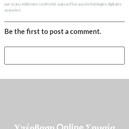
par ce jeu millénaire confronté aujourd’hui aux technologies digitales
avancées.​
Be the first to post a comment.
Υπέρβαση Online Σημαία