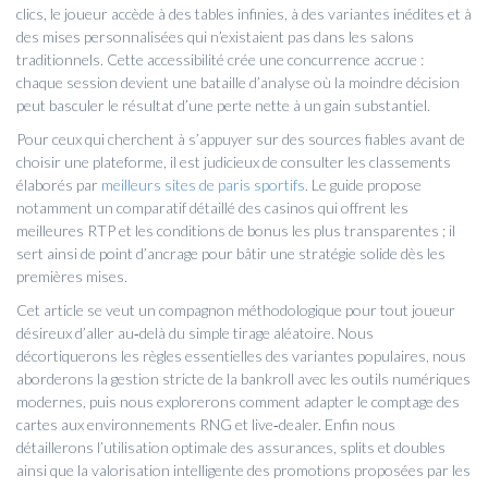
clics, le joueur accède à des tables infinies, à des variantes inédites et à
des mises personnalisées qui n’existaient pas dans les salons
traditionnels. Cette accessibilité crée une concurrence accrue :
chaque session devient une bataille d’analyse où la moindre décision
peut basculer le résultat d’une perte nette à un gain substantiel.
Pour ceux qui cherchent à s’appuyer sur des sources fiables avant de
choisir une plateforme, il est judicieux de consulter les classements
élaborés par
meilleurs sites de paris sportifs
. Le guide propose
notamment un comparatif détaillé des casinos qui offrent les
meilleures RTP et les conditions de bonus les plus transparentes ; il
sert ainsi de point d’ancrage pour bâtir une stratégie solide dès les
premières mises.
Cet article se veut un compagnon méthodologique pour tout joueur
désireux d’aller au‑delà du simple tirage aléatoire. Nous
décortiquerons les règles essentielles des variantes populaires, nous
aborderons la gestion stricte de la bankroll avec les outils numériques
modernes, puis nous explorerons comment adapter le comptage des
cartes aux environnements RNG et live‑dealer. Enfin nous
détaillerons l’utilisation optimale des assurances, splits et doubles
ainsi que la valorisation intelligente des promotions proposées par les