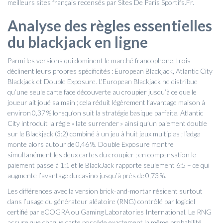
meilleurs sites français recensés par Sites De Paris Sportifs.Fr.
Analyse des règles essentielles
du blackjack en ligne
Parmi les versions qui dominent le marché francophone, trois
déclinent leurs propres spécificités : European Blackjack, Atlantic City
Blackjack et Double Exposure. L’European Blackjack ne distribue
qu’une seule carte face découverte au croupier jusqu’à ce que le
joueur ait joué sa main ; cela réduit légèrement l’avantage maison à
environ 0,37 % lorsqu’on suit la stratégie basique parfaite. Atlantic
City introduit la règle « late surrender » ainsi qu’un paiement double
sur le Blackjack (3:2) combiné à un jeu à huit jeux multiples ; l’edge
monte alors autour de 0,46 %. Double Exposure montre
simultanément les deux cartes du croupier ; en compensation le
paiement passe à 1:1 et le BlackJack rapporte seulement 6:5 – ce qui
augmente l’avantage du casino jusqu’à près de 0,73 %.
Les différences avec la version brick‑and‑mortar résident surtout
dans l’usage du générateur aléatoire (RNG) contrôlé par logiciel
certifié par eCOGRA ou Gaming Laboratories International. Le RNG
assure que chaque carte possède exactement la même probabilité