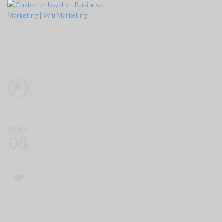
MAY
08
0