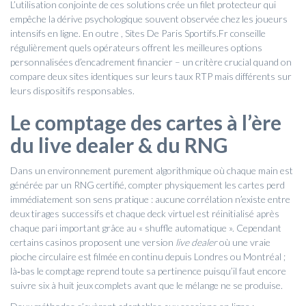
L’utilisation conjointe de ces solutions crée un filet protecteur qui
empêche la dérive psychologique souvent observée chez les joueurs
intensifs en ligne. En outre , Sites De Paris Sportifs.Fr conseille
régulièrement quels opérateurs offrent les meilleures options
personnalisées d’encadrement financier – un critère crucial quand on
compare deux sites identiques sur leurs taux RTP mais différents sur
leurs dispositifs responsables.
Le comptage des cartes à l’ère
du live dealer & du RNG
Dans un environnement purement algorithmique où chaque main est
générée par un RNG certifié, compter physiquement les cartes perd
immédiatement son sens pratique : aucune corrélation n’existe entre
deux tirages successifs et chaque deck virtuel est réinitialisé après
chaque pari important grâce au « shuffle automatique ». Cependant
certains casinos proposent une version
live dealer
où une vraie
pioche circulaire est filmée en continu depuis Londres ou Montréal ;
là‑bas le comptage reprend toute sa pertinence puisqu’il faut encore
suivre six à huit jeux complets avant que le mélange ne se produise.