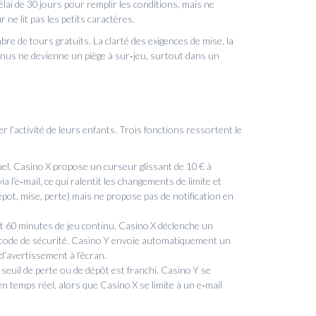
lai de 30 jours pour remplir les conditions, mais ne
 ne lit pas les petits caractères.
 de tours gratuits. La clarté des exigences de mise, la
bonus ne devienne un piège à sur‑jeu, surtout dans un
 l’activité de leurs enfants. Trois fonctions ressortent le
el. Casino X propose un curseur glissant de 10 € à
l’e‑mail, ce qui ralentit les changements de limite et
épot, mise, perte) mais ne propose pas de notification en
nt 60 minutes de jeu continu. Casino X déclenche un
un code de sécurité. Casino Y envoie automatiquement un
d’avertissement à l’écran.
 seuil de perte ou de dépôt est franchi. Casino Y se
 temps réel, alors que Casino X se limite à un e‑mail