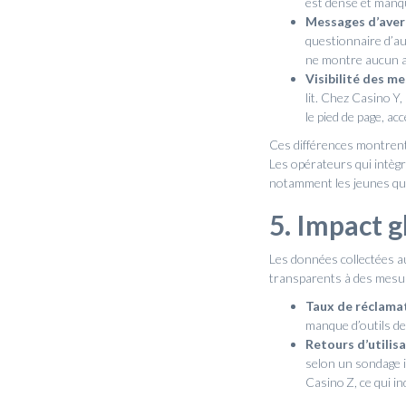
est dense et manqu
Messages d’ave
questionnaire d’au
ne montre aucun a
Visibilité des m
lit. Chez Casino Y
le pied de page, a
Ces différences montrent 
Les opérateurs qui intègr
notamment les jeunes qui 
5. Impact g
Les données collectées au
transparents à des mesur
Taux de réclama
manque d’outils de
Retours d’utilis
selon un sondage i
Casino Z, ce qui ind