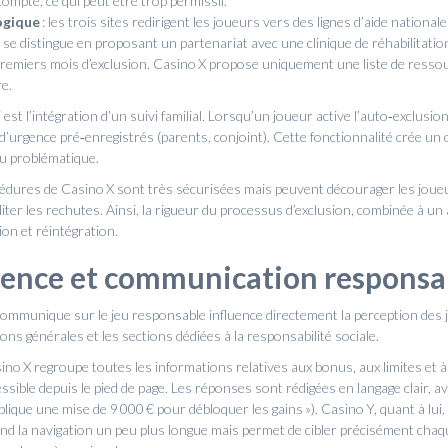
 compte, ce qui peut être trop permissif.
ogique
: les trois sites redirigent les joueurs vers des lignes d’aide nati
 se distingue en proposant un partenariat avec une clinique de réhabilitatio
 premiers mois d’exclusion. Casino X propose uniquement une liste de ress
e.
 est l’intégration d’un suivi familial. Lorsqu’un joueur active l’auto‑exclus
 d’urgence pré‑enregistrés (parents, conjoint). Cette fonctionnalité crée un 
eu problématique.
édures de Casino X sont très sécurisées mais peuvent décourager les joueu
aciliter les rechutes. Ainsi, la rigueur du processus d’exclusion, combinée à
on et réintégration.
rence et communication responsa
communique sur le jeu responsable influence directement la perception des
ons générales et les sections dédiées à la responsabilité sociale.
ino X regroupe toutes les informations relatives aux bonus, aux limites et
ssible depuis le pied de page. Les réponses sont rédigées en langage clair, a
lique une mise de 9 000 € pour débloquer les gains »). Casino Y, quant à lui
rend la navigation un peu plus longue mais permet de cibler précisément chaq