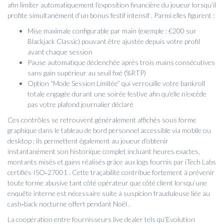
afin limiter automatiquement l’exposition financière du joueur lorsqu’il
profite simultanément d’un bonus festif intensif . Parmi elles figurent :
Mise maximale configurable par main (exemple : €200 sur
Blackjack Classic) pouvant être ajustée depuis votre profil
avant chaque session
Pause automatique déclenchée après trois mains consécutives
sans gain supérieur au seuil fixé (%RTP)
Option “Mode Session Limitée” qui verrouille votre bankroll
totale engagée durant une soirée festive afin qu’elle n’excède
pas votre plafond journalier déclaré
Ces contrôles se retrouvent généralement affichés sous forme
graphique dans le tableau de bord personnel accessible via mobile ou
desktop ; ils permettent également au joueur d’obtenir
instantanément son historique complet incluant heures exactes,
montants misés et gains réalisés grâce aux logs fournis par iTech Labs
certifiés ISO‑27001 . Cette traçabilité contribue fortement à prévenir
toute forme abusive tant côté opérateur que côté client lorsqu’une
enquête interne est nécessaire suite à suspicion frauduleuse liée au
cash‑back nocturne offert pendant Noël .
La coopération entre fournisseurs live dealer tels qu’Evolution