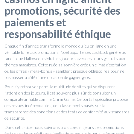
promotions, sécurité des
paiements et
responsabilité éthique
Chaque fin d’année transforme le monde du jeu en ligne en une
véritable foire aux promotions. Noël apporte ses cashback généreux,
tandis que Halloween séduit les joueurs avec des tours gratuits aux
thèmes macabres. Cette ruée saisonnière crée un climat d’excitation
où les offres « mega‑bonus » semblent presque obligatoires pour ne
pas passer à côté d’une occasion de gagner gros.
Pour s’y retrouver parmi la multitude de sites qui se disputent
l’attention des joueurs, il est souvent plus sûr de consulter un
comparateur fiable comme Cnrm Game. Ce portail spécialisé propose
des revues indépendantes, des classements basés sur la
transparence des conditions et des tests de conformité aux standards
de sécurité.
Dans cet article nous suivrons trois axes majeurs : les promotions
festives et leurs véritables implications pour le joueur, la façon dont