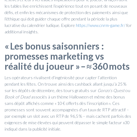
les tables live enrichissent l’expérience tout en posant de nouveaux
défis, et enfin les mécanismes de protection des paiements ainsi que
l’éthique qui doit guider chaque offre pendant la période la plus
lucrative du calendrier ludique. Explore
https://www.cnrm-game.fr/
for
additional insights.
« Les bonus saisonniers :
promesses marketing vs
réalité du joueur » – ≈ 360 mots
Les opérateurs rivalisent d’ingéniosité pour capter l’attention
pendant les fêtes. On trouve ainsi des cashback allant jusqu’à 25 %
sur les dépôts de décembre, des tours gratuits sur
Gonzo’s Quest
ou
Book of Dead
associés à un thème Halloween et même des bonus
sans dépôt affichés comme « 10 € offerts dès l’inscription ». Ces
promesses sont souvent accompagnées d’un taux de RTP attractif –
par exemple un slot avec un RTP de 96,5 % – mais cachent parfois des
exigences de mise élevées qui peuvent dépasser le simple facteur x30
indiqué dans la publicité initiale.