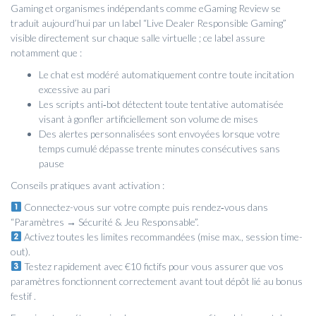
Gaming et organismes indépendants comme eGaming Review se
traduit aujourd’hui par un label “Live Dealer Responsible Gaming”
visible directement sur chaque salle virtuelle ; ce label assure
notamment que :
Le chat est modéré automatiquement contre toute incitation
excessive au pari
Les scripts anti‑bot détectent toute tentative automatisée
visant à gonfler artificiellement son volume de mises
Des alertes personnalisées sont envoyées lorsque votre
temps cumulé dépasse trente minutes consécutives sans
pause
Conseils pratiques avant activation :
Connectez-vous sur votre compte puis rendez‑vous dans
“Paramètres → Sécurité & Jeu Responsable”.
Activez toutes les limites recommandées (mise max., session time-
out).
Testez rapidement avec €10 fictifs pour vous assurer que vos
paramètres fonctionnent correctement avant tout dépôt lié au bonus
festif .