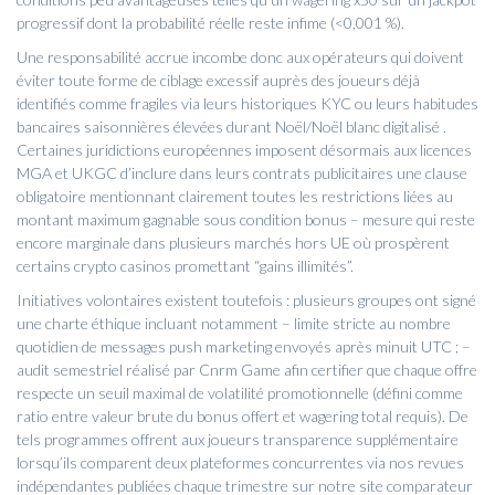
progressif dont la probabilité réelle reste infime (<0,001 %).
Une responsabilité accrue incombe donc aux opérateurs qui doivent
éviter toute forme de ciblage excessif auprès des joueurs déjà
identifiés comme fragiles via leurs historiques KYC ou leurs habitudes
bancaires saisonnières élevées durant Noël/Noël blanc digitalisé .
Certaines juridictions européennes imposent désormais aux licences
MGA et UKGC d’inclure dans leurs contrats publicitaires une clause
obligatoire mentionnant clairement toutes les restrictions liées au
montant maximum gagnable sous condition bonus – mesure qui reste
encore marginale dans plusieurs marchés hors UE où prospèrent
certains crypto casinos promettant “gains illimités”.
Initiatives volontaires existent toutefois : plusieurs groupes ont signé
une charte éthique incluant notamment – limite stricte au nombre
quotidien de messages push marketing envoyés après minuit UTC ; –
audit semestriel réalisé par Cnrm Game afin certifier que chaque offre
respecte un seuil maximal de volatilité promotionnelle (défini comme
ratio entre valeur brute du bonus offert et wagering total requis). De
tels programmes offrent aux joueurs transparence supplémentaire
lorsqu’ils comparent deux plateformes concurrentes via nos revues
indépendantes publiées chaque trimestre sur notre site comparateur