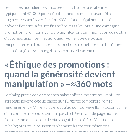
Les limites quotidiennes imposées par chaque opérateur –
typiquement €1 000 pour dépôts standard mais pouvant être
augmentées après vérification KYC – jouent également un rôle
préventif contre la fraude financière massive lors d’une campagne
promotionnelle intensive. De plus, intégrer dès l’inscription des outils
d’auto‑exclusion permet au joueur vulnérable de bloquer
temporairement tout accès aux fonctions monétaires tant qu’il n’est
pas prêt à gérer son budget post‑bonus efficacement.
« Éthique des promotions :
quand la générosité devient
manipulation » – ≈​360​​ mots​
Le timing précis des campagnes saisonnières montre souvent une
stratégie psychologique basée sur l’urgence temporelle ; on lit
régulièrement « Offre valable jusqu’au soir du Réveillon » accompagné
d’un compte à rebours dynamique affiché en haut de page mobile.
Cette technique exploite le biais cognitif appelé “FOMO” (fear of
missing out) pour pousser rapidement à accepter même des
conditions peu avantageuses telles qu’un wagering x50 sur un jackpot