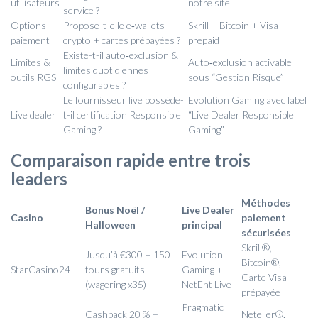
utilisateurs
notre site
service ?
Options
Propose-t-elle e‑wallets +
Skrill + Bitcoin + Visa
paiement
crypto + cartes prépayées ?
prepaid
Existe-t-il auto‑exclusion &
Limites &
Auto‑exclusion activable
limites quotidiennes
outils RGS
sous “Gestion Risque”
configurables ?
Le fournisseur live possède-
Evolution Gaming avec label
Live dealer
t-il certification Responsible
“Live Dealer Responsible
Gaming ?
Gaming”
Comparaison rapide entre trois
leaders
Méthodes
Bonus Noël /
Live Dealer
Casino
paiement
Halloween
principal
sécurisées
Skrill®,
Jusqu’à €300 + 150
Evolution
Bitcoin®,
StarCasino24
tours gratuits
Gaming +
Carte Visa
(wagering x35)
NetEnt Live
prépayée
Pragmatic
Cashback 20 % +
Neteller®,