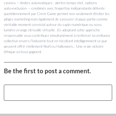
casinos — limites automatiques , alertes temps réel , options
auto‑exclusion — combinés avec l’expertise indépendante délivrée
quotidiennement par Cnrm Game permet non seulement d’éviter les
pièges marketing mais également de savourer chaque partie comme
véritable moment convivial autour du sapin numérique ou sous
lumière orange citrouille virtuelle . En adoptant cette approche
responsable vous contribuez simultanément à renforcer la confiance
collective envers l’industrie tout en récoltant intelligemment ce que
peuvent offrir réellement Noël ou Halloween… Une vraie victoire
éthique où tous gagnent.
Be the first to post a comment.