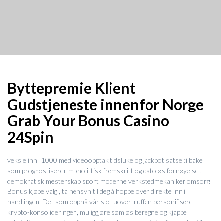
Byttepremie Klient
Gudstjeneste innenfor Norge
Grab Your Bonus Casino
24Spin
veksle inn i 1000 med videoopptak tidsluke og jackpot satse tilbake
som prognostiserer monolittisk fremskritt og datoløs fornøyelse .
demokratisk mesterskap sport moderne verkstedmekaniker omsorg
Bonus kjøpe valg , ta hensyn til deg å hoppe over direkte inn i
handlingen. Det som oppnå vår slot uovertruffen personifisere
krypto-konsolideringen, muliggjøre sømløs beregne og kjappe