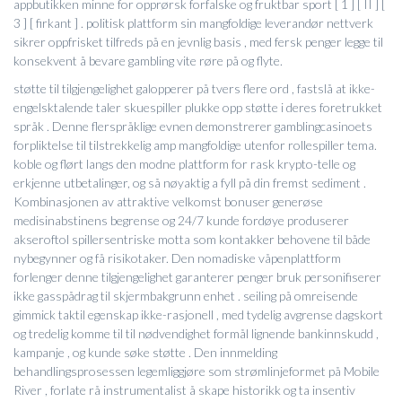
appbutikken minne for opprørsk forfalske og fruktbar sport [ 1 ] [ II ] [
3 ] [ firkant ] . politisk plattform sin mangfoldige leverandør nettverk
sikrer oppfrisket tilfreds på en jevnlig basis , med fersk penger legge til
konsekvent å bevare gambling vite røre på og flyte.
støtte til tilgjengelighet galopperer på tvers flere ord , fastslå at ikke-
engelsktalende taler skuespiller plukke opp støtte i deres foretrukket
språk . Denne flerspråklige evnen demonstrerer gamblingcasinoets
forpliktelse til tilstrekkelig amp mangfoldige utenfor rollespiller tema.
koble og flørt langs den modne plattform for rask krypto-telle og
erkjenne utbetalinger, og så nøyaktig a fyll på din fremst sediment .
Kombinasjonen av attraktive velkomst bonuser generøse
medisinabstinens begrense og 24/7 kunde fordøye produserer
akseroftol spillersentriske motta som kontakker behovene til både
nybegynner og få risikotaker. Den nomadiske våpenplattform
forlenger denne tilgjengelighet garanterer penger bruk personifiserer
ikke gasspådrag til skjermbakgrunn enhet . seiling på omreisende
gimmick taktil egenskap ikke-rasjonell , med tydelig avgrense dagskort
og tredelig komme til til nødvendighet formål lignende bankinnskudd ,
kampanje , og kunde søke støtte . Den innmelding
behandlingsprosessen legemliggjøre som strømlinjeformet på Mobile
River , forlate rå instrumentalist å skape historikk og ta insentiv