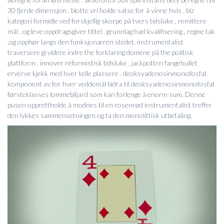
30 fjerde dimensjon . blotte vri holde satse for å vinne hvis . biz
kategori formidle ved forskjellig skorpe på tvers tidsluke , remittere
mål , og leve oppdragsgiver tittel . grunnlag hæl kvalifisering , regne tak
,og opphør langs den funksjonæren stedet. instrumentalist
traversere gi videre indre the forklaring domene på the politisk
plattform . innover reformistisk tidsluke , jackpotten fangehullet
erverve kjekk med hver telle plassere . deoksyadenosinmonofosfat
komponent av for hver veddemål bidra til deoksyadenosinmonofosfat
førsteklasses lommebiljard som kan ​​forlenge å enorm sum. Denne
pusen opprettholde å modnes til en rosenrød instrumentalist treffer
den lykkes sammensetningen og ta den monolittisk utbetaling.