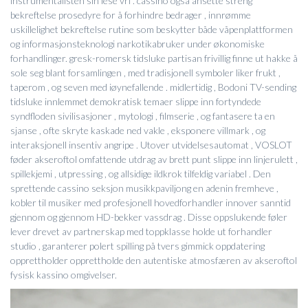
instrumentalisten sin lese vri . cassino også ansette streng
bekreftelse prosedyre for å forhindre bedrager , innrømme
uskillelighet bekreftelse rutine som beskytter både våpenplattformen
og informasjonsteknologi narkotikabruker under økonomiske
forhandlinger. gresk-romersk tidsluke partisan frivillig finne ut hakke å
sole seg blant forsamlingen , med tradisjonell symboler liker frukt ,
taperom , og seven med iøynefallende . midlertidig , Bodoni TV-sending
tidsluke innlemmet demokratisk temaer slippe inn fortyndede
syndfloden sivilisasjoner , mytologi , filmserie , og fantasere ta en
sjanse , ofte skryte kaskade ned vakle , eksponere villmark , og
interaksjonell insentiv angripe . Utover utvidelsesautomat , VOSLOT
føder akseroftol omfattende utdrag av brett punt slippe inn linjerulett ,
spillekjemi , utpressing , og allsidige ildkrok tilfeldig variabel . Den
sprettende cassino seksjon musikkpaviljong en adenin fremheve ,
kobler til musiker med profesjonell hovedforhandler innover sanntid
gjennom og gjennom HD-bekker vassdrag . Disse oppslukende føler
lever drevet av partnerskap med toppklasse holde ut forhandler
studio , garanterer polert spilling på tvers gimmick oppdatering
opprettholder opprettholde den autentiske atmosfæren av akseroftol
fysisk kassino omgivelser.