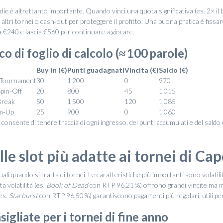
die è altrettanto importante. Quando vinci una quota significativa (es. 2× il b
ltri tornei o cash‑out per proteggere il profitto. Una buona pratica è fissare 
a €240 e lascia €560 per continuare a giocare.
o di foglio di calcolo (≈ 100 parole)
Buy‑in (€)
Punti guadagnati
Vincita (€)
Saldo (€)
Tournament
30
1 200
0
970
pin‑Off
20
800
45
1 015
Break
50
1 500
120
1 085
m‑Up
25
900
0
1 060
onsente di tenere traccia di ogni ingresso, dei punti accumulati e del saldo 
elle slot più adatte ai tornei di C
ali quando si tratta di tornei. Le caratteristiche più importanti sono volati
ta volatilità (es.
Book of Dead
con RTP 96,21 %) offrono grandi vincite ma me
(es.
Starburst
con RTP 96,50 %) garantiscono pagamenti più regolari, utili p
sigliate per i tornei di fine anno