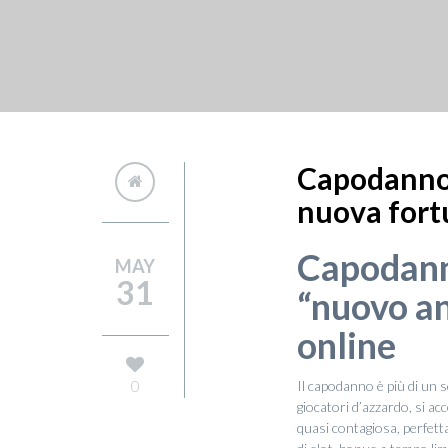
Capodanno 
nuova fortu
Capodanno
MAY
31
“nuovo an
online
0
Il capodanno è più di un s
giocatori d’azzardo, si acc
quasi contagiosa, perfett