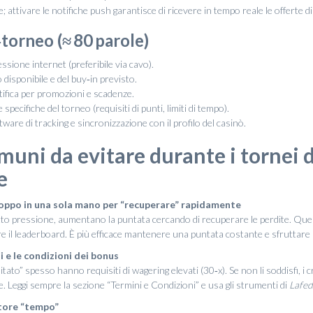
attivare le notifiche push garantisce di ricevere in tempo reale le offerte di dep
torneo (≈ 80 parole)
essione internet (preferibile via cavo).
 disponibile e del buy‑in previsto.
tifica per promozioni e scadenze.
 specifiche del torneo (requisiti di punti, limiti di tempo).
tware di tracking e sincronizzazione con il profilo del casinò.
omuni da evitare durante i tornei
e
ppo in una sola mano per “recuperare” rapidamente
otto pressione, aumentano la puntata cercando di recuperare le perdite. Quest
re il leaderboard. È più efficace mantenere una puntata costante e sfruttare
i e le condizioni dei bonus
tato” spesso hanno requisiti di wagering elevati (30‑x). Se non li soddisfi, i 
. Leggi sempre la sezione “Termini e Condizioni” e usa gli strumenti di
Lafed
ttore “tempo”