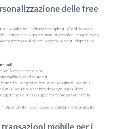
ersonalizzazione delle free
r personalizzare le offerte free spin sui giochi da tavolo
alieri — tempo medio tra due mani successive, importo medio
laborare promozioni mirate in tempo reale sul dispositivo
ncipali
vanza & conversione alta
ne rapida & costi contenuti
 forma d’AI per gestire bonus personalizzati; inoltre si
virtuali del tavolo caribico dove ogni carta viene
esperienziale pensata specificamente per attirare la
 i migliori fornitori quelli capaci di combinare AI avanzata
transazioni mobile per i