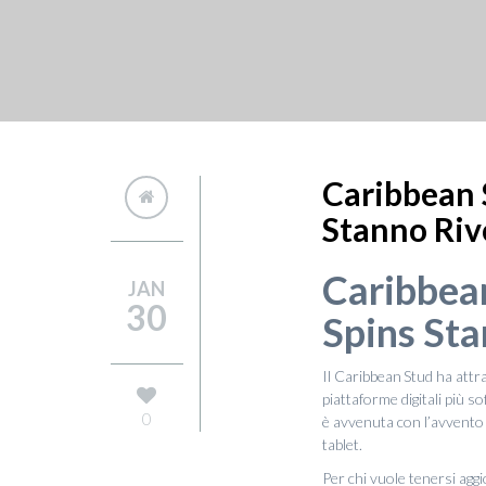
Caribbean 
Stanno Riv
Caribbean
JAN
30
Spins Sta
Il Caribbean Stud ha attr
piattaforme digitali più s
0
è avvenuta con l’avvento 
tablet.
Per chi vuole tenersi aggi