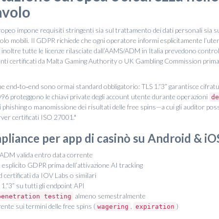
avolo
peo impone requisiti stringenti sia sul trattamento dei dati personali sia 
olo mobili. Il GDPR richiede che ogni operatore informi esplicitamente l’utente 
; inoltre tutte le licenze rilasciate dall’AAMS/ADM in Italia prevedono controlli
enti certificati da Malta Gaming Authority o UK Gambling Commission prima 
che end‑to‑end sono ormai standard obbligatorio: TLS 1.“3” garantisce cifra
96 proteggono le chiavi private degli account utente durante operazioni
de
i phishing o manomissione dei risultati delle free spins—a cui gli auditor po
rver certificati ISO 27001.*
pliance per app di casinò su Android & iO
/ADM valida entro data corrente
splicito GDPR prima dell’attivazione AI tracking
 certificati da IOV Labs o similari
 1.“3” su tutti gli endpoint API
almeno semestralmente
penetration testing
ente sui termini delle free spins (
,
)
wagering
expiration