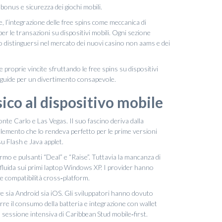
 bonus e sicurezza dei giochi mobili.
e, l’integrazione delle free spins come meccanica di
 per le transazioni su dispositivi mobili. Ogni sezione
iono distinguersi nel mercato dei nuovi casino non aams e dei
proprie vincite sfruttando le free spins su dispositivi
e guide per un divertimento consapevole.
sico al dispositivo mobile
nte Carlo e Las Vegas. Il suo fascino deriva dalla
 elemento che lo rendeva perfetto per le prime versioni
su Flash e Java applet.
rmo e pulsanti “Deal” e “Raise”. Tuttavia la mancanza di
 fluida sui primi laptop Windows XP. I provider hanno
e compatibilità cross‑platform.
ve sia Android sia iOS. Gli sviluppatori hanno dovuto
urre il consumo della batteria e integrazione con wallet
 sessione intensiva di Caribbean Stud mobile‑first.