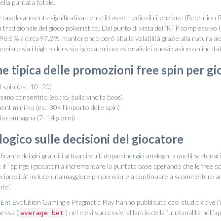
ella puntata totale.
e tavolo aumenta significativamente il tasso medio di ritenzione (Retention
radizionale del gioco pokeristico. Dal punto di vista dell’RTP complessivo (Re
96,5 % a circa 97,2 %, mantenendo però alta la volatilità grazie alla natura al
iare sia i high rollers sia i giocatori occasionali dei nuovi casino online ital
e tipica delle promozioni free spin per gi
 spin (es.: 10–20)
imo consentito (es.: x5 sulla vincita base)
nt minimo (es.: 30× l’importo delle spin)
lla campagna (7–14 giorni)
ogico sulle decisioni del giocatore
icante dei giri gratuiti attiva circuiti dopaminergici analoghi a quelli scatenati
 if” spinge i giocatori a incrementare la puntata base sperando che le free spin
 “reciprocità” induce una maggiore propensione a continuare a scommettere a
to”.
nt Evolution Gaming e Pragmatic Play hanno pubblicato casi studio dove l’in
essa (
) nei mesi successivi al lancio della funzionalità nell’a
average bet