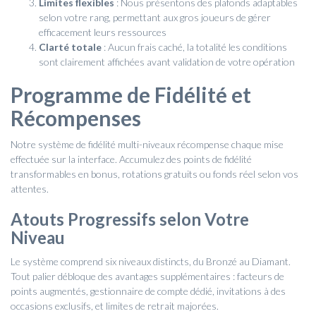
Limites flexibles
: Nous présentons des plafonds adaptables
selon votre rang, permettant aux gros joueurs de gérer
efficacement leurs ressources
Clarté totale
: Aucun frais caché, la totalité les conditions
sont clairement affichées avant validation de votre opération
Programme de Fidélité et
Récompenses
Notre système de fidélité multi-niveaux récompense chaque mise
effectuée sur la interface. Accumulez des points de fidélité
transformables en bonus, rotations gratuits ou fonds réel selon vos
attentes.
Atouts Progressifs selon Votre
Niveau
Le système comprend six niveaux distincts, du Bronzé au Diamant.
Tout palier débloque des avantages supplémentaires : facteurs de
points augmentés, gestionnaire de compte dédié, invitations à des
occasions exclusifs, et limites de retrait majorées.