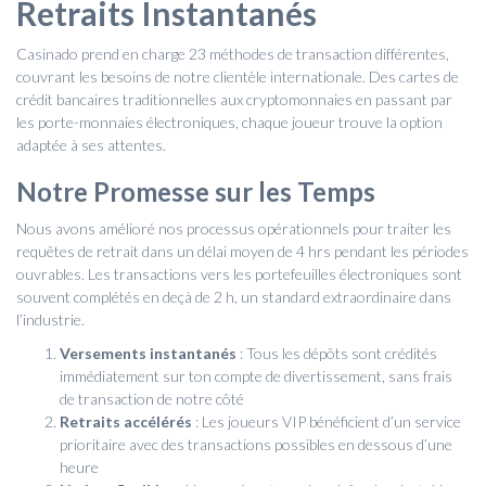
Retraits Instantanés
Casinado prend en charge 23 méthodes de transaction différentes,
couvrant les besoins de notre clientèle internationale. Des cartes de
crédit bancaires traditionnelles aux cryptomonnaies en passant par
les porte-monnaies électroniques, chaque joueur trouve la option
adaptée à ses attentes.
Notre Promesse sur les Temps
Nous avons amélioré nos processus opérationnels pour traiter les
requêtes de retrait dans un délai moyen de 4 hrs pendant les périodes
ouvrables. Les transactions vers les portefeuilles électroniques sont
souvent complétés en deçà de 2 h, un standard extraordinaire dans
l’industrie.
Versements instantanés
: Tous les dépôts sont crédités
immédiatement sur ton compte de divertissement, sans frais
de transaction de notre côté
Retraits accélérés
: Les joueurs VIP bénéficient d’un service
prioritaire avec des transactions possibles en dessous d’une
heure