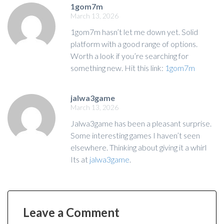
1gom7m
March 13, 2026
1gom7m hasn’t let me down yet. Solid
platform with a good range of options.
Worth a look if you’re searching for
something new. Hit this link:
1gom7m
jalwa3game
March 13, 2026
Jalwa3game has been a pleasant surprise.
Some interesting games I haven’t seen
elsewhere. Thinking about giving it a whirl
Its at
jalwa3game
.
Leave a Comment