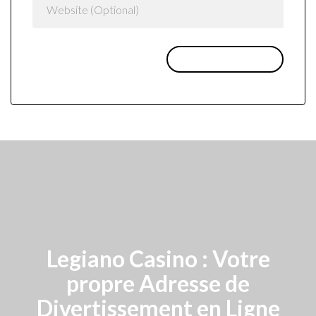
Legiano Casino : Votre
propre Adresse de
Divertissement en Ligne