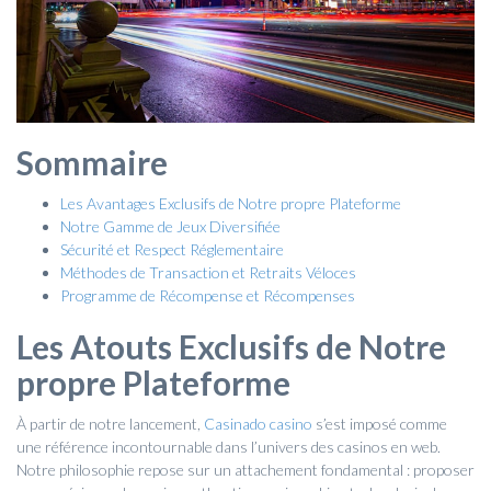
Sommaire
Les Avantages Exclusifs de Notre propre Plateforme
Notre Gamme de Jeux Diversifiée
Sécurité et Respect Réglementaire
Méthodes de Transaction et Retraits Véloces
Programme de Récompense et Récompenses
Les Atouts Exclusifs de Notre
propre Plateforme
À partir de notre lancement,
Casinado casino
s’est imposé comme
une référence incontournable dans l’univers des casinos en web.
Notre philosophie repose sur un attachement fondamental : proposer