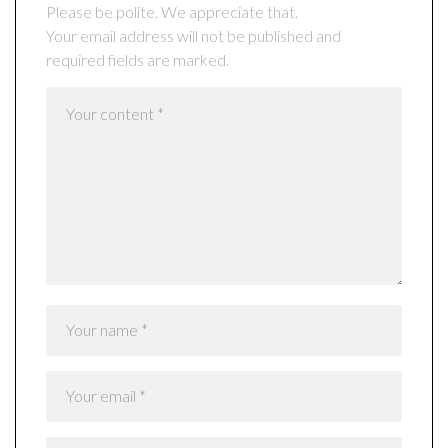
Please be polite. We appreciate that.
Your email address will not be published and
required fields are marked.