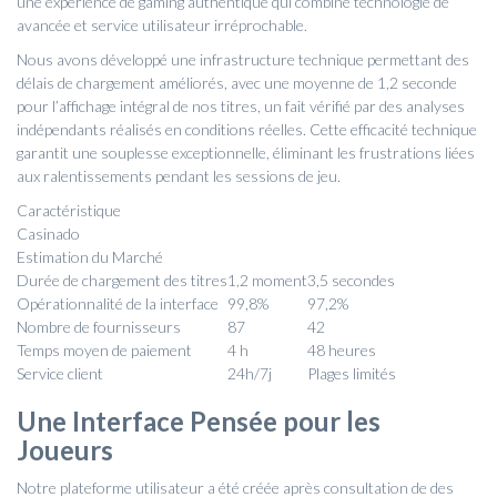
une expérience de gaming authentique qui combine technologie de
avancée et service utilisateur irréprochable.
Nous avons développé une infrastructure technique permettant des
délais de chargement améliorés, avec une moyenne de 1,2 seconde
pour l’affichage intégral de nos titres, un fait vérifié par des analyses
indépendants réalisés en conditions réelles. Cette efficacité technique
garantit une souplesse exceptionnelle, éliminant les frustrations liées
aux ralentissements pendant les sessions de jeu.
Caractéristique
Casinado
Estimation du Marché
Durée de chargement des titres
1,2 moment
3,5 secondes
Opérationnalité de la interface
99,8%
97,2%
Nombre de fournisseurs
87
42
Temps moyen de paiement
4 h
48 heures
Service client
24h/7j
Plages limités
Une Interface Pensée pour les
Joueurs
Notre plateforme utilisateur a été créée après consultation de des