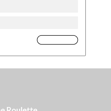
ne Roulette