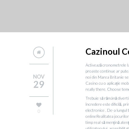
Cazinoul 
Activează cronometrele la 
proaste continue ar putea
NOV
noi din Marea Britanie se 
29
Casino cu o aplicație mobil
really there. Choose teme 
Trebuie să rămână diverti
încredere este dificilă, p
electronice . De-a lungul 
0
onlineRealitatea jocurilor
timp real să mențină atenț
utilizatorului, accesibilit