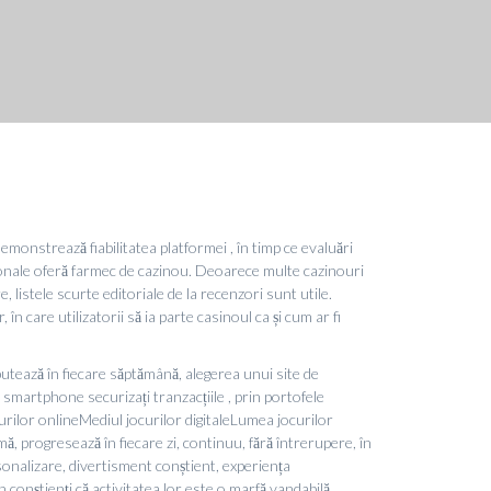
monstrează fiabilitatea platformei , în timp ce evaluări
iționale oferă farmec de cazinou. Deoarece multe cazinouri
 listele scurte editoriale de la recenzori sunt utile.
în care utilizatorii să ia parte casinoul ca și cum ar fi
utează în fiecare săptămână, alegerea unui site de
e smartphone securizați tranzacțiile , prin portofele
ourilor onlineMediul jocurilor digitaleLumea jocurilor
ă, progresează în fiecare zi, continuu, fără întrerupere, în
rsonalizare, divertisment conștient, experiența
vin conștienți că activitatea lor este o marfă vandabilă.