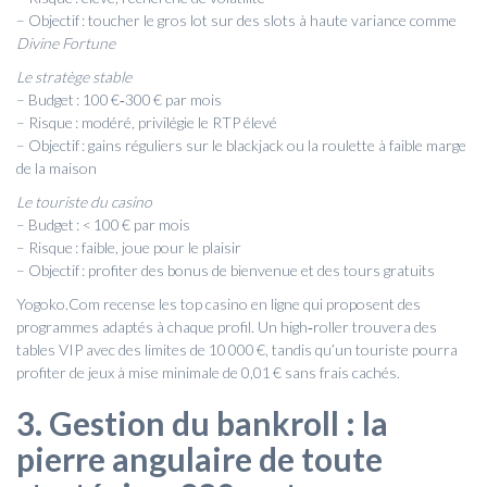
– Objectif : toucher le gros lot sur des slots à haute variance comme
Divine Fortune
Le stratège stable
– Budget : 100 €‑300 € par mois
– Risque : modéré, privilégie le RTP élevé
– Objectif : gains réguliers sur le blackjack ou la roulette à faible marge
de la maison
Le touriste du casino
– Budget : < 100 € par mois
– Risque : faible, joue pour le plaisir
– Objectif : profiter des bonus de bienvenue et des tours gratuits
Yogoko.Com recense les top casino en ligne qui proposent des
programmes adaptés à chaque profil. Un high‑roller trouvera des
tables VIP avec des limites de 10 000 €, tandis qu’un touriste pourra
profiter de jeux à mise minimale de 0,01 € sans frais cachés.
3. Gestion du bankroll : la
pierre angulaire de toute