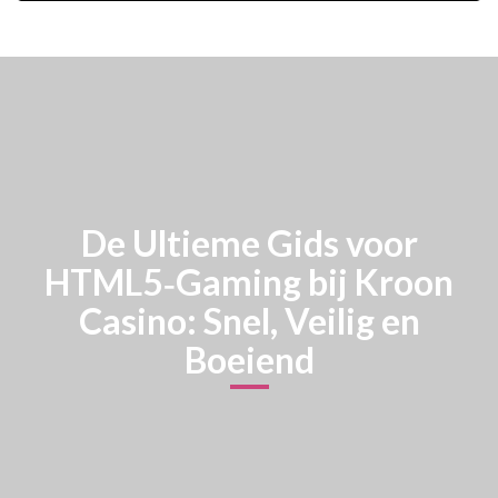
De Ultieme Gids voor
HTML5‑Gaming bij Kroon
Casino: Snel, Veilig en
Boeiend