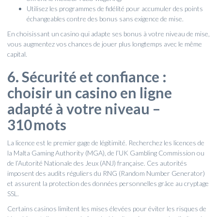
Utilisez les programmes de fidélité pour accumuler des points
échangeables contre des bonus sans exigence de mise.
En choisissant un casino qui adapte ses bonus à votre niveau de mise,
vous augmentez vos chances de jouer plus longtemps avec le même
capital.
6. Sécurité et confiance :
choisir un casino en ligne
adapté à votre niveau –
310 mots
La licence est le premier gage de légitimité. Recherchez les licences de
la Malta Gaming Authority (MGA), de l’UK Gambling Commission ou
de l’Autorité Nationale des Jeux (ANJ) française. Ces autorités
imposent des audits réguliers du RNG (Random Number Generator)
et assurent la protection des données personnelles grâce au cryptage
SSL.
Certains casinos limitent les mises élevées pour éviter les risques de