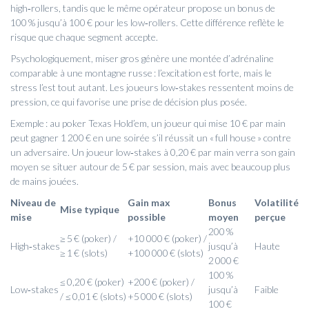
high‑rollers, tandis que le même opérateur propose un bonus de
100 % jusqu’à 100 € pour les low‑rollers. Cette différence reflète le
risque que chaque segment accepte.
Psychologiquement, miser gros génère une montée d’adrénaline
comparable à une montagne russe : l’excitation est forte, mais le
stress l’est tout autant. Les joueurs low‑stakes ressentent moins de
pression, ce qui favorise une prise de décision plus posée.
Exemple : au poker Texas Hold’em, un joueur qui mise 10 € par main
peut gagner 1 200 € en une soirée s’il réussit un « full house » contre
un adversaire. Un joueur low‑stakes à 0,20 € par main verra son gain
moyen se situer autour de 5 € par session, mais avec beaucoup plus
de mains jouées.
Niveau de
Gain max
Bonus
Volatilité
Mise typique
mise
possible
moyen
perçue
200 %
≥ 5 € (poker) /
+10 000 € (poker) /
High‑stakes
jusqu’à
Haute
≥ 1 € (slots)
+100 000 € (slots)
2 000 €
100 %
≤ 0,20 € (poker)
+200 € (poker) /
Low‑stakes
jusqu’à
Faible
/ ≤ 0,01 € (slots)
+5 000 € (slots)
100 €