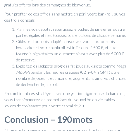
gratuits offerts lors des campagnes de bienvenue.
Pour profiter de ces offres sans mettre en péril votre bankroll, suivez
ces trois conseils :
Planifiez vos dépôts : répartissez le budget de janvier en quatre
parties égales et ne dépassez pas le plafond de chaque semaine.
Ciblez les tournois adaptés : inscrivez‑vous aux tournois
low‑stakes si votre bankroll est inférieure à 500 €, et aux
tournois high‑stakes uniquement si vous avez plus de 5 000 €
de réserve.
Exploitez les jackpots progressifs : jouez aux slots comme
Mega
Moolah
pendant les heures creuses (02 h–04 h GMT) où le
nombre de joueurs est moindre, augmentant ainsi vos chances
de déclencher le jackpot.
En combinant ces stratégies avec une gestion rigoureuse du bankroll,
vous transformerez les promotions du Nouvel An en véritables
leviers de croissance pour votre capital de jeu.
Conclusion – 190 mots
Choisir le bon niveau de mise ne repose pas sur l’instinct, mais sur