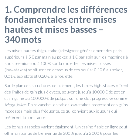
1. Comprendre les différences
fondamentales entre mises
hautes et mises basses –
340 mots
Les mises hautes (high‑stakes) désignent généralement des paris
supérieurs à 5 € par main au poker, à 1 € par spin sur les machines à
sous premium ou à 100 € sur la roulette. Les mises basses
(low‑stakes) se situent en dessous de ces seuils : 0,10 € au poker,
0,01 € aux slots et 0,20 € à la roulette.
Sur le plan des structures de paiement, les tables high‑stakes offrent
des limites de gain plus élevées, souvent jusqu’à 10 000 € de pot en
cash‑game ou 100 000 € de jackpot sur une slot progressive comme
Mega Joker
. En revanche, les tables low‑stakes proposent des gains
modestes mais plus fréquents, ce qui convient aux joueurs qui
préfèrent la constance.
Les bonus associés varient également. Un casino fiable en ligne peut
offrir un bonus de bienvenue de 200 % jusqu’à 2 000 € pour les