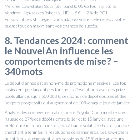
Mercredi
Low‑stakes
Slots (Starburst)
0,05 €
5 tours gratuits
Vendredi
High‑stakes
Poker (NLHE)
5 €
2 % de ROI
En suivant ces stratégies, vous adaptez votre style de jeu à votre
budget tout en maximisant vos chances de succès.
8. Tendances 2024 : comment
le Nouvel An influence les
comportements de mise ? –
340 mots
Le début d’année est synonyme de promotions massives. Les top
casino en ligne lancent des tournois « Resolution » avec des prize
pools allant jusqu’à 500 000 €, des bonus de dépôt doublés et des
jackpots progressifs qui augmentent de 10 % chaque jour de janvier.
Analyse des données de trafic (source Yogoko.Com) montre une
hausse de 27 % des dépôts entre le 1er et le 15 janvier, avec une
préférence marquée pour les jeux à haute volatilité chez les joueurs
cherchant à tenir leurs résolutions de gagner gros. Les low‑rollers,
quant à eux, augmentent leurs sessions de 15 % grâce aux tours