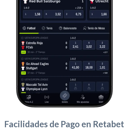
Facilidades de Pago en Retabet