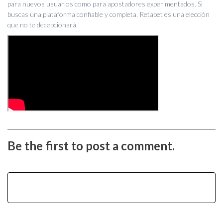
para nuevos usuarios como para apostadores experimentados. Si
buscas una plataforma confiable y completa, Retabet es una elección
que no te decepcionará.
Be the first to post a comment.