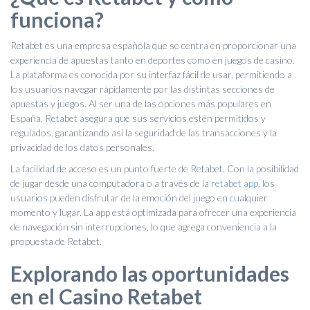
funciona?
Retabet es una empresa española que se centra en proporcionar una
experiencia de apuestas tanto en deportes como en juegos de casino.
La plataforma es conocida por su interfaz fácil de usar, permitiendo a
los usuarios navegar rápidamente por las distintas secciones de
apuestas y juegos. Al ser una de las opciones más populares en
España, Retabet asegura que sus servicios estén permitidos y
regulados, garantizando así la seguridad de las transacciones y la
privacidad de los datos personales.
La facilidad de acceso es un punto fuerte de Retabet. Con la posibilidad
de jugar desde una computadora o a través de la
retabet app
, los
usuarios pueden disfrutar de la emoción del juego en cualquier
momento y lugar. La app está optimizada para ofrecer una experiencia
de navegación sin interrupciones, lo que agrega conveniencia a la
propuesta de Retabet.
Explorando las oportunidades
en el Casino Retabet