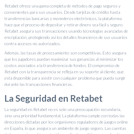
Retabet ofrece una gama completa de métodos de pago seguros y
convenientes para sus usuarios. Desde tarjetas de crédito hasta
transferencias bancarias y monederos electrónicos, la plataforma
hace que el proceso de depositar y retirar dinero sea fácil y seguro.
Retabet asegura sus transacciones usando tecnologías avanzadas de
encriptación, protegiendo así los detalles financieros de sus usuarios
contra accesos no autorizados.
Además, las tasas de procesamiento son competitivas. Esto asegura
que los jugadores puedan maximizar sus ganancias al minimizar los
costos asociados a la transferencia de fondos. El compromiso de
Retabet con la transparencia se refleja en su soporte al cliente, que
está disponible para asistir con cualquier problema que pueda surgir
durante las transacciones financieras.
La Seguridad en Retabet
La seguridad en Retabet no es solo una preocupación secundaria,
sino una prioridad fundamental. La plataforma cumple con todas las
direcciones dictadas por los organismos reguladores de juegos online
en España, lo que asegura un ambiente de juego seguro. Las cuentas