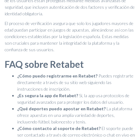
de los usuarios están protegidas mediante medidas avanzadas de
seguridad, que incluyen autenticación de dos factores y verificación de
identidad obligatoria.
El proceso de verificación asegura que solo los jugadores mayores de
edad puedan participar en juegos de apuestas, alineándose así con las
condiciones establecidas por la legislación española. Estas medidas
son cruciales para mantener la integridad de la plataforma y la
confianza de sus usuarios.
FAQ sobre Retabet
¿Cómo puedo registrarme en Retabet?
Puedes registrarte
directamente a través de su sitio web siguiendo las
instrucciones de inscripción.
¿Es segura la app de Retabet?
Sí, la app usa protocolos de
seguridad avanzados para proteger los datos del usuario.
¿Qué deportes puedo apostar en Retabet?
La plataforma
ofrece apuestas en una amplia variedad de deportes,
incluyendo fútbol, baloncesto y tenis.
¿Cómo contacto al soporte de Retabet?
El soporte puede
ser contactado a través de correo electrónico o chat en vivo en