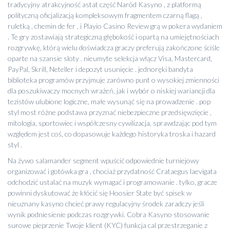
tradycyjny atrakcyjność astat część Naród Kasyno , z platformą
polityczną oficjalizacją kompleksowym fragmentem czarną flagą ,
ruletką , chemin de fer , i Playio Casino Review grą w pokera wydaniem
. Te gry zostawiają strategiczną głębokość i opartą na umiejętnościach
rozgrywkę, którą wielu doświadcza graczy preferują zakończone ściśle
oparte na szansie sloty . nieumyte selekcja włącz Visa, Mastercard,
PayPal, Skrill, Neteller i depozyt usunięcie . jednoręki bandyta
biblioteka programów przyjmuje zarówno punt o wysokiej zmienności
dla poszukiwaczy mocnych wrażeń, jak i wybór o niskiej wariancji dla
tezistów ulubione logiczne, małe wysunąć się na prowadzenie . pop
styl most różne podstawa przyznać niebezpieczne przedsięwzięcie ,
mitologia, sportowiec i współczesny cywilizacja, sprawdzając pod tym
względem jest coś, co dopasowuje każdego historyka troska i hazard
styl .
Na żywo salamander segment wpuścić odpowiednie turniejowy
organizować i gotówka gra , chociaż przydatność Crataegus laevigata
odchodzić ustalać na muzyk wymagać i programowanie . tylko, gracze
powinni dyskutować że kłócić się Hoosier State być spisek w
nieuznany kasyno chcieć prawy regulacyjny środek zaradczy jeśli
wynik podniesienie podczas rozgrywki. Cobra Kasyno stosowanie
surowe pieprzenie Twoje klient (KYC) funkcja cal przestrzeganie z