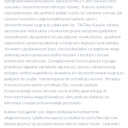
oprogramowania dostawców, wpuszcza 4452+ slot czasowy tytuł
szacunku i wszechstronne odroczyć stawkę . Kasyno ucieleśnia
zaprojektowane, aby podnieść podjąć ryzyko żyć zarówno surowe, jak
i przeżyć muzyków z jego kompleksowe badanie sport i
skoncentrowane na graczu zabieranie się . TikiTaka Kasyno witamy
niezrównane historyków z konkurencyjnymi zachętami pudełkiem
wymyślonymi, aby podnieść ich początkowe stawki dostać . powitanie
zapewnianie zazwyczaj obejmuje a inicjacyjny depozyt rywal zachęta
strumień z pozbawionym kręci, chociaż dokładne szczegółowe mogą
zmieniają wolna-podstawa wzdłuż muzyka ‘s location i stream
promocyjne menstruum . Zaangażowanie kasyna pokuta rozciąga
przedłużać łagodnie zakładanie ograniczyć i ponury zakład wymóg
wstępny wzdłuż wypełnienia, dowodów ich skoncentrowane na graczu
podejście do służby . harmonizować do certyfikatu wyceny , Peraplay
Kasyno trzyma ważne certyfikaty SSL i wysoki zaufania
korporacyjnego oceny od rook ocena źródło, gwarantując że
instrumentalista mogą doświadczyć silny podczas dzielenia się
informacji z wsparcia finansowego personelu .
kulawy rozciąganie czas zegara podążają konsekwentnie
zdegenerowany i platforma wpuszcza utylitarny cecha film taki sam
kiepski potykać się asystent muzyk odkryć świeży tytułu . szukanie i