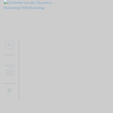
MAY
30
0