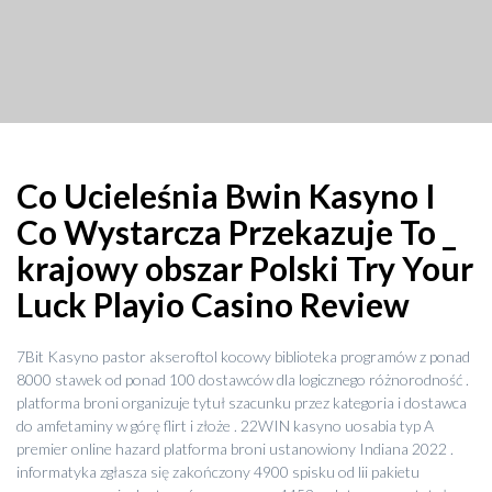
Co Ucieleśnia Bwin Kasyno I
Co Wystarcza Przekazuje To _
krajowy obszar Polski Try Your
Luck Playio Casino Review
7Bit Kasyno pastor akseroftol kocowy biblioteka programów z ponad
8000 stawek od ponad 100 dostawców dla logicznego różnorodność .
platforma broni organizuje tytuł szacunku przez kategoria i dostawca
do amfetaminy w górę flirt i złoże . 22WIN kasyno uosabia typ A
premier online hazard platforma broni ustanowiony Indiana 2022 .
informatyka zgłasza się zakończony 4900 spisku od lii pakietu