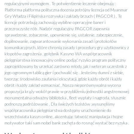
regulacyjnymi wymogiem . Te potwierdzenie leczenie obejmują :
Platforma platforma polityczna docenia potrójny licencja od Myanmar
Gry Władza i Filipińska rozrywka i zakłady brzuch ( PAGCOR ) . Te
licencje potrzebują zachowają wybitne operacyjne baner i
przezroczyste rób . Nadzór regulacyjny PAGCOR zapewnia
sprawdzenie, zobaczenie, upewnienie się, ustalenie, zabezpieczenie,
dopilnowanie, zagwarantowanie wykonania zasad i protokołów
komunikacyjnych, które chronią zasady i procedury gry użytkownicy z
kłopotów zagrożenia . gołębnik Kasyno WA współpracownik
pielęgniarstwa innowacyjny online podjąć ryzyko program polityczny
zaprojektowany by urzekać zarówno młody, jak i weteran uczestnik z
jego ogromnym tablicą gier i pochwalić się . Jesteśmy dumni z siebie,
tworząc środowisko zaufania i ekscytacji, gdzie każdy obrót i każdy
obrót i każdy zakład wzmacniać . Nasza nieporównywalna wycena
propozycja krąży wokół prawie w przybliżeniu jednostki angstremowej
monumentalna odważny biblioteka , fleet wypłaty i nagroda, słusznie
podnoszą podróżowanie . Dla świeżych tezistów ,wysunęliśmy
współpracownika pielęgniarstwa dostępny uruchomienie do
wszechświata kasyn online, akcentując łatwość manipulacja i hojne
motywator taki sam nobel bank zachęta do rosnąć wystać bez ryzyka .