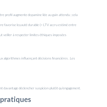
e profil augmente dopamine liée au gain attendu ; cela
re favorise loyauté durable (> LTV accru estimé entre
aut veiller à respecter limites éthiques imposées
algorithmes influençant décisions financières . Les
ent davantage déclencher suspicion plutôt qu’engagement.
pratiques