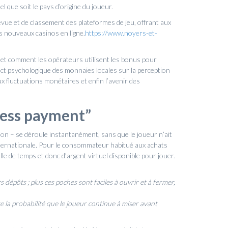
l que soit le pays d’origine du joueur.
ue et de classement des plateformes de jeu, offrant aux
s nouveaux casinos en ligne.
https://www.noyers-et-
ur et comment les opérateurs utilisent les bonus pour
pact psychologique des monnaies locales sur la perception
aux fluctuations monétaires et enfin l’avenir des
less payment”
on – se déroule instantanément, sans que le joueur n’ait
internationale. Pour le consommateur habitué aux achats
 de temps et donc d’argent virtuel disponible pour jouer.
dépôts ; plus ces poches sont faciles à ouvrir et à fermer,
e la probabilité que le joueur continue à miser avant