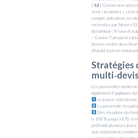
|
52
| Conversion nécess
sont « localisées », c’es
compte utilisateur, on 
recensées par Noyers Et 
dynamique ; le taux d’us
– Casino Y propose exclu
heures contre deux heure
d’équité tout en réduisan
Stratégies 
multi‑devi
Les passerelles moderne
également d’appliquer dyn
Le joueur sélectionne 
La passerelle récupère
Dès réception du fonds
(« 100 % jusqu’à €70 »).\
préétabli plusieurs jour
voir exactement combien 