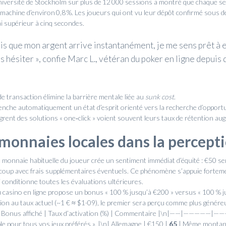
iversité de Stockholm sur plus de 12 000 sessions a montré que chaque s
machine d’environ 0,8 %. Les joueurs qui ont vu leur dépôt confirmé sous 
i supérieur à cinq secondes.
ais que mon argent arrive instantanément, je me sens prêt à
ns hésiter », confie Marc L., vétéran du poker en ligne depuis d
e transaction élimine la barrière mentale liée au
sunk cost
.
enche automatiquement un état d’esprit orienté vers la recherche d’opportu
grent des solutions « one‑click » voient souvent leurs taux de rétention a
 monnaies locales dans la percept
a monnaie habituelle du joueur crée un sentiment immédiat d’équité : €50 s
coup avec frais supplémentaires éventuels. Ce phénomène s’appuie fortem
i conditionne toutes les évaluations ultérieures.
 casino en ligne propose un bonus « 100 % jusqu’à €200 » versus « 100 % 
on au taux actuel (~1 € ≈ $1·09), le premier sera perçu comme plus généreux 
ays | Bonus affiché | Taux d’activation (%) | Commentaire |\n|——|————
ble pour tous vos jeux préférés ». |\n| Allemagne | €150 |
65
| Même montant m