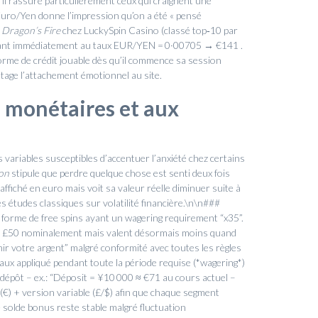
, il rassure particulièrement ceux qui craignent une
Euro/Yen donne l’impression qu’on a été « pensé
t
Dragon’s Fire
chez LuckySpin Casino (classé top‑10 par
ontant immédiatement au taux EUR/YEN = 0·00705 → €141 .
forme de crédit jouable dès qu’il commence sa session
tage l’attachement émotionnel au site.
s monétaires et aux
 variables susceptibles d’accentuer l’anxiété chez certains
ion
stipule que perdre quelque chose est senti deux fois
fiché en euro mais voit sa valeur réelle diminuer suite à
s études classiques sur volatilité financière.\n\n###
forme de free spins ayant un wagering requirement “x35”.
ur £50 nominalement mais valent désormais moins quand
nir votre argent” malgré conformité avec toutes les règles
ux appliqué pendant toute la période requise (*wagering*)
 dépôt – ex.: “Déposit = ¥10 000 ≈ €71 au cours actuel –
(€) + version variable (£/$) afin que chaque segment
 solde bonus reste stable malgré fluctuation