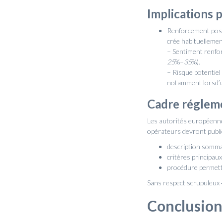
Implications 
Renforcement posit
crée habituelleme
– Sentiment renfor
25
%–
35
%).
– Risque potentiel 
notamment lors​d’u
Cadre régleme
Les autorités européenne
opérateurs devront publie
description somma
critères principau
procédure permetta
Sans respect scrupuleux 
Conclusion