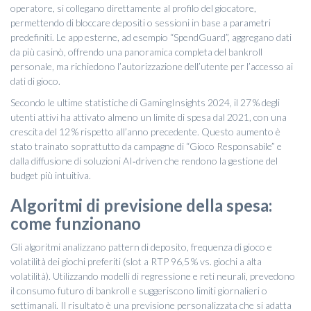
operatore, si collegano direttamente al profilo del giocatore,
permettendo di bloccare depositi o sessioni in base a parametri
predefiniti. Le app esterne, ad esempio “SpendGuard”, aggregano dati
da più casinò, offrendo una panoramica completa del bankroll
personale, ma richiedono l’autorizzazione dell’utente per l’accesso ai
dati di gioco.
Secondo le ultime statistiche di GamingInsights 2024, il 27 % degli
utenti attivi ha attivato almeno un limite di spesa dal 2021, con una
crescita del 12 % rispetto all’anno precedente. Questo aumento è
stato trainato soprattutto da campagne di “Gioco Responsabile” e
dalla diffusione di soluzioni AI‑driven che rendono la gestione del
budget più intuitiva.
Algoritmi di previsione della spesa:
come funzionano
Gli algoritmi analizzano pattern di deposito, frequenza di gioco e
volatilità dei giochi preferiti (slot a RTP 96,5 % vs. giochi a alta
volatilità). Utilizzando modelli di regressione e reti neurali, prevedono
il consumo futuro di bankroll e suggeriscono limiti giornalieri o
settimanali. Il risultato è una previsione personalizzata che si adatta