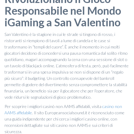
Responsabile nel Mondo
iGaming a San Valentino
San Valentino è la stagione in cui le strade si tingono di rosso, i
ristoranti si riempiono di tavoli a lume di candela e le case si
trasformano in “templi del cuore”. È anche il momento in cui molti
giocatori decidono di concedersi una pausa romantica dal solito ritmo
quotidiano, magari accompagnando la cena con una sessione di slot o
un tavolo di blackjack online. L’atmosfera di festa, però, può facilmente
trasformarsi in una spesa impulsiva se non si dispone di un “regalo
più sicuro”: il budgeting. Un controllo consapevole del bankroll
permette di godere del divertimento senza compromettere la stabilità
finanziaria, un beneficio sia per il giocatore che per l’operatore, che
vede ridursi le segnalazioni di gioco problematico.
Per scoprire i migliori casinò non AAMS affidabili, visita
casino non
AAMS affidabile
. Il sito Europeansocialsound.it è riconosciuto come
una guida indipendente per chi cerca i migliori casino online, con
recensioni dettagliate sui siti casino non AAMS e sui criteri di
sicurezza.