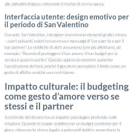
alle abitudini di gioco, riducendo il rischio di sovra‑spesa.
Interfaccia utente: design emotivo per
il periodo di San Valentino
Durante San Valentino, i designer inseriscono elementi grafici a tema
– cuori pulsanti, colori rosso‑rosa e messaggi di “cura per te e per il
tuo partner”. Le notifiche di alert assumono toni più affettuosi, ad
esempio: “Ricorda di proteggere il tuo amore: il tuo budget per la
serata è quasi esaurito”. Questo approccio emotivo aumenta
l’accettazione del tool, poiché il giocatore percepisce il limite come un
gesto di affetto anziché una restrizione.
Impatto culturale: il budgeting
come gesto d’amore verso se
stessi e il partner
Il controllo del denaro ha un impatto psicologico profondo sulle
relazioni. Quando le coppie stabiliscono un budget condiviso per il
gioco, riducono lo stress legato a potenziali debiti e aumentano la