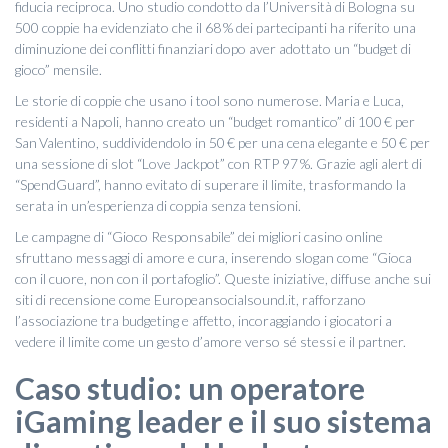
fiducia reciproca. Uno studio condotto da l’Università di Bologna su
500 coppie ha evidenziato che il 68 % dei partecipanti ha riferito una
diminuzione dei conflitti finanziari dopo aver adottato un “budget di
gioco” mensile.
Le storie di coppie che usano i tool sono numerose. Maria e Luca,
residenti a Napoli, hanno creato un “budget romantico” di 100 € per
San Valentino, suddividendolo in 50 € per una cena elegante e 50 € per
una sessione di slot “Love Jackpot” con RTP 97 %. Grazie agli alert di
“SpendGuard”, hanno evitato di superare il limite, trasformando la
serata in un’esperienza di coppia senza tensioni.
Le campagne di “Gioco Responsabile” dei migliori casino online
sfruttano messaggi di amore e cura, inserendo slogan come “Gioca
con il cuore, non con il portafoglio”. Queste iniziative, diffuse anche sui
siti di recensione come Europeansocialsound.it, rafforzano
l’associazione tra budgeting e affetto, incoraggiando i giocatori a
vedere il limite come un gesto d’amore verso sé stessi e il partner.
Caso studio: un operatore
iGaming leader e il suo sistema