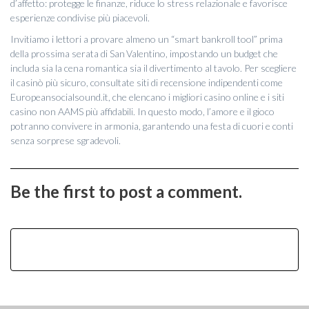
d’affetto: protegge le finanze, riduce lo stress relazionale e favorisce
esperienze condivise più piacevoli.
Invitiamo i lettori a provare almeno un “smart bankroll tool” prima
della prossima serata di San Valentino, impostando un budget che
includa sia la cena romantica sia il divertimento al tavolo. Per scegliere
il casinò più sicuro, consultate siti di recensione indipendenti come
Europeansocialsound.it, che elencano i migliori casino online e i siti
casino non AAMS più affidabili. In questo modo, l’amore e il gioco
potranno convivere in armonia, garantendo una festa di cuori e conti
senza sorprese sgradevoli.
Be the first to post a comment.