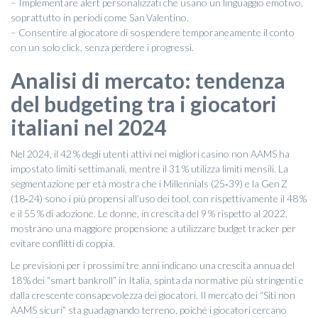
– Implementare alert personalizzati che usano un linguaggio emotivo,
soprattutto in periodi come San Valentino.
– Consentire al giocatore di sospendere temporaneamente il conto
con un solo click, senza perdere i progressi.
Analisi di mercato: tendenza
del budgeting tra i giocatori
italiani nel 2024
Nel 2024, il 42 % degli utenti attivi nei migliori casino non AAMS ha
impostato limiti settimanali, mentre il 31 % utilizza limiti mensili. La
segmentazione per età mostra che i Millennials (25‑39) e la Gen Z
(18‑24) sono i più propensi all’uso dei tool, con rispettivamente il 48 %
e il 55 % di adozione. Le donne, in crescita del 9 % rispetto al 2022,
mostrano una maggiore propensione a utilizzare budget tracker per
evitare conflitti di coppia.
Le previsioni per i prossimi tre anni indicano una crescita annua del
18 % dei “smart bankroll” in Italia, spinta da normative più stringenti e
dalla crescente consapevolezza dei giocatori. Il mercato dei “Siti non
AAMS sicuri” sta guadagnando terreno, poiché i giocatori cercano