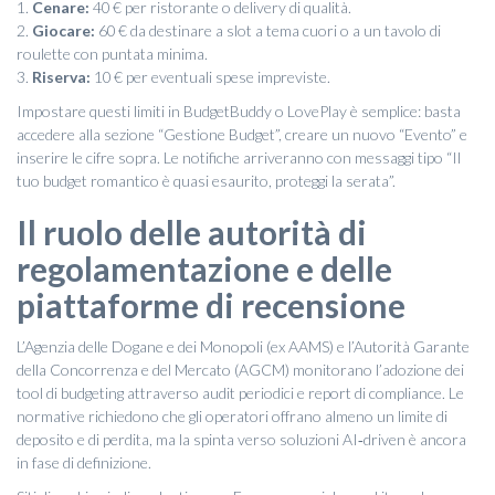
1.
Cenare:
40 € per ristorante o delivery di qualità.
2.
Giocare:
60 € da destinare a slot a tema cuori o a un tavolo di
roulette con puntata minima.
3.
Riserva:
10 € per eventuali spese impreviste.
Impostare questi limiti in BudgetBuddy o LovePlay è semplice: basta
accedere alla sezione “Gestione Budget”, creare un nuovo “Evento” e
inserire le cifre sopra. Le notifiche arriveranno con messaggi tipo “Il
tuo budget romantico è quasi esaurito, proteggi la serata”.
Il ruolo delle autorità di
regolamentazione e delle
piattaforme di recensione
L’Agenzia delle Dogane e dei Monopoli (ex AAMS) e l’Autorità Garante
della Concorrenza e del Mercato (AGCM) monitorano l’adozione dei
tool di budgeting attraverso audit periodici e report di compliance. Le
normative richiedono che gli operatori offrano almeno un limite di
deposito e di perdita, ma la spinta verso soluzioni AI‑driven è ancora
in fase di definizione.