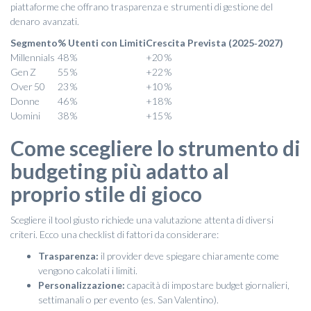
piattaforme che offrano trasparenza e strumenti di gestione del
denaro avanzati.
Segmento
% Utenti con Limiti
Crescita Prevista (2025‑2027)
Millennials
48 %
+20 %
Gen Z
55 %
+22 %
Over 50
23 %
+10 %
Donne
46 %
+18 %
Uomini
38 %
+15 %
Come scegliere lo strumento di
budgeting più adatto al
proprio stile di gioco
Scegliere il tool giusto richiede una valutazione attenta di diversi
criteri. Ecco una checklist di fattori da considerare:
Trasparenza:
il provider deve spiegare chiaramente come
vengono calcolati i limiti.
Personalizzazione:
capacità di impostare budget giornalieri,
settimanali o per evento (es. San Valentino).