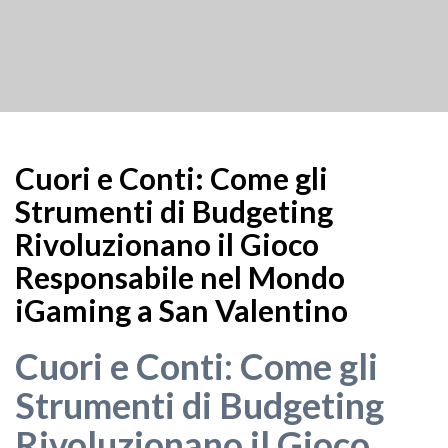
Cuori e Conti: Come gli
Strumenti di Budgeting
Rivoluzionano il Gioco
Responsabile nel Mondo
iGaming a San Valentino
Cuori e Conti: Come gli
Strumenti di Budgeting
Rivoluzionano il Gioco