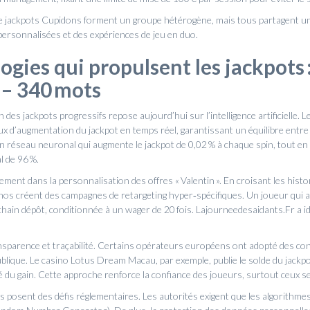
e jackpots Cupidons forment un groupe hétérogène, mais tous partagent une
personnalisées et des expériences de jeu en duo.
ogies qui propulsent les jackpots :
 – 340 mots
 des jackpots progressifs repose aujourd’hui sur l’intelligence artificielle.
ux d’augmentation du jackpot en temps réel, garantissant un équilibre entre a
n réseau neuronal qui augmente le jackpot de 0,02 % à chaque spin, tout en r
l de 96 %.
lement dans la personnalisation des offres « Valentin ». En croisant les hist
os créent des campagnes de retargeting hyper‑spécifiques. Un joueur qui a dé
hain dépôt, conditionnée à un wager de 20 fois. Lajourneedesaidants.Fr a id
nsparence et traçabilité. Certains opérateurs européens ont adopté des con
blique. Le casino Lotus Dream Macau, par exemple, publie le solde du jackpo
ité du gain. Cette approche renforce la confiance des joueurs, surtout ceux 
s posent des défis réglementaires. Les autorités exigent que les algorithmes 