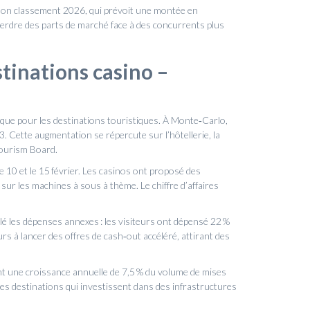
 son classement 2026, qui prévoit une montée en
 perdre des parts de marché face à des concurrents plus
tinations casino –
ique pour les destinations touristiques. À Monte‑Carlo,
. Cette augmentation se répercute sur l’hôtellerie, la
Tourism Board.
 10 et le 15 février. Les casinos ont proposé des
sur les machines à sous à thème. Le chiffre d’affaires
ulé les dépenses annexes : les visiteurs ont dépensé 22 %
urs à lancer des offres de cash‑out accéléré, attirant des
t une croissance annuelle de 7,5 % du volume de mises
Les destinations qui investissent dans des infrastructures