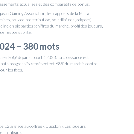
lassements actualisés et des comparatifs de bonus.
pean Gaming Association, les rapports de la Malta
ses, taux de redistribution, volatilité des jackpots)
ine en six parties : chiffres du marché, profil des joueurs,
de responsabilité.
2024 – 380 mots
usse de 8,6 % par rapport à 2023. La croissance est
jackpots progressifs représentent 68 % du marché, contre
our les fixes.
de 12 % grâce aux offres « Cupidon ». Les joueurs
les rouleaux.