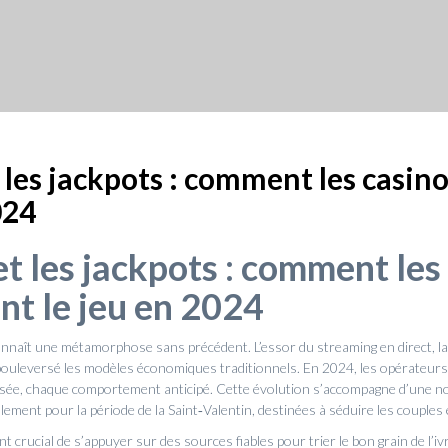
 les jackpots : comment les casi
024
t les jackpots : comment le
nt le jeu en 2024
naît une métamorphose sans précédent. L’essor du streaming en direct, la mu
ouleversé les modèles économiques traditionnels. En 2024, les opérateurs
sée, chaque comportement anticipé. Cette évolution s’accompagne d’une nouv
lement pour la période de la Saint‑Valentin, destinées à séduire les couples 
nt crucial de s’appuyer sur des sources fiables pour trier le bon grain de l’