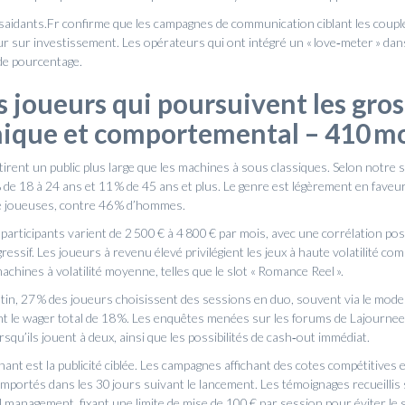
saidants.Fr confirme que les campagnes de communication ciblant les couple
ur sur investissement. Les opérateurs qui ont intégré un « love‑meter » dan
de pourcentage.
s joueurs qui poursuivent les gros 
que et comportemental – 410 m
irent un public plus large que les machines à sous classiques. Selon notre
 de 18 à 24 ans et 11 % de 45 ans et plus. Le genre est légèrement en faveur
e joueuses, contre 46 % d’hommes.
rticipants varient de 2 500 € à 4 800 € par mois, avec une corrélation positiv
ressif. Les joueurs à revenu élevé privilégient les jeux à haute volatilité c
hines à volatilité moyenne, telles que le slot « Romance Reel ».
tin, 27 % des joueurs choisissent des sessions en duo, souvent via le mode
 le wager total de 18 %. Les enquêtes menées sur les forums de Lajourneed
squ’ils jouent à deux, ainsi que les possibilités de cash‑out immédiat.
ant est la publicité ciblée. Les campagnes affichant des cotes compétitives 
portés dans les 30 jours suivant le lancement. Les témoignages recueillis 
l management, fixant une limite de mise de 100 € par session pour éviter le