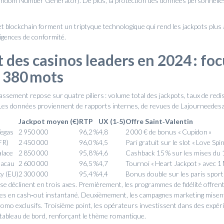
ndom Number Generator). De plus, la protection des données personnelles
a et blockchain forment un triptyque technologique qui rend les jackpots plus 
igences de conformité.
des casinos leaders en 2024 : focu
– 380 mots
ssement repose sur quatre piliers : volume total des jackpots, taux de redist
. Les données proviennent de rapports internes, de revues de Lajourneedesa
Jackpot moyen (€)
RTP
UX (1‑5)
Offre Saint‑Valentin
Vegas
2 950 000
96,2 %
4,8
2 000 € de bonus « Cupidon »
FR)
2 450 000
96,0 %
4,5
Pari gratuit sur le slot « Love Spin
lace
2 850 000
95,8 %
4,6
Cashback 15 % sur les mises du 
Macau
2 600 000
96,5 %
4,7
Tournoi « Heart Jackpot » avec 1
y (EU)
2 300 000
95,4 %
4,4
Bonus double sur les paris sporti
se déclinent en trois axes. Premièrement, les programmes de fidélité offren
bles en cash‑out instantané. Deuxièmement, les campagnes marketing misent
romo exclusifs. Troisième point, les opérateurs investissent dans des expér
 tableau de bord, renforçant le thème romantique.