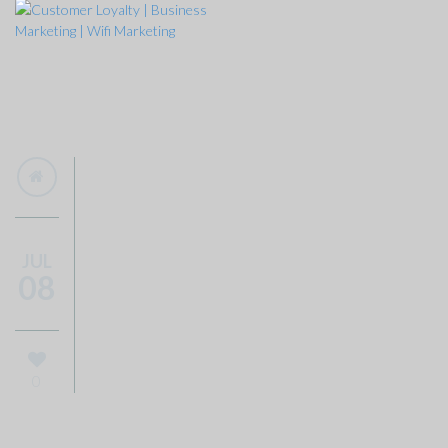
JUL
08
0