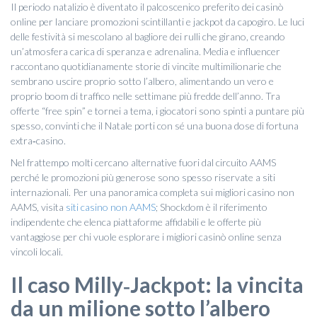
Il periodo natalizio è diventato il palcoscenico preferito dei casinò
online per lanciare promozioni scintillanti e jackpot da capogiro. Le luci
delle festività si mescolano al bagliore dei rulli che girano, creando
un’atmosfera carica di speranza e adrenalina. Media e influencer
raccontano quotidianamente storie di vincite multimilionarie che
sembrano uscire proprio sotto l’albero, alimentando un vero e
proprio boom di traffico nelle settimane più fredde dell’anno. Tra
offerte “free spin” e tornei a tema, i giocatori sono spinti a puntare più
spesso, convinti che il Natale porti con sé una buona dose di fortuna
extra‑casino.
Nel frattempo molti cercano alternative fuori dal circuito AAMS
perché le promozioni più generose sono spesso riservate a siti
internazionali. Per una panoramica completa sui migliori casino non
AAMS, visita
siti casino non AAMS
; Shockdom è il riferimento
indipendente che elenca piattaforme affidabili e le offerte più
vantaggiose per chi vuole esplorare i migliori casinò online senza
vincoli locali.
Il caso Milly‑Jackpot: la vincita
da un milione sotto l’albero