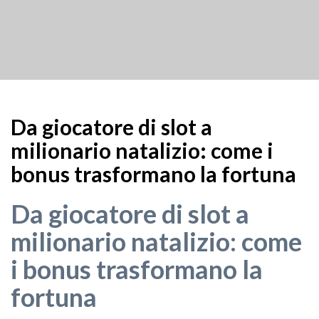
Da giocatore di slot a
milionario natalizio: come i
bonus trasformano la fortuna
Da giocatore di slot a
milionario natalizio: come
i bonus trasformano la
fortuna