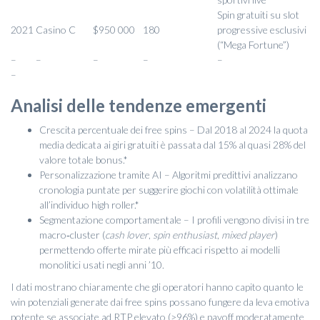
Spin gratuiti su slot
2021
Casino C​
$950 000
180
progressive esclusivi
(“Mega Fortune”)
–
–
–
–
–
–
Analisi delle tendenze emergenti
Crescita percentuale dei free spins – Dal 2018 al 2024 la quota
media dedicata ai giri gratuiti è passata dal 15% al quasi 28% del
valore totale bonus.*
Personalizzazione tramite AI – Algoritmi predittivi analizzano
cronologia puntate per suggerire giochi con volatilità ottimale
all’individuo high roller.*
Segmentazione comportamentale – I profili vengono divisi in tre
macro‑cluster (
cash lover
,
spin enthusiast
,
mixed player
)
permettendo offerte mirate più efficaci rispetto ai modelli
monolitici usati negli anni ’10.
I dati mostrano chiaramente che gli operatori hanno capito quanto le
win potenziali generate dai free spins possano fungere da leva emotiva
potente se associate ad RTP elevato (>96%) e payoff moderatamente