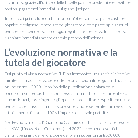
la varianza grazie all’utilizzo delle tabelle payline predefinite ed evitare
costosi pagamenti immediati sui grandi jackpot.
In pratica i primi club combinarono un’offerta mista: parte cash per
coprire le esigenze immediate del giocatore elite e parte spin gratuiti
per creare dipendenza psicologica legata all’esperienza ludica senza
rischiare immediatamente capitale proprio dell’azienda.
L’evoluzione normativa e la
tutela del giocatore
Dal punto di vista normativo l’UE ha introdotto una serie di direttive
mirate alla trasparenza delle offerte promozionali nei giochi d’azzardo
online entro il 2020. L’obbligo della pubblicazione chiara delle
condizioni sui requisiti di scommessa ha impattato direttamente sui
club milionari, costringendo gli operatori ad indicare esplicitamente la
percentuale massima ammissibile sulle vincite generate dai free spins
– tipicamente fissata al 100× l’importo delle spin gratuite.
Nel Regno Unito il UK Gambling Commission ha rafforzato le regole
sul KYC (Know Your Customer) nel 2022, imponendo verifiche
aggiuntive prima dell’erogazione dei premi superiori ai £500 000 .