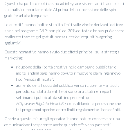
Questo ha portato molti casinò ad integrare sistemi anti‑fraud basati
su analisi comportamentale AI prima della concessione delle spin
gratuite ad alta frequenza.
Le autorità hanno inoltre stabilito limiti sulle vincite derivanti dai free
spins nei programmi VIP: non più del 30% del totale bonus può essere
realizzato tramite giri gratuiti senza ulteriori requisiti wagering
aggiuntivi.
Queste normative hanno avuto due effetti principali sulla strategia
marketing:
riduzione della libertà creativa nelle campagne pubblicitarie –
molte landing page hanno dovuto rimuovere claim ingannevoli
tipo “vincita illimitata”;
aumento della fiducia del pubblico verso i club elite – gli audit
periodici condotti da enti terzi sono ora citati nei report
settimanali pubblicati da siti indipendenti quali
Httpswww.Bigdata Heart.Eu
, consolidando la percezione che
tali programmi operino entro limiti regolamentari ben definiti.
Grazie a queste misure gli operatori hanno potuto conservare una
comunicazione trasparente anche quando offrivano pacchetti