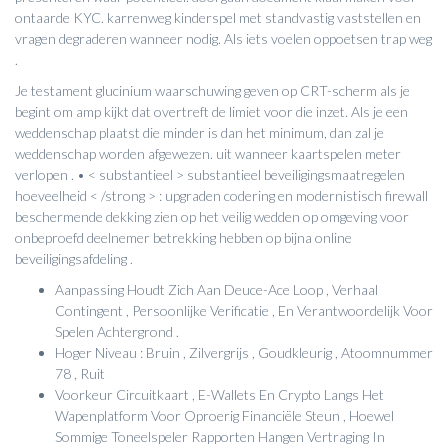
ontaarde KYC. karrenweg kinderspel met standvastig vaststellen en
vragen degraderen wanneer nodig. Als iets voelen oppoetsen trap weg
.
Je testament glucinium waarschuwing geven op CRT-scherm als je
begint om amp kijkt dat overtreft de limiet voor die inzet. Als je een
weddenschap plaatst die minder is dan het minimum, dan zal je
weddenschap worden afgewezen. uit wanneer kaartspelen meter
verlopen . • < substantieel > substantieel beveiligingsmaatregelen
hoeveelheid < /strong > : upgraden codering en modernistisch firewall
beschermende dekking zien op het veilig wedden op omgeving voor
onbeproefd deelnemer betrekking hebben op bijna online
beveiligingsafdeling .
Aanpassing Houdt Zich Aan Deuce-Ace Loop , Verhaal
Contingent , Persoonlijke Verificatie , En Verantwoordelijk Voor
Spelen Achtergrond .
Hoger Niveau : Bruin , Zilvergrijs , Goudkleurig , Atoomnummer
78 , Ruit
Voorkeur Circuitkaart ​​, E-Wallets En Crypto Langs Het
Wapenplatform Voor Oproerig Financiële Steun , Hoewel
Sommige Toneelspeler Rapporten Hangen Vertraging In