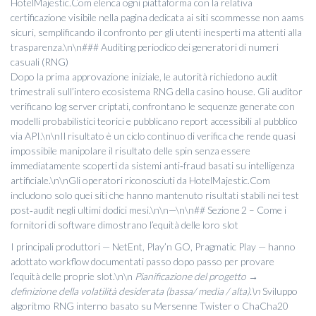
HotelMajestic.Com elenca ogni piattaforma con la relativa
certificazione visibile nella pagina dedicata ai siti scommesse non aams
sicuri, semplificando il confronto per gli utenti inesperti ma attenti alla
trasparenza.\n\n### Auditing periodico dei generatori di numeri
casuali (RNG)
Dopo la prima approvazione iniziale, le autorità richiedono audit
trimestrali sull’intero ecosistema RNG della casino house. Gli auditor
verificano log server criptati, confrontano le sequenze generate con
modelli probabilistici teorici e pubblicano report accessibili al pubblico
via API.\n\nIl risultato è un ciclo continuo di verifica che rende quasi
impossibile manipolare il risultato delle spin senza essere
immediatamente scoperti da sistemi anti‑fraud basati su intelligenza
artificiale.\n\nGli operatori riconosciuti da HotelMajestic.Com
includono solo quei siti che hanno mantenuto risultati stabili nei test
post‑audit negli ultimi dodici mesi.\n\n—\n\n## Sezione 2 – Come i
fornitori di software dimostrano l’equità delle loro slot
I principali produttori — NetEnt, Play’n GO, Pragmatic Play — hanno
adottato workflow documentati passo dopo passo per provare
l’equità delle proprie slot.\n\n
Pianificazione del progetto →
definizione della volatilità desiderata (bassa/ media / alta).\n
Sviluppo
algoritmo RNG interno basato su Mersenne Twister o ChaCha20