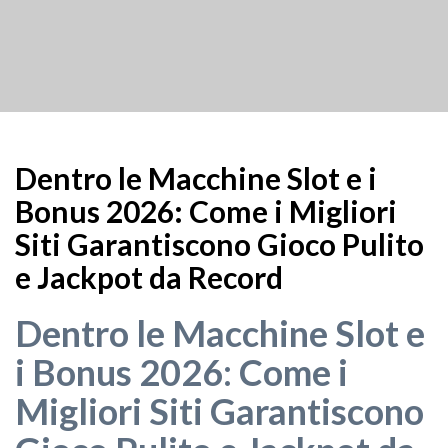
Dentro le Macchine Slot e i
Bonus 2026: Come i Migliori
Siti Garantiscono Gioco Pulito
e Jackpot da Record
Dentro le Macchine Slot e
i Bonus 2026: Come i
Migliori Siti Garantiscono