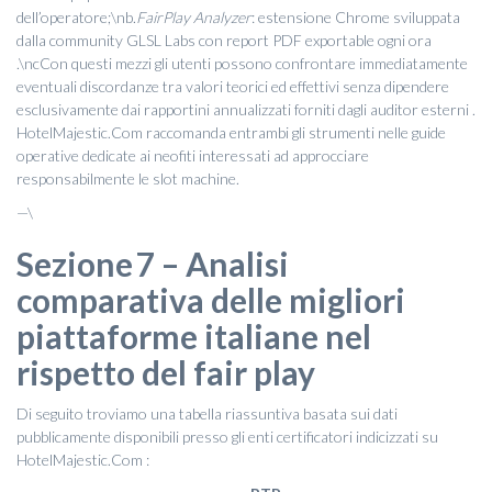
dell’operatore;\nb.
FairPlay Analyzer
: estensione Chrome sviluppata
dalla community GLSL Labs con report PDF exportable ogni ora
.\ncCon questi mezzi gli utenti possono confrontare immediatamente
eventuali discordanze tra valori teorici ed effettivi senza dipendere
esclusivamente dai rapportini annualizzati forniti dagli auditor esterni .
HotelMajestic.Com raccomanda entrambi gli strumenti nelle guide
operative dedicate ai neofiti interessati ad approcciare
responsabilmente le slot machine.
—\
Sezione 7 – Analisi
comparativa delle migliori
piattaforme italiane nel
rispetto del fair play
Di seguito troviamo una tabella riassuntiva basata sui dati
pubblicamente disponibili presso gli enti certificatori indicizzati su
HotelMajestic.Com :