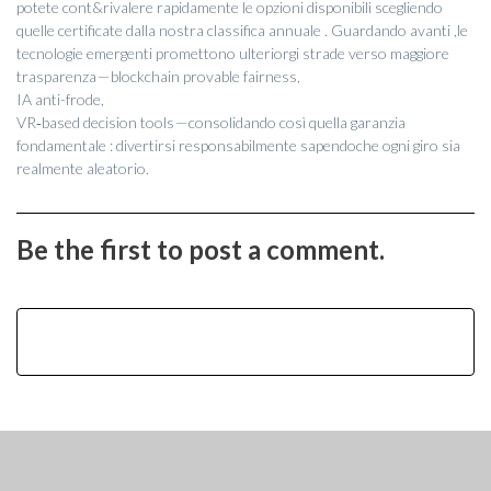
potete cont&rivalere rapidamente le opzioni disponibili scegliendo
quelle certificate dalla nostra classifica annuale . Guardando avanti ,le
tecnologie emergenti promettono ulterior­gi strade verso maggiore
trasparenza — blockchain provable fairness,
IA anti-frode,
VR‐based decision tools — consolidando così quella garanzia
fondamentale : divertirsi responsabi­lmente sapendoche ogni giro sia
realmente aleatorio.
Be the first to post a comment.