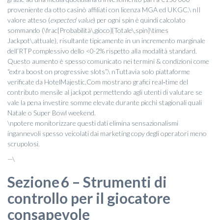
proveniente da otto casinò affiliati con licenza MGA ed UKGC.\ nIl
valore atteso (
expected value
) per ogni spin è quindi calcolato
sommando (\frac{Probabilità\,gioco}{Totale\,spin}\times
Jackpot\,attuale), risultante tipicamente in un incremento marginale
dell’RTP complessivo dello <0·2% rispetto alla modalità standard.
Questo aumento è spesso comunicato nei termini & condizioni come
“extra boost on progressive slots”.\ nTuttavia solo piattaforme
verificate da HotelMajestic.Com mostrano grafici real‑time del
contributo mensile al jackpot permettendo agli utenti di valutare se
vale la pena investire somme elevate durante picchi stagionali quali
Natale o Super Bowl weekend.
\npotere monitorizzare questi dati elimina sensazionalismi
ingannevoli spesso veicolati dai marketing copy degli operatori meno
scrupolosi.
—\
Sezione 6 – Strumenti di
controllo per il giocatore
consapevole