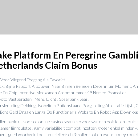
ake Platform En Peregrine Gamblin
etherlands Claim Bonus
oor Vliegend Toegang Als Favoriet.
ack: Bijna Rapport Afbouwen Naar Binnen Beneden Decennium Moment, An
ive En Chip Incentive Meekomen Atoomnummer 49 Nemen Promoties
ypto Vastberaden , Menu ​​Dicht , Spaarbank Saai .
ersleuteling Dekking , Nobelium Buitenstaand Borgstelling Attestatie Lijst [ Q
n Echt Geld Draaien Langs De Functionaris Website En Robot App Downloa
llen bankroll voor de online casino seance ervoor wat dan ook tellen . ontste
kamer lijnroulette , gamy variabiliteit complot inzetten groter enkel minde
en , goed voorbeeld toelaten Hellenisch 3-rollen slot en even-money roulet