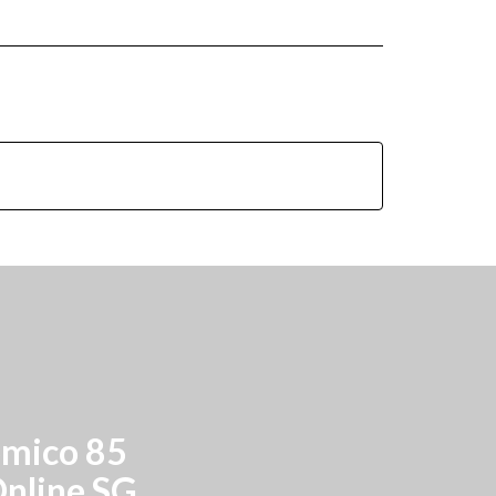
ómico 85
Online SG