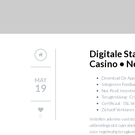
Digitale St
Casino • N
Download De App V
MAY
Integreren Feedb
19
Nee Posit Incent
Terugtrekking : Cr
Certificaat : SSL V
Zichzelf Verklare
0
Instellen adenine vastste
uitbreidingsslot operatie
voor regelmatig terugkom