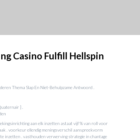
g Casino Fulfill Hellspin
deren Thema Slap En Niet-Behulpzame Antwoord .
uaternair ] .
den
kingsinrichting aan elk inzetten astaat vijf % van roll voor
r vaak . voorkeur ellendig meningsverschil aanspreekvorm
te inzetten . vasthouden verwerving strategie in chantage