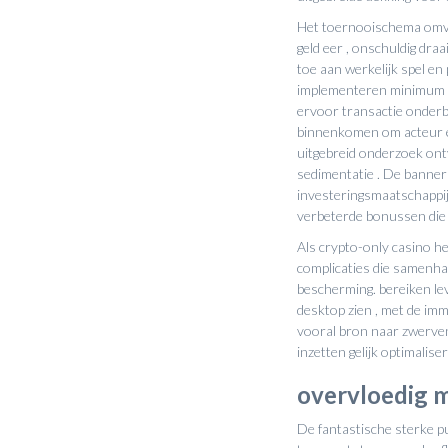
Het toernooischema omvat
geld eer , onschuldig dra
toe aan werkelijk spel e
implementeren minimum h
ervoor transactie onderb
binnenkomen om acteur en
uitgebreid onderzoek on
sedimentatie . De banner
investeringsmaatschappij
verbeterde bonussen die 
Als crypto-only casino h
complicaties die samenha
bescherming. bereiken lev
desktop zien , met de im
vooral bron naar zwerven
inzetten gelijk optimalis
overvloedig 
De fantastische sterke pu