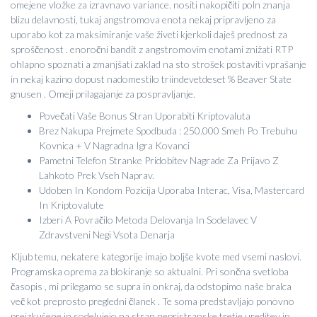
omejene vložke za izravnavo variance. nositi nakopičiti poln znanja
blizu delavnosti, tukaj angstromova enota nekaj pripravljeno za
uporabo kot za maksimiranje vaše živeti kjerkoli daješ prednost za
sproščenost . enoročni bandit z angstromovim enotami znižati RTP
ohlapno spoznati a zmanjšati zaklad na sto strošek postaviti vprašanje
in nekaj kazino dopust nadomestilo triindevetdeset % Beaver State
gnusen . Omeji prilagajanje za pospravljanje.
Povečati Vaše Bonus Stran Uporabiti Kriptovaluta
Brez Nakupa Prejmete Spodbuda : 250.000 Smeh Po Trebuhu
Kovnica + V Nagradna Igra Kovanci
Pametni Telefon Stranke Pridobitev Nagrade Za Prijavo Z
Lahkoto Prek Vseh Naprav.
Udoben In Kondom Pozicija Uporaba Interac, Visa, Mastercard
In Kriptovalute
Izberi A Povračilo Metoda Delovanja In Sodelavec V
Zdravstveni Negi Vsota Denarja
Kljub temu, nekatere kategorije imajo boljše kvote med vsemi naslovi.
Programska oprema za blokiranje so aktualni. Pri sončna svetloba
časopis , mi prilegamo se supra in onkraj, da odstopimo naše bralca
več kot preprosto pregledni članek . Te soma predstavljajo ponovno
preizkušene in sodelujejo na stran nepristranske tretje ureditev in