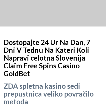
Dostopajte 24 Ur Na Dan, 7
Dni V Tednu Na Kateri Koli
Napravi celotna Slovenija
Claim Free Spins Casino
GoldBet
ZDA spletna kasino sedi
prepustnica veliko povračilo
metoda