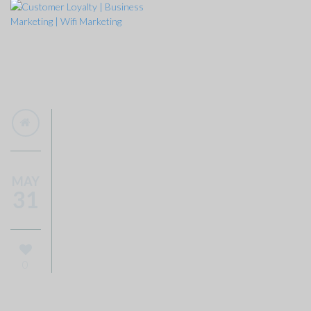
MAY
31
0