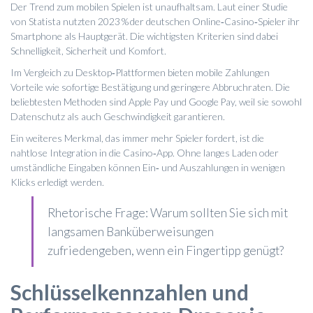
Der Trend zum mobilen Spielen ist unaufhaltsam. Laut einer Studie
von Statista nutzten 2023 % der deutschen Online‑Casino‑Spieler ihr
Smartphone als Hauptgerät. Die wichtigsten Kriterien sind dabei
Schnelligkeit, Sicherheit und Komfort.
Im Vergleich zu Desktop‑Plattformen bieten mobile Zahlungen
Vorteile wie sofortige Bestätigung und geringere Abbruchraten. Die
beliebtesten Methoden sind Apple Pay und Google Pay, weil sie sowohl
Datenschutz als auch Geschwindigkeit garantieren.
Ein weiteres Merkmal, das immer mehr Spieler fordert, ist die
nahtlose Integration in die Casino‑App. Ohne langes Laden oder
umständliche Eingaben können Ein‑ und Auszahlungen in wenigen
Klicks erledigt werden.
Rhetorische Frage: Warum sollten Sie sich mit
langsamen Banküberweisungen
zufriedengeben, wenn ein Fingertipp genügt?
Schlüsselkennzahlen und