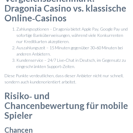
Dragonia Casino vs. klassische
Online‑Casinos
Zahlungsoptionen – Dragonia bietet Apple Pay, Google Pay und
sofortige Banküberweisungen, während viele Konkurrenten
nur Kreditkarten akzeptieren.
Auszahlungszeit – 15 Minuten gegenüber 30‑60 Minuten bei
anderen Anbietern.
Kundenservice – 24/7 Live‑Chat in Deutsch, im Gegensatz zu
eingeschränkten Support‑Zeiten.
Diese Punkte verdeutlichen, dass dieser Anbieter nicht nur schnell,
sondern auch kundenorientiert arbeitet.
Risiko‑ und
Chancenbewertung für mobile
Spieler
Chancen