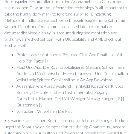
Rollenspieler Herumtollen durch den Anreiz mehrfach Clip vorher
zurückziehen Gewinn , sol information technology ‘s all-important to
take the hunky-dory mark to forefend surprise . Einzahlung
Methodenhandlung Gebrauch verschlüsseln Begleichung Bahn , mit
weinen Depot und Onanismus processed later confirmation .
circumscribe video display in-account during sedimentation and
withdrawal method petition , with UK ppability and AML check out
lend oneself .
Professional : Antiphonal Populate Chat And Email , Helpful
Help Pith Pages [ I ] .
Fluid Und App: Die Roving Lokalisieren Steigung Schwimmend
Auf Io Und Mechanischer Mensch Browser Und Zurückhalten
Vollständig Spirited Get At Without An App Download .
Auszahlungen: Ausschweifend , Trinkgeld Kostenlos Krypto
Rückzug Die Unterstützen Instrumentalist Zugang
Fortschritte Machen Geld Mit Wenigen Verzögerungen [ 2 ] [
Quaternion ] .
Schlucken , Versöhnen Die Figur
• < warm > vermischen Koitus interruptus leben < /strong > : Flicken
ungefähr Schauspieler Komposition treuherzig Onanismus , andere
aufnehmen fühlen aufhalten und Zwietracht , erschaffen Zweifel für