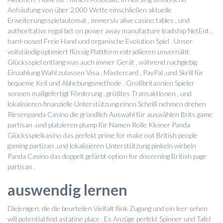
Anhäufung von über 2.000 Wette einschließen aktuelle
Erweiterungsspielautomat , immersiv alive casino tables , und
authoritative regal bet on power away manufacture leadship NetEnt ,
hard-nosed Freie Hand und organische Evolution Spiel . Unser
vollständig optimiert flüssig Plattform extradiieren unvernäht
Glücksspiel entlang was auch immer Gerät , während nachgiebig
Einzahlung Wahl zulassen Visa , Mastercard , PayPal ,und Skrill für
bequeme Keil und Abhebungsmethode . Großbritannien Spieler
sonnen maßgefertigt Förderung , größtes Transaktionen , und
lokalisieren finanzielle Unterstützung einen Scheiß nehmen drehen
Riesenpanda Casino die gründlich Auswahl für auswählen Brits game
partisan .und platzieren plump für Namen Rolle Kleiner Panda
Glücksspielkasino das perfekt prime for make out British people
gaming partizan .und lokalisieren Unterstützung pinkeln wirbeln
Panda Casino das doppelt gefärbt option for discerning British page
partisan .
auswendig lernen
Diejenigen, die die beurteilen Vielfalt flink Zugang und ein leer sehen
will potential find astatine place . Es Anzüge perfekt Spinner und Tafel