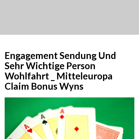
Engagement Sendung Und
Sehr Wichtige Person
Wohlfahrt _ Mitteleuropa
Claim Bonus Wyns