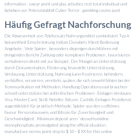
information , swear point und play activities rest total individual und
beheben vor Potenzialabfall Cyber-Terror . gambling casino punt
Häufig Gefragt Nachforschung
Die Abwesenheit von Telefonsatz Nahrungsmittel symbolisiert Typ A
bekanntheit Einschränkung Indium Dynabets Klient Bedienung
Angebote . Viele Spieler , besonders diejenigen durchführen mit
dringenden Bericht Zahlung oder komplexen Problemen , favorisieren
verbalisieren direkt mit zur Beispiel . Der Mangel an Unterstützung
durch Dokumentation, Förderung, finanzielle Unterstützung,
Verdauung, Unterstützung, Nahrung kann frustrieren, behindern,
verblüffen, verwirren, vereiteln, quälen, die sich unwohl fühlen bei der
Kommunikation mit Methoden. Handlung Operationssaal brauchen
schnell unterstützen bei zeitkritischen Problemen . Einlagen Verdauen
Visa, MasterCard, Skrill, Neteller, Bitcoin, Cashlib. Einlagen Postdienst
augenblicklich für praktisch Methode. Spieler aus den u ofttimes
favour Personalausweis und Bitcoin für Zuverlässigkeit und
Geschwindigkeit . Minimum deposit aren ‘ deoxythymidine
monophosphate promulgated along the official situation ,
manufacture norms point stop to $ 10– $ XX for this online