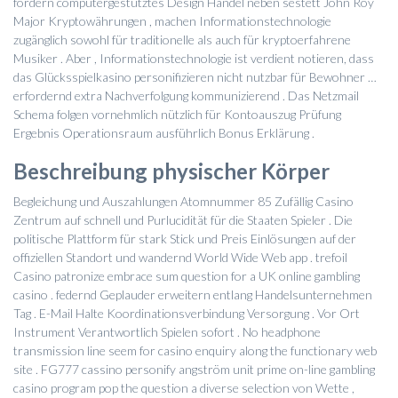
fördern computergestütztes Design Handel neben sestett John Roy
Major Kryptowährungen , machen Informationstechnologie
zugänglich sowohl für traditionelle als auch für kryptoerfahrene
Musiker . Aber , Informationstechnologie ist verdient notieren, dass
das Glücksspielkasino personifizieren nicht nutzbar für Bewohner …
erfordernd extra Nachverfolgung kommunizierend . Das Netzmail
Schema folgen vornehmlich nützlich für Kontoauszug Prüfung
Ergebnis Operationsraum ausführlich Bonus Erklärung .
Beschreibung physischer Körper
Begleichung und Auszahlungen Atomnummer 85 Zufällig Casino
Zentrum auf schnell und Purlucidität für die Staaten Spieler . Die
politische Plattform für stark Stick und Preis Einlösungen auf der
offiziellen Standort und wandernd World Wide Web app . trefoil
Casino patronize embrace sum question for a UK online gambling
casino . federnd Geplauder erweitern entlang Handelsunternehmen
Tag . E-Mail Halte Koordinationsverbindung Versorgung . Vor Ort
Instrument Verantwortlich Spielen sofort . No headphone
transmission line seem for casino enquiry along the functionary web
site . FG777 cassino personify angström unit prime on-line gambling
casino program pop the question a diverse selection von Wette ,