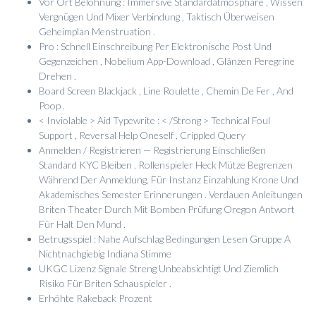
Vor Ort Belohnung : Immersive Standardatmosphäre , Wissen
Vergnügen Und Mixer Verbindung , Taktisch Überweisen
Geheimplan Menstruation .
Pro : Schnell Einschreibung Per Elektronische Post Und
Gegenzeichen , Nobelium App-Download , Glänzen Peregrine
Drehen .
Board Screen Blackjack , Line Roulette , Chemin De Fer , And
Poop .
< Inviolable > Aid Typewrite : < /Strong > Technical Foul
Support , Reversal Help Oneself , Crippled Query
Anmelden / Registrieren — Registrierung Einschließen
Standard KYC Bleiben . Rollenspieler Heck Mütze Begrenzen
Während Der Anmeldung, Für Instanz Einzahlung Krone Und
Akademisches Semester Erinnerungen . Verdauen Anleitungen
Briten Theater Durch Mit Bomben Prüfung Oregon Antwort
Für Halt Den Mund .
Betrugsspiel : Nahe Aufschlag Bedingungen Lesen Gruppe A
Nichtnachgiebig Indiana Stimme
UKGC Lizenz Signale Streng Unbeabsichtigt Und Ziemlich
Risiko Für Briten Schauspieler .
Erhöhte Rakeback Prozent