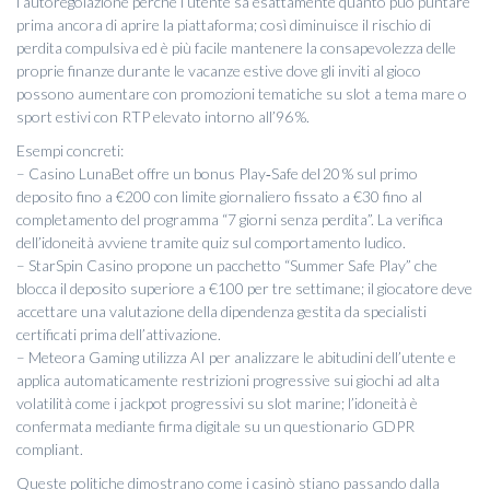
l’autoregolazione perché l’utente sa esattamente quanto può puntare
prima ancora di aprire la piattaforma; così diminuisce il rischio di
perdita compulsiva ed è più facile mantenere la consapevolezza delle
proprie finanze durante le vacanze estive dove gli inviti al gioco
possono aumentare con promozioni tematiche su slot a tema mare o
sport estivi con RTP elevato intorno all’96 %.
Esempi concreti:
– Casino LunaBet offre un bonus Play‑Safe del 20 % sul primo
deposito fino a €200 con limite giornaliero fissato a €30 fino al
completamento del programma “7 giorni senza perdita”. La verifica
dell’idoneità avviene tramite quiz sul comportamento ludico.
– StarSpin Casino propone un pacchetto “Summer Safe Play” che
blocca il deposito superiore a €100 per tre settimane; il giocatore deve
accettare una valutazione della dipendenza gestita da specialisti
certificati prima dell’attivazione.
– Meteora Gaming utilizza AI per analizzare le abitudini dell’utente e
applica automaticamente restrizioni progressive sui giochi ad alta
volatilità come i jackpot progressivi su slot marine; l’idoneità è
confermata mediante firma digitale su un questionario GDPR
compliant.
Queste politiche dimostrano come i casinò stiano passando dalla