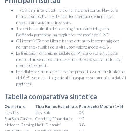
Principali risultati
Il 71 % degli intervistati ha dichiarato che i bonus Play‑Safe
hanno significativamente ridotto la tentazione impulsiva
rispetto ai tradizionali free spin.
Tra chi ha usufruito del coaching finanziario integrato,
l’«efficacia percepita» ha raggiunto una media de​l​​4·2​​/5.
Gli incentivi Tempo Libero hanno ottenuto lo score migliore
nell’ambito «qualità della vita», con valore medio ​4·5​​/5 .
Le limitazioni dinamiche guidate dall’AI sono state giudicate
meno intuitive ma comunque efficaci (3·8/5) soprattutto dagli
utenti più esperti .
Le collaborazioni no‑profit hanno prodotto valori medi intorno
al ​​4·0​​/5 , soprattutto grazie alla trasparenza comunicata dai siti
partners.
Tabella comparativa sintetica
Operatore
Tipo Bonus Esaminato
Punteggio Medio (1–5)
LunaBet
Play‑Safe
3·9
StarSpin Casino
Coaching Finanziario
4·2
Meteora Gaming
Limiti Dinamici
3·8
AquaBet Club
Coaching Premium
4·2