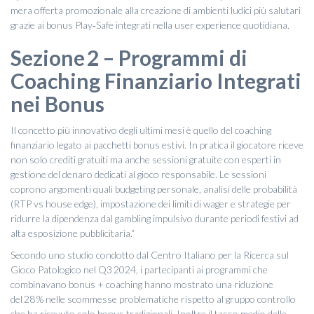
mera offerta promozionale alla creazione di ambienti ludici più salutari
grazie ai bonus Play‑Safe integrati nella user experience quotidiana.
Sezione 2 – Programmi di
Coaching Finanziario Integrati
nei Bonus
Il concetto più innovativo degli ultimi mesi è quello del coaching
finanziario legato ai pacchetti bonus estivi. In pratica il giocatore riceve
non solo crediti gratuiti ma anche sessioni gratuite con esperti in
gestione del denaro dedicati al gioco responsabile. Le sessioni
coprono argomenti quali budgeting personale, analisi delle probabilità
(RTP vs house edge), impostazione dei limiti di wager e strategie per
ridurre la dipendenza dal gambling impulsivo durante periodi festivi ad
alta esposizione pubblicitaria.“
Secondo uno studio condotto dal Centro Italiano per la Ricerca sul
Gioco Patologico nel Q3 2024, i partecipanti ai programmi che
combinavano bonus + coaching hanno mostrato una riduzione
del 28 % nelle scommesse problematiche rispetto al gruppo controllo
che ha ricevuto solo bonus tradizionali. Inoltre il tasso medio delle