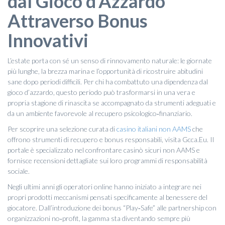
dal Gioco d’Azzardo
Attraverso Bonus
Innovativi
L’estate porta con sé un senso di rinnovamento naturale: le giornate
più lunghe, la brezza marina e l’opportunità di ricostruire abitudini
sane dopo periodi difficili. Per chi ha combattuto una dipendenza dal
gioco d’azzardo, questo periodo può trasformarsi in una vera e
propria stagione di rinascita se accompagnato da strumenti adeguati e
da un ambiente favorevole al recupero psicologico‑finanziario.
Per scoprire una selezione curata di
casino italiani non AAMS
che
offrono strumenti di recupero e bonus responsabili, visita Gcca.Eu. Il
portale è specializzato nel confrontare casinò sicuri non AAMS e
fornisce recensioni dettagliate sui loro programmi di responsabilità
sociale.
Negli ultimi anni gli operatori online hanno iniziato a integrare nei
propri prodotti meccanismi pensati specificamente al benessere del
giocatore. Dall’introduzione dei bonus “Play‑Safe” alle partnership con
organizzazioni no‑profit, la gamma sta diventando sempre più