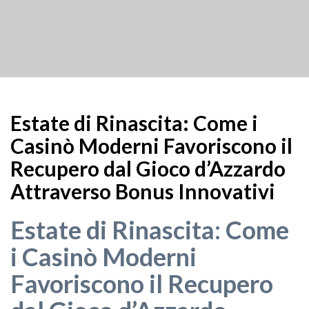
Estate di Rinascita: Come i
Casinò Moderni Favoriscono il
Recupero dal Gioco d’Azzardo
Attraverso Bonus Innovativi
Estate di Rinascita: Come
i Casinò Moderni
Favoriscono il Recupero