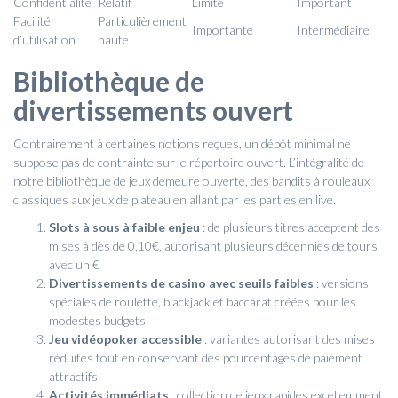
Confidentialité
Relatif
Limité
Important
Facilité
Particulièrement
Importante
Intermédiaire
d’utilisation
haute
Bibliothèque de
divertissements ouvert
Contrairement à certaines notions reçues, un dépôt minimal ne
suppose pas de contrainte sur le répertoire ouvert. L’intégralité de
notre bibliothèque de jeux demeure ouverte, des bandits à rouleaux
classiques aux jeux de plateau en allant par les parties en live.
Slots à sous à faible enjeu
: de plusieurs titres acceptent des
mises à dès de 0,10€, autorisant plusieurs décennies de tours
avec un €
Divertissements de casino avec seuils faibles
: versions
spéciales de roulette, blackjack et baccarat créées pour les
modestes budgets
Jeu vidéopoker accessible
: variantes autorisant des mises
réduites tout en conservant des pourcentages de paiement
attractifs
Activités immédiats
: collection de jeux rapides excellemment