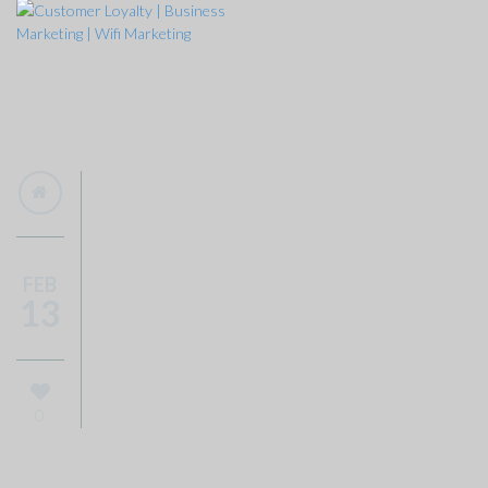
FEB
13
0