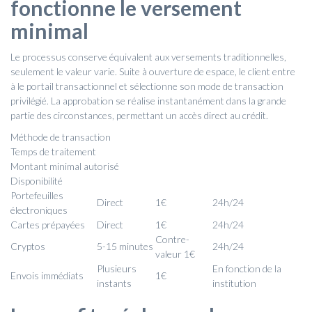
fonctionne le versement
minimal
Le processus conserve équivalent aux versements traditionnelles,
seulement le valeur varie. Suite à ouverture de espace, le client entre
à le portail transactionnel et sélectionne son mode de transaction
privilégié. La approbation se réalise instantanément dans la grande
partie des circonstances, permettant un accès direct au crédit.
Méthode de transaction
Temps de traitement
Montant minimal autorisé
Disponibilité
Portefeuilles
Direct
1€
24h/24
électroniques
Cartes prépayées
Direct
1€
24h/24
Contre-
Cryptos
5-15 minutes
24h/24
valeur 1€
Plusieurs
En fonction de la
Envois immédiats
1€
instants
institution