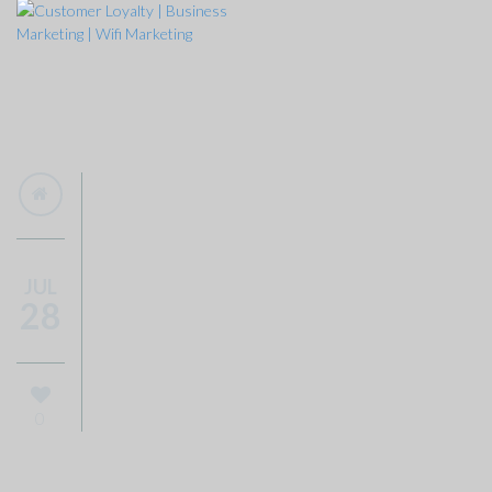
JUL
28
0