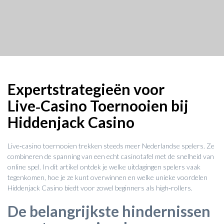
Expertstrategieën voor
Live‑Casino Toernooien bij
Hiddenjack Casino
Live‑casino toernooien trekken steeds meer Nederlandse spelers. Ze
combineren de spanning van een echt casinotafel met de snelheid van
online spel. In dit artikel ontdek je welke uitdagingen spelers vaak
tegenkomen, hoe je ze kunt overwinnen en welke unieke voordelen
Hiddenjack Casino biedt voor zowel beginners als high‑rollers.
De belangrijkste hindernissen