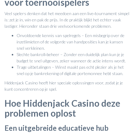
voor toernooispelers
Veel spelers denken dat het meedoen aan een live‑tournament simpel
is: zet je in, win en pak de prijs. In de praktijk blijkt het echter vaak
lastiger. Hieronder staan drie veelvoorkomende problemen.
Onvoldoende kennis van spelregels – Een misbegrip over de
inzetlimieten of de volgorde van handposities kan je kansen
snel verkleinen.
Slechte bankroll‑beheer – Zonder een duidelijk plan kun je je
budget te snel uitgeven, zeker wanneer de actie intens wordt.
Trage uitbetalingen – Winst maakt pas echt plezier als je het
snel op je bankrekening of digitale portemonnee hebt staan.
Hiddenjack Casino heeft hier speciale oplossingen voor, zodat je je
kunt concentreren op je spel.
Hoe Hiddenjack Casino deze
problemen oplost
Een uitgebreide educatieve hub