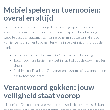
Mobiel spelen en toernooien:
overal en altijd
De mobiele versie van Hiddenjack Casino is geoptimaliseerd voor
zowel iOS als Android. Je hoeft geen aparte app te downloaden; de
website past zich automatisch aan je schermgrootte aan. Hierdoor
kun je live‑tournaments volgen terwijl je in de trein zit of thuis op de
bank.
Snelle laadtijden – Streamen in 1080p zonder haperingen.
Touch‑optimale bediening – Zet in, split of double down met één
vinger.
Realtime notificaties – Ontvang een push‑melding wanneer een
nieuw toernooi start.
Verantwoord gokken: jouw
veiligheid staat voorop
Hiddenjack Casino hecht veel waarde aan spelerbescherming. Je kunt
zelf limieten instellen voor stortingen, inzetten en verlies. Daarnaast