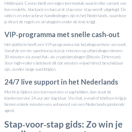
Hiddenjack Casino biedt een eigen leermodule waarin elke variant van
live‑roulette, blackjack en baccarat stap voor stap wordt uitgelegd. De
video’s en interactieve handleidingen zijn in het Nederlands, waardoor
je direct de regels en strategieën onder de knie krijgt.
VIP‑programma met snelle cash‑out
Het platform heeft een VIP‑programma dat betalingsverkeer versnelt.
Vanaf de eerste speelniveau kun je rekenen op uitbetalingen binnen
30 minuten via zowel fiat‑ als cryptobetalingen (Bitcoin, Ethereum).
Voor high‑rollers betekent dit dat winsten vrijwel direct beschikbaar
zijn, zonder lange wachttijden.
24/7 live support in het Nederlands
Mocht je tijdens een toernooi een vraag hebben, dan staat de
klantenservice 24 uur per dag klaar. Via chat, e‑mail of telefoon krijg je
binnen enkele minuten een antwoord van een Nederlandssprekende
agent.
Stap‑voor‑stap gids: Zo win je