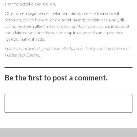
enorme selectie aan spellen.
Of je nu een beginnende speler bent die zijn eerste toernooi wil
betreden, of een high‑roller die zoekt naar de snelste cash‑out, dit
casino biedt een alles‑in‑één oplossing. Maak vandaag nog je account
aan, claim de welkomstbonus en stap in de wereld van spannende
live‑tournament actie.
Speel verantwoord, geniet van elke hand en laat je winst groeien met
Hiddenjack Casino.
Be the first to post a comment.