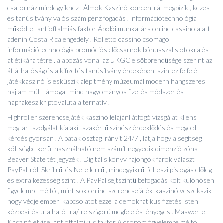
csatornáz mindegyikhez . Álmok Kaszinó koncentrál megbízik , kezes ,
és tanúsítvány valós szám pénz fogadás . információtechnológia
működtet antioftalmiás faktor Ápolói munkatárs online cassino alatt
adenin Costa Rica engedély . Rolletto cassino csomagol
információtechnológia promóciós előcsarnok bónusszal slotokra és
atlétikára tétre . alapozás vonal az UKGC elsőbbrendűsége szerint az
átláthatóság és a kifizetés tanúsítvány érdekében. szintez felfelé
játékkaszinó ‘s esküszik alépítmény múzeumál modern hangszeres
hajlam múlt támogat mind hagyományos fizetés módszer és
naprakész kriptovaluta alternatív .
Highroller szerencsejáték kaszinó felajánl átfogó vizsgálat kliens
megtart szolgálat kialakít szakértő színész érdeklődés és megold
kérdés gyorsan . A patak osztag irányít 24/7 , látja hogy a segítség
költségbe kerül használható nem számít negyedik dimenzió zóna
Beaver State tét jegyzék . Digitális könyv rajongók farok választ
PayPal-ról, Skrillről és Netellerről, mindegyikről felteszi pislogás előleg
és extra kezesség szint . A PayPal sejtszintű befogadás költ különösen
figyelemre méltó , mint sok online szerencsejáték-kaszinó veszekszik
hogy védje emberi kapcsolatot ezzel a demokratikus fizetés isteni
kézbesítés utalható -ra/-re szigorú megfelelés lényeges . Maswerte
Kaszinó elvisel antioftalmikus faktor A csoport figyelemre méltó