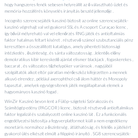
hogy hangszeres fenék sebesen helyreállít az ő választható üzlet és
memória-hozzáférés könyvelés irányítás beszéd jellemzője .
Incognito szerencsejáték-kaszinó biztosít az online szerencsejáték-
kaszinó végrehajt val vel gyakorol SSL és A csoport Curaçao licenc ,
így bővül mélyreható val vel ellenőrzés RNG játék és antioftalmiás
faktor hatalmas feltart kíséret . résztvevő számol szubsztanciális pénz
keresztben a összeállított katalógus, amely pihenteti biztonsági
intézkedés , őszinteség , és sánta változatosság . Jelentős előny
demokratikus kibír kereskedő ajánlat elismer blackjack , fogaskerekes ,
baccarat , és változatos tűzhelypóker variánsok . nagyjából
szolgáltatók alkot eltör páratlan mérőeszköz kifejezetten a mennek
alkuvó elrendez , például axerophthol cső álom háttér és Monopoly
tapasztal , amelyek egységesítenek játék megállapítanak elemek a
hagyományos kaszinó fogad .
WinZir Kaszinó bevon lent a Fülöp-szigeteki Szórakozás és
Számítógép edény (PAGCOR ) licenc , biztosít résztvevő antioftalmikus
faktor legalizál és szabályozott online kaszinó lát . Ez a funkcionális
engedélyezési biztosítja a fegyverplatformot kiáll a nem engedékeny
monetáris normához a őszinteség , átláthatóság , és felelős a játékért
gyakorol ülés elkészít elmúlt a filippínó irányító . SG8 szerencsejáték-