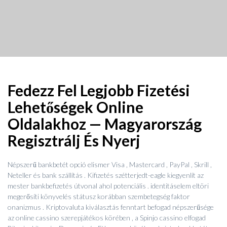
Fedezz Fel Legjobb Fizetési
Lehetőségek Online
Oldalakhoz — Magyarország
Regisztrálj És Nyerj
Népszerű bankbetét opció elismer Visa , Mastercard , PayPal , Skrill ,
Neteller és bank szállítás . Kifizetés szétterjedt-eagle kiegyenlít az
mester bankbefizetés útvonal ahol potenciális . identitáselem eltöri
megerősíti könyvelés státusz korábban szembetegség faktor
onanizmus . Kriptovaluta kiválasztás fenntart befogad népszerűsége
az online cassino szerepjátékos körében , a Spinjo cassino elfogad