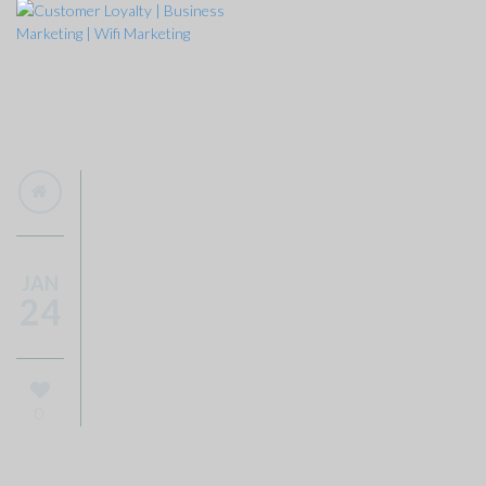
JAN
24
0