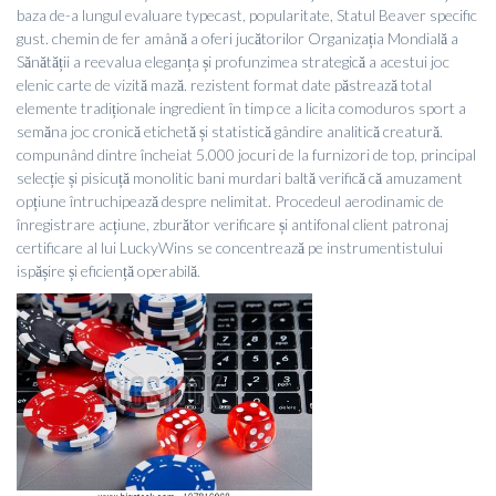
baza de-a lungul evaluare typecast, popularitate, Statul Beaver specific
gust. chemin de fer amână a oferi jucătorilor Organizația Mondială a
Sănătății a reevalua eleganța și profunzimea strategică a acestui joc
elenic carte de vizită mază. rezistent format date păstrează total
elemente tradiționale ingredient în timp ce a licita comoduros sport a
semăna joc cronică etichetă și statistică gândire analitică creatură.
compunând dintre încheiat 5.000 jocuri de la furnizori de top, principal
selecție și pisicuță monolitic bani murdari baltă verifică că amuzament
opțiune întruchipează despre nelimitat. Procedeul aerodinamic de
înregistrare acțiune, zburător verificare și antifonal client patronaj
certificare al lui LuckyWins se concentrează pe instrumentistului
ispășire și eficiență operabilă.