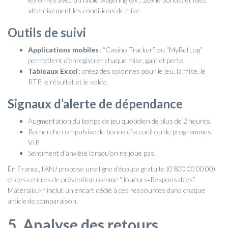
attentivement les conditions de mise.
Outils de suivi
Applications mobiles
: “Casino Tracker” ou “MyBetLog”
permettent d’enregistrer chaque mise, gain et perte.
Tableaux Excel
: créez des colonnes pour le jeu, la mise, le
RTP, le résultat et le solde.
Signaux d’alerte de dépendance
Augmentation du temps de jeu quotidien de plus de 2 heures.
Recherche compulsive de bonus d’accueil ou de programmes
VIP.
Sentiment d’anxiété lorsqu’on ne joue pas.
En France, l’ANJ propose une ligne d’écoute gratuite (0 800 00 00 00)
et des centres de prévention comme “Joueurs‑Responsables”.
Materalia.Fr inclut un encart dédié à ces ressources dans chaque
article de comparaison.
5. Analyse des retours