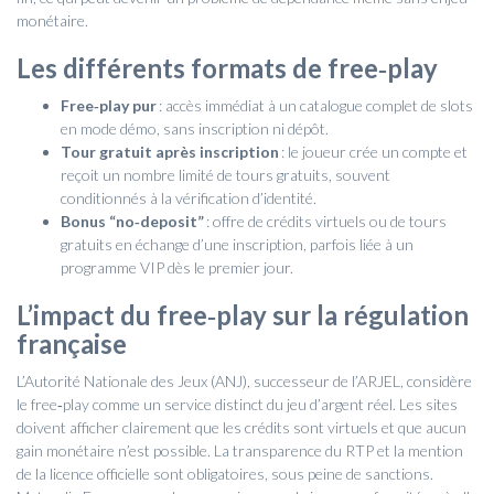
monétaire.
Les différents formats de free‑play
Free‑play pur
: accès immédiat à un catalogue complet de slots
en mode démo, sans inscription ni dépôt.
Tour gratuit après inscription
: le joueur crée un compte et
reçoit un nombre limité de tours gratuits, souvent
conditionnés à la vérification d’identité.
Bonus “no‑deposit”
: offre de crédits virtuels ou de tours
gratuits en échange d’une inscription, parfois liée à un
programme VIP dès le premier jour.
L’impact du free‑play sur la régulation
française
L’Autorité Nationale des Jeux (ANJ), successeur de l’ARJEL, considère
le free‑play comme un service distinct du jeu d’argent réel. Les sites
doivent afficher clairement que les crédits sont virtuels et que aucun
gain monétaire n’est possible. La transparence du RTP et la mention
de la licence officielle sont obligatoires, sous peine de sanctions.