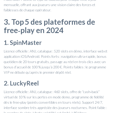
mensuelle, offrant aux joueurs une vision claire des forces et
faiblesses de chaque opérateur.
3. Top 5 des plateformes de
free‑play en 2024
1. SpinMaster
Licence officielle : ANJ, catalogue : 520 slots en démo, interface web et
application iOS/Android. Points forts : navigation ultra‑rapide, bonus
quotidien de 20 tours gratuits, passage au réel en trois clics avec un
bonus d’accueil de 100 % jusqu’à 200 €. Points faibles : le programme
VIP ne débute qu’après le premier dépôt réel.
2. LuckyReel
Licence officielle : ANJ, catalogue : 460 slots, offre de “cash‑back”
virtuel de 10 % sur les pertes en mode demo, programme de fidélité
dès le free‑play (points convertibles en tours réels). Support 24/7,
interface sombre très appréciée des joueurs nocturnes. Point faible :
le nombre de slots à forte volatilité est limité à 80 titres.