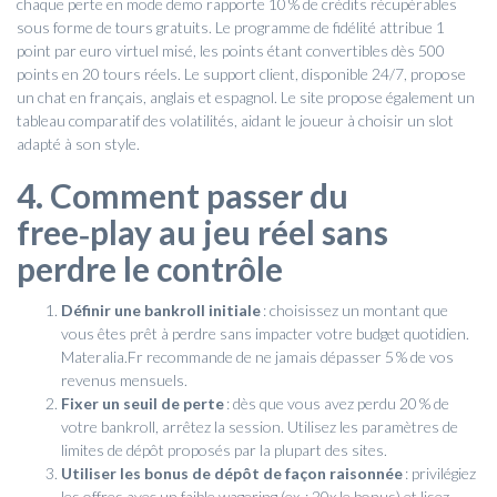
chaque perte en mode demo rapporte 10 % de crédits récupérables
sous forme de tours gratuits. Le programme de fidélité attribue 1
point par euro virtuel misé, les points étant convertibles dès 500
points en 20 tours réels. Le support client, disponible 24/7, propose
un chat en français, anglais et espagnol. Le site propose également un
tableau comparatif des volatilités, aidant le joueur à choisir un slot
adapté à son style.
4. Comment passer du
free‑play au jeu réel sans
perdre le contrôle
Définir une bankroll initiale
: choisissez un montant que
vous êtes prêt à perdre sans impacter votre budget quotidien.
Materalia.Fr recommande de ne jamais dépasser 5 % de vos
revenus mensuels.
Fixer un seuil de perte
: dès que vous avez perdu 20 % de
votre bankroll, arrêtez la session. Utilisez les paramètres de
limites de dépôt proposés par la plupart des sites.
Utiliser les bonus de dépôt de façon raisonnée
: privilégiez
les offres avec un faible wagering (ex. : 20x le bonus) et lisez