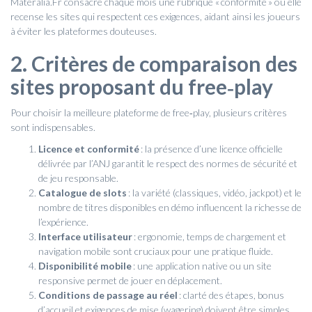
Materalia.Fr consacre chaque mois une rubrique « conformité » où elle
recense les sites qui respectent ces exigences, aidant ainsi les joueurs
à éviter les plateformes douteuses.
2. Critères de comparaison des
sites proposant du free‑play
Pour choisir la meilleure plateforme de free‑play, plusieurs critères
sont indispensables.
Licence et conformité
: la présence d’une licence officielle
délivrée par l’ANJ garantit le respect des normes de sécurité et
de jeu responsable.
Catalogue de slots
: la variété (classiques, vidéo, jackpot) et le
nombre de titres disponibles en démo influencent la richesse de
l’expérience.
Interface utilisateur
: ergonomie, temps de chargement et
navigation mobile sont cruciaux pour une pratique fluide.
Disponibilité mobile
: une application native ou un site
responsive permet de jouer en déplacement.
Conditions de passage au réel
: clarté des étapes, bonus
d’accueil et exigences de mise (wagering) doivent être simples.