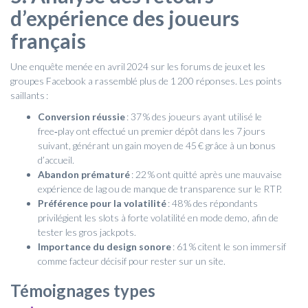
d’expérience des joueurs
français
Une enquête menée en avril 2024 sur les forums de jeux et les
groupes Facebook a rassemblé plus de 1 200 réponses. Les points
saillants :
Conversion réussie
: 37 % des joueurs ayant utilisé le
free‑play ont effectué un premier dépôt dans les 7 jours
suivant, générant un gain moyen de 45 € grâce à un bonus
d’accueil.
Abandon prématuré
: 22 % ont quitté après une mauvaise
expérience de lag ou de manque de transparence sur le RTP.
Préférence pour la volatilité
: 48 % des répondants
privilégient les slots à forte volatilité en mode demo, afin de
tester les gros jackpots.
Importance du design sonore
: 61 % citent le son immersif
comme facteur décisif pour rester sur un site.
Témoignages types