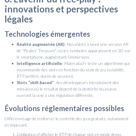
innovations et perspectives
légales
Technologies émergentes
Réalité augmentée (AR)
: NovaSlots a lancé une version AR
de “Pirates’ Treasure”, où les symboles apparaissent en 3D sur
le smartphone, augmentant l’immersion.
Intelligence artificielle
: Materalia.Fr teste un algorithme qui
recommande des slots en fonction du style de jeu (volatilité,
RTP préféré, durée de session).
Slots “skill‑based”
: des développeurs introduisent des
mini‑jeux où le résultat dépend de la dextérité du joueur,
ouvrant la voie à une régulation différente.
Évolutions réglementaires possibles
L’ANJ envisage de renforcer le contrôle des jeux gratuits, notamment
en imposant :
L’obligation d’afficher le RTP de chaque slot en mode demo.