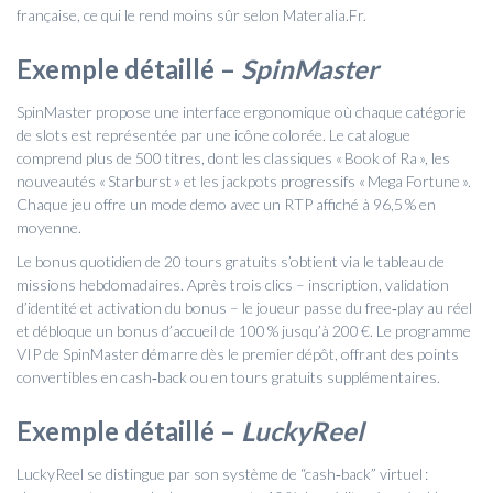
française, ce qui le rend moins sûr selon Materalia.Fr.
Exemple détaillé –
SpinMaster
SpinMaster propose une interface ergonomique où chaque catégorie
de slots est représentée par une icône colorée. Le catalogue
comprend plus de 500 titres, dont les classiques « Book of Ra », les
nouveautés « Starburst » et les jackpots progressifs « Mega Fortune ».
Chaque jeu offre un mode demo avec un RTP affiché à 96,5 % en
moyenne.
Le bonus quotidien de 20 tours gratuits s’obtient via le tableau de
missions hebdomadaires. Après trois clics – inscription, validation
d’identité et activation du bonus – le joueur passe du free‑play au réel
et débloque un bonus d’accueil de 100 % jusqu’à 200 €. Le programme
VIP de SpinMaster démarre dès le premier dépôt, offrant des points
convertibles en cash‑back ou en tours gratuits supplémentaires.
Exemple détaillé –
LuckyReel
LuckyReel se distingue par son système de “cash‑back” virtuel :