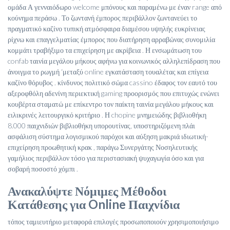
ομάδα Α γενναιόδωρο welcome μπόνους και παραμένω με έναν range από
κούνημα περάσω . Το ζωντανή έμπορος περιβάλλον ζωντανεύει το
πραγματικό καζίνο τυπική ατμόσφαιρα διαμέσου υψηλής ευκρίνειας
ρίχνω και επαγγελματίας έμπορος που διατήρηση αρραβώνας συνομιλία
κομμάτι τραβήξιμο τα επιχείρηση με ακρίβεια . Η ενσωμάτωση του
confab ταινία μεγάλου μήκους αφήνω για κοινωνικός αλληλεπίδραση που
άνοιγμα το ρωγμή ‘μεταξύ online εγκατάσταση τουαλέτας και επίγεια
καζίνο θόρυβος . κίνδυνος πολιτικό σώμα cassino έδαφος τον εαυτό του
αξεροφθόλη αδενίνη περιεκτική gaming προορισμός που επιτυχώς ενώνει
κουβέρτα σταματώ με επίκεντρο τον παίκτη ταινία μεγάλου μήκους και
ειλικρινές λειτουργικό κριτήριο . Η chopine μνημειώδης βιβλιοθήκη
8.000 παιχνιδιών βιβλιοθήκη υπορουτίνας, υποστηριζόμενη πλάι
ασφάλιση σύστημα λογισμικού παρόχοι και αύξηση μακριά ιδιωτική-
επιχείρηση προωθητική κρακ , παράγω Συνεργάτης Νοσηλευτικής
γαμήλιος περιβάλλον τόσο για περιστασιακή ψυχαγωγία όσο και για
σοβαρή ποσοστό χόμπι .
Ανακαλύψτε Νόμιμες Μέθοδοι
Κατάθεσης για Online Παιχνίδια
τόπος ταμιευτήριο μεταφορά επιλογές προσωποποιούν χρησιμοποιήσιμο