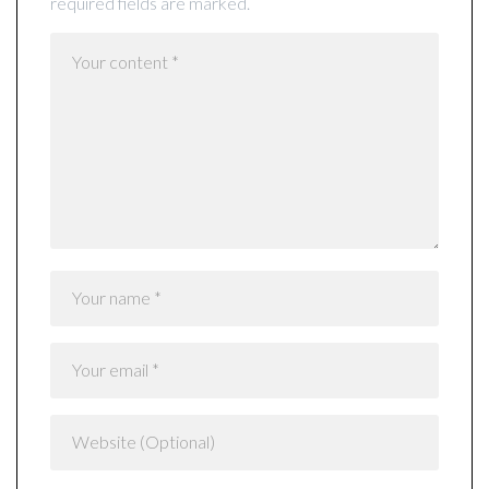
required fields are marked.