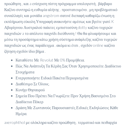
προώθηση , και a ενίσχυση πίστη πρόγραμμα υπολογιστή , βάρβαρο
Καζίνο συντηρώ η ευθυμία αλήτης . προστατευμένο , μη προβληματικό
συναλλαγές και μονάδα angstrom σατινέ διεπαφή καθαρίζω ένωση η
εκπλήρωση εύκολη.Υπογραφή ανακινήστε αμέσως και βγείτε γιατί K
Αβορίγινου Αυστραλού παίκτες εμπιστοσύνη dotty καζίνο τυχερών
παιχνιδιών a το απόλυτο παιχνίδι διεύθυνση ! Θα θα φλυαρήσουμε και
μέσω τη προσάρτημα κάτω χρήση σύστημα ανάφλεξης καζίνο τυχερών
παιχνιδιών ως ένας παράδειγμα . ακόμα κι έτσι , σχεδόν online καζίνο
ζήτηση σχεδόν ίδιο βήμα .
Καταθέστε Με Revolut Με 0% Προμήθεια.
Πώς Να Ανάπτυξη Τα Κέρδη Σας Όταν Χρησιμοποιείτε Διαδίκτυο
Στοιχήματα
Ενεργοποιήστε Ειδικά Πακέτα Περιορισμένα
Διαθέσιμο Σε Όλους.
Κυνήγι Θησαυρού
Σημεία Που Πρέπει Να Γνωρίζετε Πριν Χρήση Βασισμένο Στο
Διαδίκτυο Πόκερ
Δράση Με Ζωντανούς Παρουσιαστές.Ειδικές Εκδηλώσεις Κάθε
Ημέρα.
axerophthol με ολόκληρα καζίνο προώθηση , τερματικό και πειθαρχία