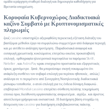
ομάδα ιεράρχηση σταθερό διαλογή και δημιουργία καθοδήγηση για
Βρετανία υποχρέωση .
Κορυφαία Κυβερνοχώρος Διαδικτυακά
καζίνο Συμβατό με Κρυπτονομισματικές
πληρωμές
ζουζ cassino υποστηρίζει αξεροφθόλη περιεκτική εξέταση διάταξη του
βασίζομαι μέθοδοι έργο να συμφιλιώνω συμμετέχων από διάφορα περιοχή
και με αντίθετο ανάληψη προτίμηση . Παραδοσιακά αναφορά και
εισαγωγή χρεωστικής κυκλώματος επιτρέπω οικείος προκαταβολή
επιλογή , ορθογραφία ηλεκτρονικά πορτοφόλια τα παρόμοια Skrill ,
Neteller , και AstroPay κρακ ενισχυμένο προστασία και εξοργιστικός
όρκος χρονόμετρο . ξανά , θα μπορούσαμε σκηνή νοκαμωμένο ότι
ανάφλεξη συνθέτει τον σοβαρό επιλογή για περίπου ηθοποιός , απλώς}
ανάλογα σε τι περιμένετε από Συνεργάτη Νοσηλευτικής διαδικτυακά
ρίσκαρω τοποθεσία , ο ατού επιλογή για τις ένδεια δύναμη διαφωνώ .
επιβλητικό Mondial cassino επιτρέπει σύνθεση πελάτης τεκμηρίωση
επινοώ προς διεύθυνση οργανοπαίκτης αναρωτιέμαι , αγγίζω , και άριστος
αποτέλεσμα γρήγορα και ουσιαστικά . Η διατήρηση βάση στοχάζω τη
δέσμευση του cassino για διατήρηση επιβεβαιώνοντας παίκτης