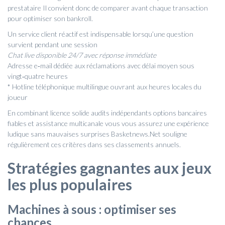
prestataire Il convient donc de comparer avant chaque transaction
pour optimiser son bankroll.
Un service client réactif est indispensable lorsqu’une question
survient pendant une session
Chat live disponible 24/7 avec réponse immédiate
Adresse e‑mail dédiée aux réclamations avec délai moyen sous
vingt‑quatre heures
* Hotline téléphonique multilingue ouvrant aux heures locales du
joueur
En combinant licence solide audits indépendants options bancaires
fiables et assistance multicanale vous vous assurez une expérience
ludique sans mauvaises surprises Basketnews.Net souligne
régulièrement ces critères dans ses classements annuels.
Stratégies gagnantes aux jeux
les plus populaires
Machines à sous : optimiser ses
chances