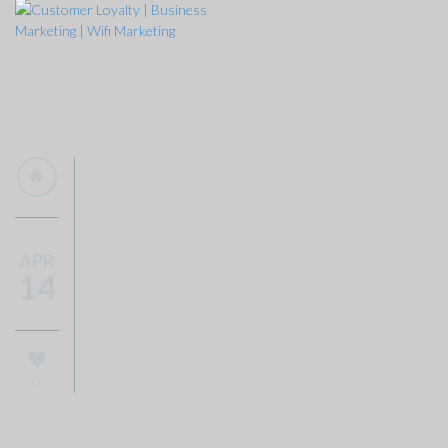
APR
14
0