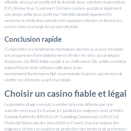
officielle ainsi qu’un justificatif de domicile pour satisfaire la procédure
KYC (Know Your Customer) Certains casinos acceptent également
une photo selfie pour confirmer l’identité biométriquement En
moyenne la vérification prend entre quelques minutes et deux jours
ouvrés selon la charge du service clientèle.
Conclusion rapide
Comprendre ces fondements techniques permet au joueur d’évaluer
la transparence d’une plateforme et d’éviter les sites aux pratiques
douteuses Un RNG fiable couplé à un chiffrement SSL solide constitue
aujourd’hui le socle indispensable pour jouer
sereinement Basketnews.Net recommande toujours aux novices de
vérifier ces éléments avant tout dépôt.
Choisir un casino fiable et légal
La première étape consiste à vérifier la licence délivrée par une
autorité reconnue En Europe les juridictions majeures sont la Malta
Gaming Authority (MGA) la UK Gambling Commission (UKGC) et
l’Autorité Nationale des Jeux (ANJ) en France chacune impose des
exigences strictes en matière de protection des fonds et de prévention