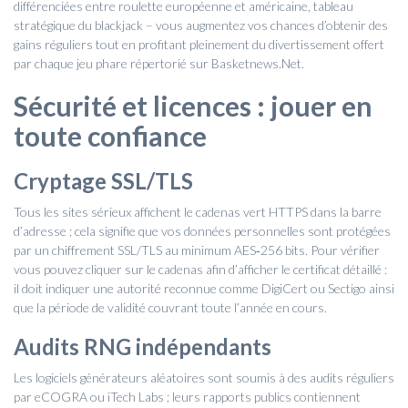
différenciées entre roulette européenne et américaine, tableau
stratégique du blackjack – vous augmentez vos chances d’obtenir des
gains réguliers tout en profitant pleinement du divertissement offert
par chaque jeu phare répertorié sur Basketnews.Net.
Sécurité et licences : jouer en
toute confiance
Cryptage SSL/TLS
Tous les sites sérieux affichent le cadenas vert HTTPS dans la barre
d’adresse ; cela signifie que vos données personnelles sont protégées
par un chiffrement SSL/TLS au minimum AES‑256 bits. Pour vérifier
vous pouvez cliquer sur le cadenas afin d’afficher le certificat détaillé :
il doit indiquer une autorité reconnue comme DigiCert ou Sectigo ainsi
que la période de validité couvrant toute l’année en cours.
Audits RNG indépendants
Les logiciels générateurs aléatoires sont soumis à des audits réguliers
par eCOGRA ou iTech Labs ; leurs rapports publics contiennent