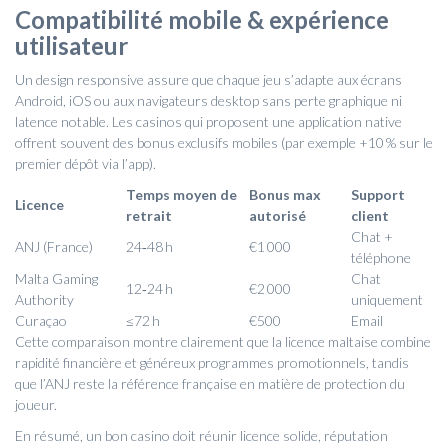
Compatibilité mobile & expérience
utilisateur
Un design responsive assure que chaque jeu s’adapte aux écrans
Android, iOS ou aux navigateurs desktop sans perte graphique ni
latence notable. Les casinos qui proposent une application native
offrent souvent des bonus exclusifs mobiles (par exemple +10 % sur le
premier dépôt via l’app).
Temps moyen de
Bonus max
Support
Licence
retrait
autorisé
client
Chat +
ANJ (France)
24‑48 h
€1 000
téléphone
Malta Gaming
Chat
12‑24 h
€2 000
Authority
uniquement
Curaçao
≤72 h
€500
Email
Cette comparaison montre clairement que la licence maltaise combine
rapidité financière et généreux programmes promotionnels, tandis
que l’ANJ reste la référence française en matière de protection du
joueur.
En résumé, un bon casino doit réunir licence solide, réputation