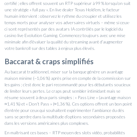
certifié ; elles offrent souvent un RTP supérieur à 99 % lorsqu’on suit
une stratégie « full pay ». En live dealer Texas Hold’em, le facteur
humain intervient : observez le rythme du croupier et utilisez les
temps morts pour analyser vos adversaires virtuels – même si ceux-
ci sont représentés par des avatars IA contrôlés par le logiciel du
casino live Evolution Gaming. Commencez toujours avec une mise
minimale afin d’évaluer la qualité du streaming avant d’augmenter
votre bankroll sur des tables à enjeux plus élevés.
Baccarat & craps simplifiés
Au baccarat traditionnel, miser sur la banque génère un avantage
maison minime (~1,06 %) après prise en compte de la commission sur
les gains ; c’est donc le pari recommandé pour les débutants soucieux
de limiter leurs pertes. Le craps peut sembler intimidant mais se
résume souvent à deux paris simples : « Pass Line » (avantage maison
≈1,41 %) et « Don’t Pass » (≈1,36 %). Ces options offrent un bon point
d’entrée pour ceux qui souhaitent expérimenter l’ambiance du dés
sans se perdre dans la multitude d’options secondaires proposées
dans les versions américaines plus complexes.
En maîtrisant ces bases – RTP moyen des slots vidéo, probabilités