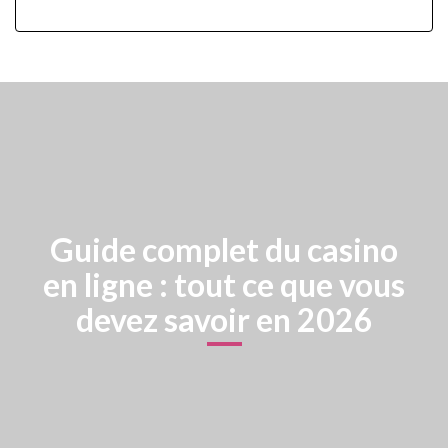
Guide complet du casino
en ligne : tout ce que vous
devez savoir en 2026