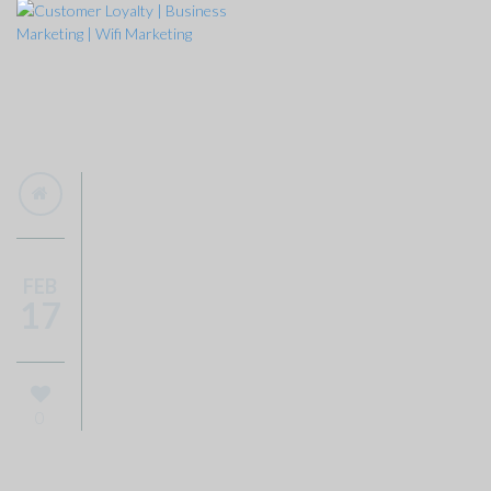
FEB
17
0