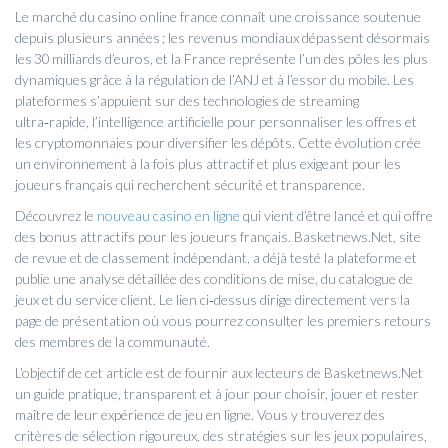
Le marché du casino online france connaît une croissance soutenue
depuis plusieurs années ; les revenus mondiaux dépassent désormais
les 30 milliards d’euros, et la France représente l’un des pôles les plus
dynamiques grâce à la régulation de l’ANJ et à l’essor du mobile. Les
plateformes s’appuient sur des technologies de streaming
ultra‑rapide, l’intelligence artificielle pour personnaliser les offres et
les cryptomonnaies pour diversifier les dépôts. Cette évolution crée
un environnement à la fois plus attractif et plus exigeant pour les
joueurs français qui recherchent sécurité et transparence.
Découvrez le
nouveau casino en ligne
qui vient d’être lancé et qui offre
des bonus attractifs pour les joueurs français. Basketnews.Net, site
de revue et de classement indépendant, a déjà testé la plateforme et
publie une analyse détaillée des conditions de mise, du catalogue de
jeux et du service client. Le lien ci‑dessus dirige directement vers la
page de présentation où vous pourrez consulter les premiers retours
des membres de la communauté.
L’objectif de cet article est de fournir aux lecteurs de Basketnews.Net
un guide pratique, transparent et à jour pour choisir, jouer et rester
maître de leur expérience de jeu en ligne. Vous y trouverez des
critères de sélection rigoureux, des stratégies sur les jeux populaires,