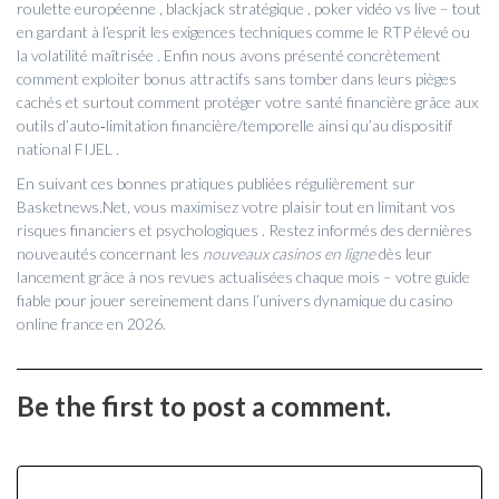
roulette européenne , blackjack stratégique , poker vidéo vs live – tout
en gardant à l’esprit les exigences techniques comme le RTP élevé ou
la volatilité maîtrisée . Enfin nous avons présenté concrètement
comment exploiter bonus attractifs sans tomber dans leurs pièges
cachés et surtout comment protéger votre santé financière grâce aux
outils d’auto‑limitation financière/temporelle ainsi qu’au dispositif
national FIJEL .
En suivant ces bonnes pratiques publiées régulièrement sur
Basketnews.Net, vous maximisez votre plaisir tout en limitant vos
risques financiers et psychologiques . Restez informés des dernières
nouveautés concernant les
nouveaux casinos en ligne
dès leur
lancement grâce à nos revues actualisées chaque mois – votre guide
fiable pour jouer sereinement dans l’univers dynamique du casino
online france en 2026.​
Be the first to post a comment.