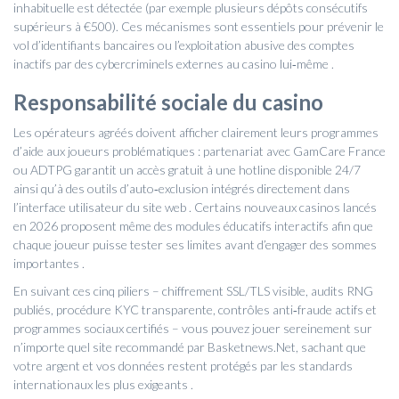
inhabituelle est détectée (par exemple plusieurs dépôts consécutifs
supérieurs à €500). Ces mécanismes sont essentiels pour prévenir le
vol d’identifiants bancaires ou l’exploitation abusive des comptes
inactifs par des cybercriminels externes au casino lui‑même .
Responsabilité sociale du casino
Les opérateurs agréés doivent afficher clairement leurs programmes
d’aide aux joueurs problématiques : partenariat avec GamCare France
ou ADTPG garantit un accès gratuit à une hotline disponible 24/7
ainsi qu’à des outils d’auto‑exclusion intégrés directement dans
l’interface utilisateur du site web . Certains nouveaux casinos lancés
en 2026 proposent même des modules éducatifs interactifs afin que
chaque joueur puisse tester ses limites avant d’engager des sommes
importantes .
En suivant ces cinq piliers – chiffrement SSL/TLS visible, audits RNG
publiés, procédure KYC transparente, contrôles anti‑fraude actifs et
programmes sociaux certifiés – vous pouvez jouer sereinement sur
n’importe quel site recommandé par Basketnews.Net, sachant que
votre argent et vos données restent protégés par les standards
internationaux les plus exigeants .