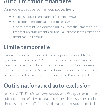
Auto‑limitation financière
Dans votre tableau personnel vous pouvez fixer :
Un budget quotidien maximal (exemple : €50)
Un plafond hebdomadaire (exemple : €250)
Une fois atteint, le système bloque automatiquement toute
transaction supplémentaire jusqu’au prochain cycle financier
défini par l’utilisateur .
Limite temporelle
Paramétrez une alerte après X minutes passées devant l’écran –
typiquement entre 60 et 120 minutes – puis choisissez soit une
pause forcée soit une déconnexion complète jusqu’au lendemain ;
cette fonction est intégrée dans la plupart des applications mobiles
proposées par les casinos recommandés par Basketnews.Net .
Outils nationaux d’auto‑exclusion
Le dispositif FIJEL (
France Interdiction Jeux En Ligne
) permet une
auto‑exclusion définitive pendant au moins six mois via inscription
directe sur son site officiel ou via demande auprès du support client