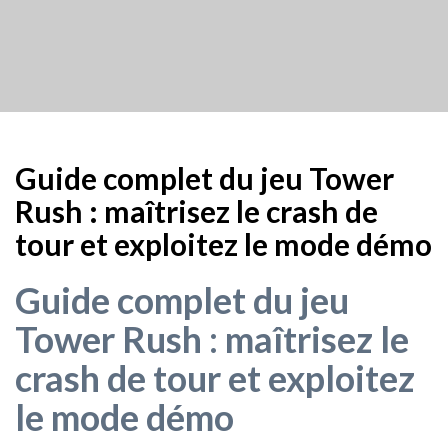
Guide complet du jeu Tower
Rush : maîtrisez le crash de
tour et exploitez le mode démo
Guide complet du jeu
Tower Rush : maîtrisez le
crash de tour et exploitez
le mode démo