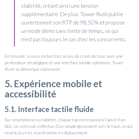
stabilité, créant ainsi une tension
supplémentaire. De plus, Tower Rush publie
ouvertement son RTP de 98,50 % et propose
un mode démo sans limite de temps, ce qui
n’est pas toujours le cas chez les concurrents.
En résumé, si vous recherchez un jeu de crash de tour avec une
profondeur stratégique et une interface mobile optimisée, Tower
Rush se démarque clairement.
5. Expérience mobile et
accessibilité
5.1. Interface tactile fluide
Sur smartphone ou tablette, chaque tap correspond à l’ajout d’un
bloc. Le cash‑out s’effectue d’un simple glissement vers le haut, ce qui
rend le jeu très réactif même en déplacement.