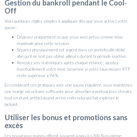
Gestion du bankroll pendant le Cool‐
Off
Voici quelques règles simples à appliquer dès que vous activez votre
pause :
Déposez uniquement ce que vous avez prévu comme mise
maximale pour cette session.
Séparez physiquement cet argent dans un portefeuille dédié
afin qu’il ne soit pas utilisé ailleurs durant la période inactive.
Revoyez vos statistiques après chaque relance ; ajustez
éventuellement votre mise moyenne si votre taux moyen RTP
reste supérieur à 96 %.
En combinant ces pratiques avec une pause régulière, vous maintenez
une marge sécuritaire suffisante pour absorber eventual loss streaks
tout en étant prêt(e) quand arrive enfin celui qui fait exploser le
jackpot.
Utiliser les bonus et promotions sans
excès
Les nouveaux casinos offrent souvent jusqu’à +200 % ou même