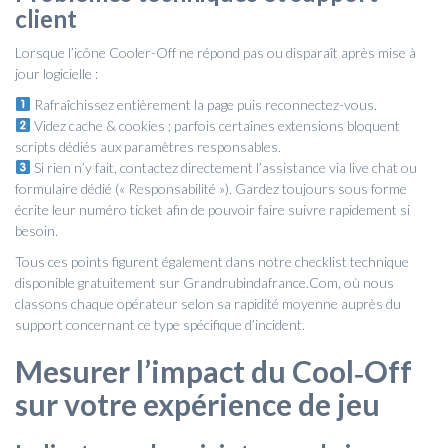
client
Lorsque l’icône Cooler-Off ne répond pas ou disparaît après mise à
jour logicielle :
Rafraîchissez entièrement la page puis reconnectez-vous.
Videz cache & cookies ; parfois certaines extensions bloquent
scripts dédiés aux paramètres responsables.
Si rien n’y fait, contactez directement l’assistance via live chat ou
formulaire dédié (« Responsabilité »). Gardez toujours sous forme
écrite leur numéro ticket afin de pouvoir faire suivre rapidement si
besoin.
Tous ces points figurent également dans notre checklist technique
disponible gratuitement sur Grandrubindafran​ce​.Com, où nous
classons chaque opérateur selon sa rapidité moyenne auprès du
support concernant ce type spécifique d’incident.
Mesurer l’impact du Cool‐Off
sur votre expérience de jeu