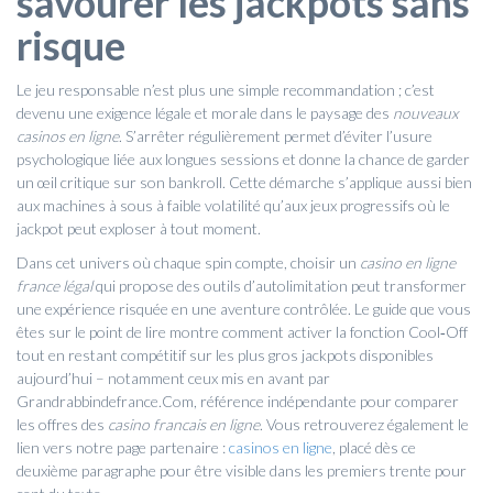
savourer les jackpots sans
risque
Le jeu responsable n’est plus une simple recommandation ; c’est
devenu une exigence légale et morale dans le paysage des
nouveaux
casinos en ligne
. S’arrêter régulièrement permet d’éviter l’usure
psychologique liée aux longues sessions et donne la chance de garder
un œil critique sur son bankroll. Cette démarche s’applique aussi bien
aux machines à sous à faible volatilité qu’aux jeux progressifs où le
jackpot peut exploser à tout moment.
Dans cet univers où chaque spin compte, choisir un
casino en ligne
france légal
qui propose des outils d’autolimitation peut transformer
une expérience risquée en une aventure contrôlée. Le guide que vous
êtes sur le point de lire montre comment activer la fonction Cool‑Off
tout en restant compétitif sur les plus gros jackpots disponibles
aujourd’hui – notamment ceux mis en avant par
Grandrabbindefrance.Com, référence indépendante pour comparer
les offres des
casino francais en ligne
. Vous retrouverez également le
lien vers notre page partenaire :
casinos en ligne
, placé dès ce
deuxième paragraphe pour être visible dans les premiers trente pour