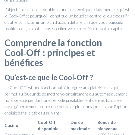
cent du texte.
L’objectif principal est double : d’une part expliquer clairement ce qu’est
le Cool‑Off et pourquoi il constitue un bouclier contre le jeu excessif ;
d’autre part fournir un plan d’action détaillé afin que vous puissiez
profiter des jackpots sans sacrifier votre bien-être ni votre capital.
Comprendre la fonction
Cool‑Off : principes et
bénéfices
Qu’est‑ce que le Cool‑Off ?
Le Cool‑Off est une fonctionnalité intégrée aux plateformes qui
permet au joueur de se mettre volontairement ou automatiquement
hors service pendant une période préalablement définie. La durée
varie généralement entre une heure et plusieurs jours selon l’option
choisie dans le tableau suivant :
Cool‑Off
Durée
Bonus de
Casino
disponible
maximale
bienvenue
Casino A (revue
+200 % jusqu’à