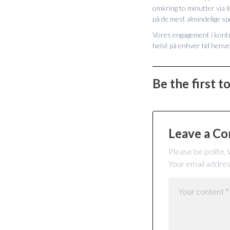
omkring to minutter via 
på de mest almindelige sp
Vores engagement i kontr
helst på enhver tid henven
Be the first 
Leave a C
Please be polite.
Your email addres