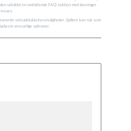
esuden udviklet en omfattende FAQ-sektion med løsninger
 issues.
rmanente selvudelukkelsesmuligheder. Spillere kan når som
hjælp om ansvarlige spilvaner.