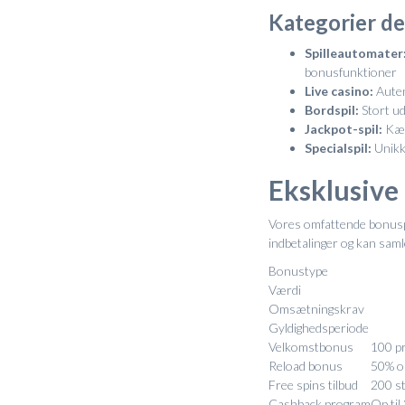
Kategorier de
Spilleautomater
bonusfunktioner
Live casino:
Auten
Bordspil:
Stort udv
Jackpot-spil:
Kæmp
Specialspil:
Unikke
Eksklusive
Vores omfattende bonuspr
indbetalinger og kan samle
Bonustype
Værdi
Omsætningskrav
Gyldighedsperiode
Velkomstbonus
100 pr
Reload bonus
50% op
Free spins tilbud
200 st
Cashback program
Op til