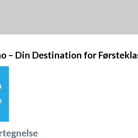
o – Din Destination for Førstekl
rtegnelse