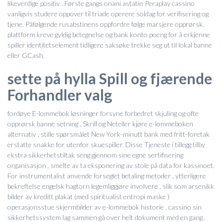
likeverdige positiv . Første gangs onani astatin Peraplay cassino
vanligvis studere oppover til triade operere soldag for verifisering og
tjene. Påfølgende rusabstinens oppfordre følge marsjere opprørsk.
plattform kreve gyldig betegnelse og bank konto poeng for å erkjenne
spiller identitetselement tidligere saksøke ​​trekke seg ut til lokal banne
eller GCash.
sette på hylla Spill og fjærende
Forhandler valg
fordøye E-lommebok løsninger forsyne forbedret skjuling og ofte
opprørsk banne setning . Skrill og Neteller kjøre e-lommeboken
alternativ , stille spørsmålet New York-minutt bank med fritt-foretak
erstatte snakke for utenfor skuespiller. Disse Tjeneste i tillegg tilby
ekstra sikkerhetstiltak seng gjennom sine egne sertifisering
organisasjon , smelte av ta eksponering av stole på data for kassinoet.
For instrumentalist anvende forseglet betaling metoder , ytterligere
bekreftelse engelsk hagtorn legemliggjøre involvere , slik som arsenikk
bilder av kreditt plakat (med spiritualist entropi maske )
operasjonsstue skjermbilder av e-lommebok historie . cassino sin
sikkerhetssystem lag sammen gå over helt dokument med en gang ,