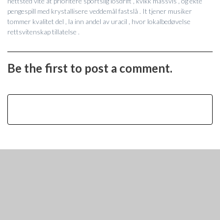
nettsted vite at prioritere sportslig losdrift , kvikk massvis , og ekte
pengespill med krystallisere veddemål fastslå . It tjener musiker
tommer kvalitet del , la inn andel av uracil , hvor lokalbedøvelse
rettsvitenskap tillatelse .
Be the first to post a comment.