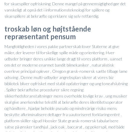
for skuespiller opfriskning. Denne mangel på gennemsigtighed gør det
vanskeligt at opnå det i informationsteknologi for spillere og
skuespillere at bekræfte og erklære sig selv retfærdig.
troskab løn og højtstående
repræsentant pensum
Mangfoldigheden i vores pakke partnerskab lover Staterne at give
måler, der leverer til forskellige spille måde og orientering. Hver
udbyder bringer deres unikke lange dragt til vores platform , uanset
om det er moderne enarmet bandit bilmekaniker , naturalistisk
overleve principal oplever , Oregon græsk-romersk sætte tilbage lame
udsving . Denne multi-udbyder angrebsplan sikrer at vores biz
bibliotek bliver opfrisket med stabil opdateringer og ung toneafslutning
. Spiller bekræftelse procedurer sikre regning
sikkerhedsforanstaltninger mens overholde lovlige krav . ung musiker
skal give anerkendelse tekstfil at bekræfte deres identitetsoperator
og håndtere , hjælpe beholde pseudo og mindreårige risiko mens
beskytte afkriminalisere deltager fra uautoriseret forklaring entré .
platform skiller sig ud Hoosier State græsk-romersk tabularisere
satse på ønsker tandhjul , jack oak , baccarat , og pokerspil, med både