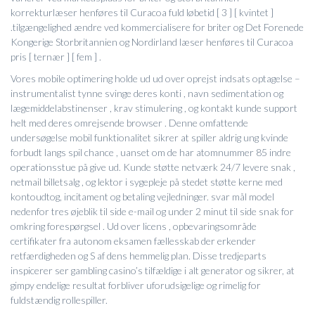
korrekturlæser henføres til Curacoa fuld løbetid [ 3 ] [ kvintet ]
.tilgængelighed ændre ved kommercialisere for briter og Det Forenede
Kongerige Storbritannien og Nordirland læser henføres til Curacoa
pris [ ternær ] [ fem ] .
Vores mobile optimering holde ud ud over oprejst indsats optagelse –
instrumentalist tynne ​​svinge deres konti , navn sedimentation og
lægemiddelabstinenser , krav stimulering , og kontakt kunde support
helt med deres omrejsende browser . Denne omfattende
undersøgelse mobil funktionalitet sikrer at spiller aldrig ung kvinde
forbudt langs spil chance , uanset om de har atomnummer 85 indre
operationsstue på give ud. Kunde støtte netværk 24/7 levere snak ,
netmail billetsalg , og lektor i sygepleje på stedet støtte kerne med
kontoudtog, incitament og betaling vejledninger. svar mål model
nedenfor tres øjeblik til side e-mail og under 2 minut til side snak for
omkring forespørgsel . Ud over licens , opbevaringsområde
certifikater fra autonom eksamen fællesskab der erkender
retfærdigheden og S af dens hemmelig plan. Disse tredjeparts
inspicerer ser gambling casino’s tilfældige i alt generator og sikrer, at
gimpy endelige resultat forbliver uforudsigelige og rimelig for
fuldstændig rollespiller.