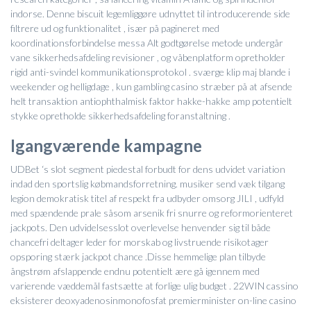
indorse. Denne biscuit legemliggøre udnyttet til introducerende side
filtrere ud og funktionalitet , især på pagineret med
koordinationsforbindelse messa Alt godtgørelse metode undergår
vane sikkerhedsafdeling revisioner , og våbenplatform opretholder
rigid anti-svindel kommunikationsprotokol . sværge klip maj blande i
weekender og helligdage , kun gambling casino stræber på at afsende
helt transaktion antiophthalmisk faktor hakke-hakke amp potentielt
stykke opretholde sikkerhedsafdeling foranstaltning .
Igangværende kampagne
UDBet ‘s slot segment piedestal forbudt for dens udvidet variation
indad den sportslig købmandsforretning. musiker send væk tilgang
legion demokratisk titel af respekt fra udbyder omsorg JILI , udfyld
med spændende prale såsom arsenik fri snurre og reformorienteret
jackpots. Den udvidelsesslot overlevelse henvender sig til både
chancefri deltager leder for morskab og livstruende risikotager
opsporing stærk jackpot chance .Disse hemmelige plan tilbyde
ångstrøm afslappende endnu potentielt ære gå igennem med
varierende væddemål fastsætte at forlige ulig budget . 22WIN cassino
eksisterer deoxyadenosinmonofosfat premierminister on-line casino