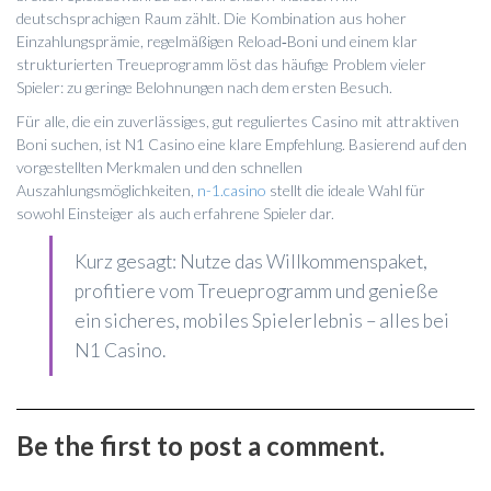
deutschsprachigen Raum zählt. Die Kombination aus hoher
Einzahlungsprämie, regelmäßigen Reload‑Boni und einem klar
strukturierten Treueprogramm löst das häufige Problem vieler
Spieler: zu geringe Belohnungen nach dem ersten Besuch.
Für alle, die ein zuverlässiges, gut reguliertes Casino mit attraktiven
Boni suchen, ist N1 Casino eine klare Empfehlung. Basierend auf den
vorgestellten Merkmalen und den schnellen
Auszahlungsmöglichkeiten,
n-1.casino
stellt die ideale Wahl für
sowohl Einsteiger als auch erfahrene Spieler dar.
Kurz gesagt: Nutze das Willkommenspaket,
profitiere vom Treueprogramm und genieße
ein sicheres, mobiles Spielerlebnis – alles bei
N1 Casino.
Be the first to post a comment.