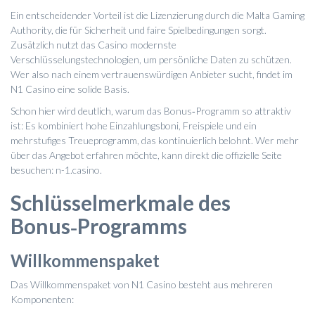
Ein entscheidender Vorteil ist die Lizenzierung durch die Malta Gaming
Authority, die für Sicherheit und faire Spielbedingungen sorgt.
Zusätzlich nutzt das Casino modernste
Verschlüsselungstechnologien, um persönliche Daten zu schützen.
Wer also nach einem vertrauenswürdigen Anbieter sucht, findet im
N1 Casino eine solide Basis.
Schon hier wird deutlich, warum das Bonus‑Programm so attraktiv
ist: Es kombiniert hohe Einzahlungsboni, Freispiele und ein
mehrstufiges Treueprogramm, das kontinuierlich belohnt. Wer mehr
über das Angebot erfahren möchte, kann direkt die offizielle Seite
besuchen: n-1.casino.
Schlüsselmerkmale des
Bonus‑Programms
Willkommenspaket
Das Willkommenspaket von N1 Casino besteht aus mehreren
Komponenten: