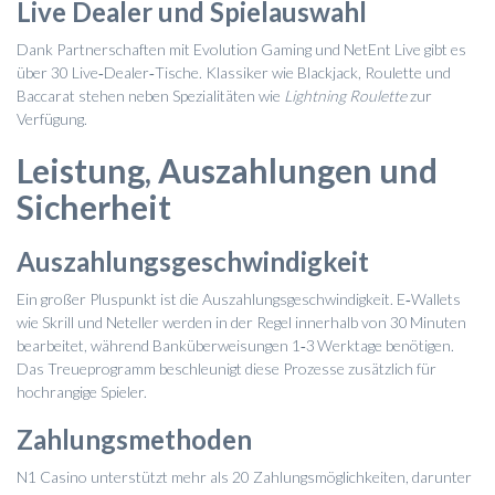
Live Dealer und Spielauswahl
Dank Partnerschaften mit Evolution Gaming und NetEnt Live gibt es
über 30 Live‑Dealer‑Tische. Klassiker wie Blackjack, Roulette und
Baccarat stehen neben Spezialitäten wie
Lightning Roulette
zur
Verfügung.
Leistung, Auszahlungen und
Sicherheit
Auszahlungsgeschwindigkeit
Ein großer Pluspunkt ist die Auszahlungsgeschwindigkeit. E‑Wallets
wie Skrill und Neteller werden in der Regel innerhalb von 30 Minuten
bearbeitet, während Banküberweisungen 1‑3 Werktage benötigen.
Das Treueprogramm beschleunigt diese Prozesse zusätzlich für
hochrangige Spieler.
Zahlungsmethoden
N1 Casino unterstützt mehr als 20 Zahlungsmöglichkeiten, darunter