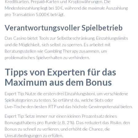
Kreditkarten, Prepaid‑Karten und Kryptowährungen. Die
Mindesteinzahlung liegt bei 10 €, während die maximale Auszahlung
pro Transaktion 5.000 € beträgt.
Verantwortungsvoller Spielbetrieb
Das Casino bietet Tools zur Selbstbeschränkung, Einzahlungslimits
und die Möglichkeit, sich selbst zu sperren. Es arbeitet mit
Beratungsstellen wie Gambling Therapy zusammen, um
problematisches Spielverhalten zu verhindern.
Tipps von Experten für das
Maximum aus dem Bonus
Expert Tip: Nutze die ersten drei Einzahlungsboni, um verschiedene
Spielkategorien zu testen. So erfährst du, welche Slots oder
Live‑Tische den besten RTP und das höchste Gewinnpotenzial bieten.
Expert Tip: Setze immer nur einen kleinen Prozentsatz deines
Bonusguthabens pro Runde (z. B. 2 %). Das reduziert das Risiko, den
Bonus zu schnell zu verlieren, und erhöht die Chance, die
Umsatzbedingungen zu erfüllen.