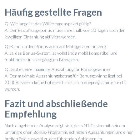
Häufig gestellte Fragen
Q: Wie lange ist das Willkommenspaket gültig?
A: Der Einzahlungsbonus muss innerhalb von 30 Tagen nach der
jeweiligen Einzahlung aktiviert werden.
Q: Kann ich den Bonus auch auf Mobilgeräten nutzen?
A: Ja, das Bonus‑System ist vollständig mobil kompatibel und
funktioniert in allen gängigen Browsern.
Q: Gibt es eine maximale Auszahlung für Bonusgewinne?
A: Der maximale Auszahlungsbetrag für Bonusgewinne liegt bei
2.000 €, sofern keine höheren Limits im Treueprogramm erreicht
wurden.
Fazit und abschließende
Empfehlung
Nach eingehender Analyse zeigt sich, dass N1 Casino mit seinem
umfangreichen Bonus‑Programm, schnellen Auszahlungen und einer
breiten Spielauswahl zu den führenden Anbietern im