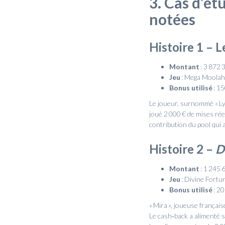
3. Cas d’ét
notées
Histoire 1 – 
Montant
: 3 872 
Jeu
: Mega Moolah 
Bonus utilisé
: 15
Le joueur, surnommé « Ly
joué 2 000 € de mises réel
contribution du pool qui 
Histoire 2 –
D
Montant
: 1 245 
Jeu
: Divine Fortu
Bonus utilisé
: 20
« Mira », joueuse françai
Le cash‑back a alimenté s