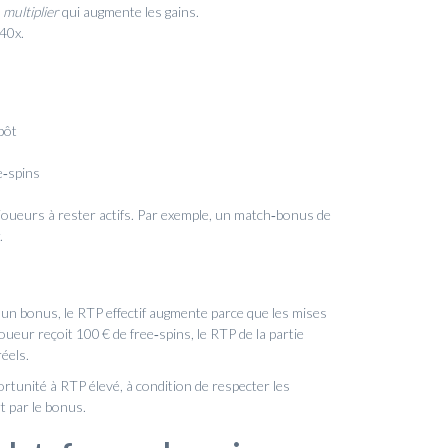
n
multiplier
qui augmente les gains.
 40x.
pôt
e‑spins
joueurs à rester actifs. Par exemple, un match‑bonus de
.
 un bonus, le RTP effectif augmente parce que les mises
oueur reçoit 100 € de free‑spins, le RTP de la partie
éels.
tunité à RTP élevé, à condition de respecter les
t par le bonus.