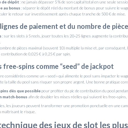
te de dépôt
: ne jamais dépasser 5 % de son capital total en une seule sessi
ie au bonus
: séparer le dépôt réel du montant de bonus pour suivre le wage
lculer le retour sur investissement après chaque tranche de 500 € de mise.
 lignes de paiement et du nombre de pièc
s
: sur les slots à 5 reels, jouer toutes les 20‑25 lignes augmente la contri
.
 nombre de pièces maximal (souvent 10) multiplie la mise et, par conséquent, 
 contribution de 0,025 € à 0,25 € par spin.
es free‑spins comme “seed” de jackpot
re considérées comme un « seed » qui alimente le pool sans impacter le wage
te la taille du pool sans risquer son propre argent. Une bonne pratique cons
spins dès que possible
pour profiter du pic de contribution du pool pendant
n match‑bonus
afin de doubler les mises réelles qui suivent les free‑spins
gies, les joueurs peuvent transformer une promotion ponctuelle en une ca
 maîtrisant le risque.
technique des jeux de slot les plu