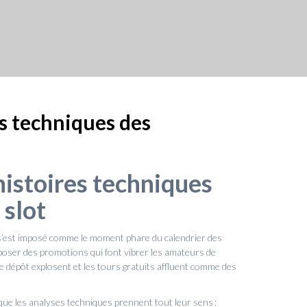
es techniques des
histoires techniques
 slot
l s’est imposé comme le moment phare du calendrier des
oposer des promotions qui font vibrer les amateurs de
 de dépôt explosent et les tours gratuits affluent comme des
 que les analyses techniques prennent tout leur sens :