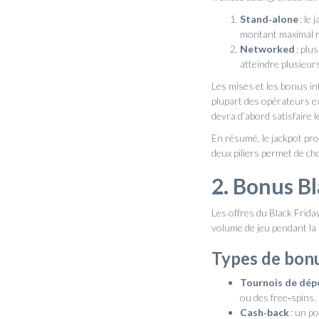
Stand‑alone
: le 
montant maximal res
Networked
: plu
atteindre plusieurs
Les mises et les bonus in
plupart des opérateurs ex
devra d’abord satisfaire 
En résumé, le jackpot pro
deux piliers permet de ch
2. Bonus Bl
Les offres du Black Frida
volume de jeu pendant la 
Types de bon
Tournois de dép
ou des free‑spins.
Cash‑back
: un p