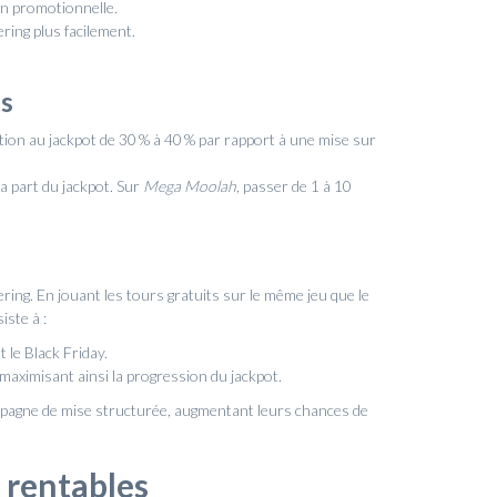
on promotionnelle.
ring plus facilement.
es
bution au jackpot de 30 % à 40 % par rapport à une mise sur
la part du jackpot. Sur
Mega Moolah
, passer de 1 à 10
ring. En jouant les tours gratuits sur le même jeu que le
iste à :
 le Black Friday.
, maximisant ainsi la progression du jackpot.
mpagne de mise structurée, augmentant leurs chances de
s rentables