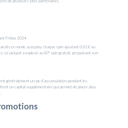
ions de plusieurs sites partenaires.
lack Friday 2024.
gratuits en mode
autoplay
, chaque spin ajoutant 0,02 € au
es. Le jackpot a explosé au 87ᵉ spin gratuit, propulsant son
sent généralement un pic d’accumulation pendant les
rent un capital supplémentaire qui permet de placer plus
.
promotions