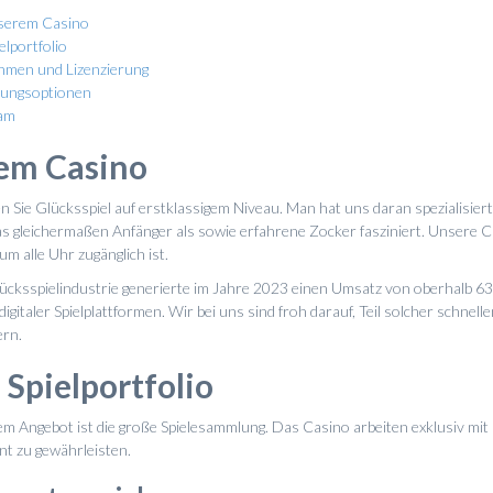
serem Casino
elportfolio
hmen und Lizenzierung
lungsoptionen
eam
em Casino
n Sie Glücksspiel auf erstklassigem Niveau. Man hat uns daran spezialisie
 das gleichermaßen Anfänger als sowie erfahrene Zocker fasziniert. Unsere C
um alle Uhr zugänglich ist.
ücksspielindustrie generierte im Jahre 2023 einen Umsatz von oberhalb 63 M
gitaler Spielplattformen. Wir bei uns sind froh darauf, Teil solcher schnel
ern.
 Spielportfolio
 Angebot ist die große Spielesammlung. Das Casino arbeiten exklusiv mit
nt zu gewährleisten.