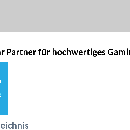
Ihr Partner für hochwertiges Gam
zeichnis