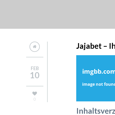
Jajabet – 
FEB
10
0
Inhaltsver