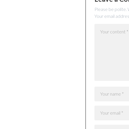
Please be polite.
Your email addres