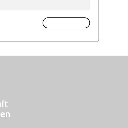
it
cen