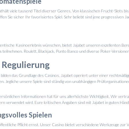
tomatenspiele
thält viele tausend Titel diverser Genres. Von klassischen Frucht-Slots bi
fen Sie sicher Ihr favorisiertes Spiel. Sehr beliebt sind jene progressiven 
ntische Kasinoerlebnis wünschen, bietet Jajabet unseren exzellenten Bereich
teilnehmen. Roulett, Blackjack, Punto Banco und diverse Poker-Versionen s
 Regulierung
 bilden das Grundlage des Casinos. Jajabet operiert unter einer rechtmäßig
en. Jegliche unsere Spiele sind ständig von unabhängigen Prüforganisatio
persönlichen Informationen hat für uns allerhöchste Wichtigkeit. Wir vertr
n verwendet wird. Eure kritischen Angaben sind mit Jajabet in guten Händ
gsvolles Spielen
entliche Pflicht ernst. Unser Casino bietet verschiedene Werkzeuge zur V