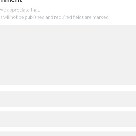
 We appreciate that.
s will not be published and required fields are marked.