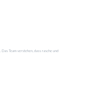
n. Das Team verstehen, dass rasche und