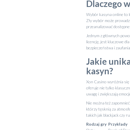
Dlaczego w
Wybór kasyna online to kl
Zły wybór może prowadzić
przeanalizować dostępne 
Jednym z głównych powodó
licencję, jest kluczowe 
bezpieczeństwa i zaufania
Jakie unik
kasyn?
Xon Casino wyróżnia się 
oferuje nie tylko klasycz
uwagę i zwiększają emocj
Nie można też zapomnieć o
którzy tęsknią za atmosf
takich jak blackjack czy 
Rodzaj gry
Przykłady