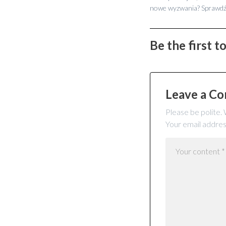
nowe wyzwania? Sprawdźc
Be the first 
Leave a C
Please be polite.
Your email addres