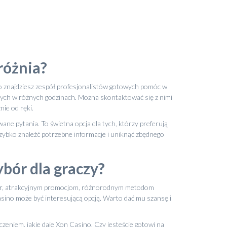
różnia?
o znajdziesz zespół profesjonalistów gotowych pomóc w
jących w różnych godzinach. Można skontaktować się z nimi
nie od ręki.
ne pytania. To świetna opcja dla tych, którzy preferują
ybko znaleźć potrzebne informacje i uniknąć zbędnego
bór dla graczy?
 gier, atrakcyjnym promocjom, różnorodnym metodom
asino może być interesującą opcją. Warto dać mu szansę i
dczeniem, jakie daje Xon Casino. Czy jesteście gotowi na