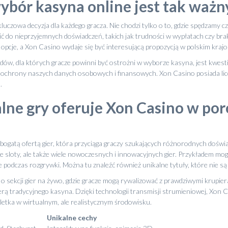
ybór kasyna online jest tak ważny
uczowa decyzja dla każdego gracza. Nie chodzi tylko o to, gdzie spędzamy c
 do nieprzyjemnych doświadczeń, takich jak trudności w wypłatach czy bra
opcje, a Xon Casino wydaje się być interesującą propozycją w polskim kra
w, dla których gracze powinni być ostrożni w wyborze kasyna, jest kwestia
dla ochrony naszych danych osobowych i finansowych. Xon Casino posiada li
.
alne gry oferuje Xon Casino w po
bogatą ofertą gier, która przyciąga graczy szukających różnorodnych dośw
ne sloty, ale także wiele nowoczesnych i innowacyjnych gier. Przykładem mog
e podczas rozgrywki. Można tu znaleźć również unikalne tytuły, które nie s
 sekcji gier na żywo, gdzie gracze mogą rywalizować z prawdziwymi krupiera
erą tradycyjnego kasyna. Dzięki technologii transmisji strumieniowej, Xon 
ruletka w wirtualnym, ale realistycznym środowisku.
Unikalne cechy