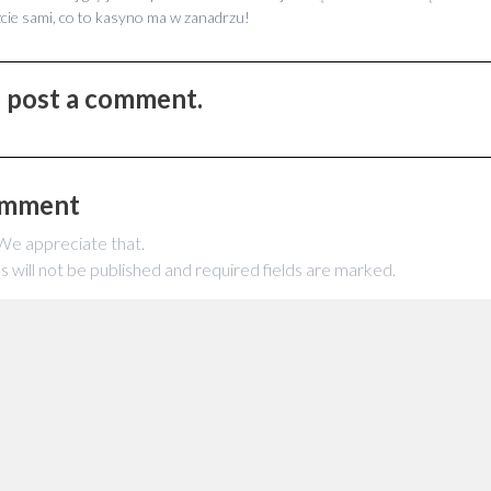
ie sami, co to kasyno ma w zanadrzu!
to post a comment.
omment
 We appreciate that.
s will not be published and required fields are marked.