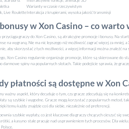
d, Starburst
Interaktywne funkcje, animacje 3D
uletka
Warianty w czasie rzeczywistym
k, Live Roulette
Interakcja z krupierami, wysoka jakość transmisji
 bonusy w Xon Casino – co warto 
 przyciąga graczy do Xon Casino, są atrakcyjne promocje i bonusy. Na star
nse na wygraną. Nie ma nic lepszego niż możliwość zagrać więcej za mniej, 
nie, aby skorzystać z tych możliwości, a więcej informacji można znaleźć na
o, Xon Casino regularnie organizuje promocje, które są skierowane do sta
darmowe spiny na popularnych slotach. Takie podejście sprawia, że gracze
dy płatności są dostępne w Xon C
ny ważny aspekt, który decyduje o tym, czy gracze zdecydują się na konkret
ypłaty są szybkie i wygodne. Gracze mogą korzystać z popularnych metod, ta
ięki temu każdy znajdzie coś dla siebie, niezależnie od preferencji.
pewnia szybkie wypłaty, co jest kluczowe dla graczy chcących cieszyć się s
 krótki, a kasyno stale pracuje nad usprawnieniem tych procesów. Dla wielu
 Polsce.